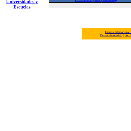
(Salamanca)
Universidades y
Escuelas
Escuela Internacional
Cursos de español
|
Lecci