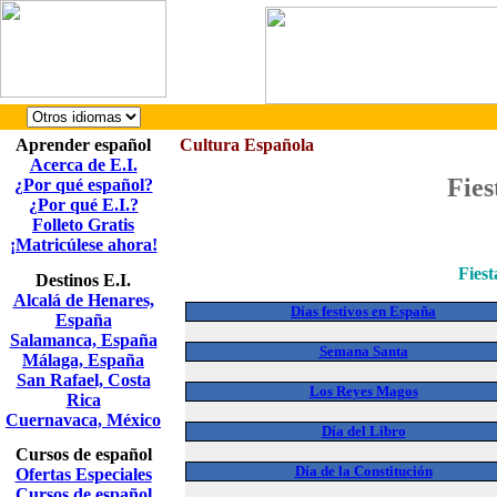
Aprender español
Cultura Española
Acerca de E.I.
Fies
¿Por qué español?
¿Por qué E.I.?
Folleto Gratis
¡Matricúlese ahora!
Fiest
Destinos E.I.
Alcalá de Henares,
Días festivos en España
España
Salamanca, España
Semana Santa
Málaga, España
San Rafael, Costa
Los Reyes Magos
Rica
Cuernavaca, México
Día del Libro
Cursos de español
Día de la Constitución
Ofertas Especiales
Cursos de español