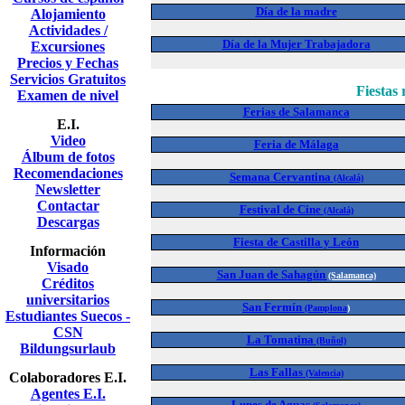
Día de la madre
Alojamiento
Actividades /
Día de la Mujer Trabajadora
Excursiones
Precios y Fechas
Servicios Gratuitos
Fiestas
Examen de nivel
Ferias de Salamanca
E.I.
Video
Feria de Málaga
Álbum de fotos
Recomendaciones
Semana Cervantina
(Alcalá)
Newsletter
Contactar
Festival de Cine
(Alcalá)
Descargas
Fiesta de Castilla y León
Información
Visado
San Juan de Sahagún
(Salamanca)
Créditos
universitarios
San Fermín
(Pamplona
)
Estudiantes Suecos -
CSN
La Tomatina
(Buñol)
Bildungsurlaub
Las Fallas
(Valencia)
Colaboradores E.I.
Agentes E.I.
Lunes de Aguas