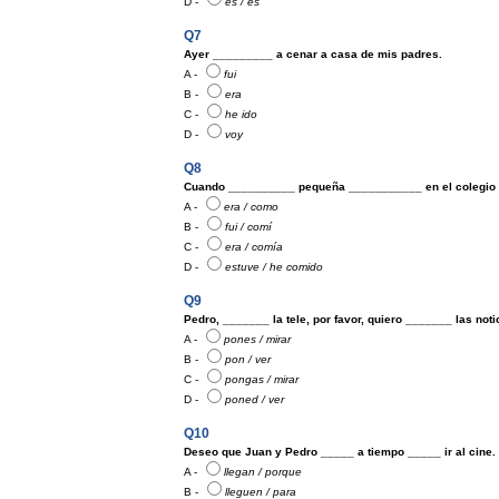
D -
es / es
Q7
Ayer _________ a cenar a casa de mis padres.
A -
fui
B -
era
C -
he ido
D -
voy
Q8
Cuando __________ pequeña ___________ en el colegio t
A -
era / como
B -
fui / comí
C -
era / comía
D -
estuve / he comido
Q9
Pedro, _______ la tele, por favor, quiero _______ las noti
A -
pones / mirar
B -
pon / ver
C -
pongas / mirar
D -
poned / ver
Q10
Deseo que Juan y Pedro _____ a tiempo _____ ir al cine.
A -
llegan / porque
B -
lleguen / para