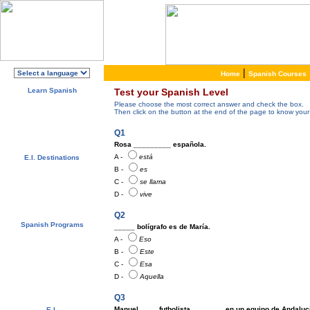
|
Home
Spanish Courses
Learn Spanish
Test your Spanish Level
About E.I.
Please choose the most correct answer and check the box.
Why learn Spanish?
Then click on the button at the end of the page to know your
Why E.I.?
Free Course Brochure
Q1
Enroll Now!!!
Rosa _________ española.
A -
está
E.I. Destinations
Alcalá de Henares, Spain
B -
es
Salamanca, Spain
C -
se llama
Málaga, Spain
D -
vive
San Rafael, Costa Rica
Cuernavaca, Mexico
Q2
Spanish Programs
_____ bolígrafo es de María.
Special Offers
A -
Eso
Spanish Courses
B -
Este
Accommodations
Activities / Excursions
C -
Esa
Prices and Dates
D -
Aquella
Included Services
Test your Spanish Level
Q3
Manuel ____ futbolista, _______ en un equipo de Andaluc
E.I.