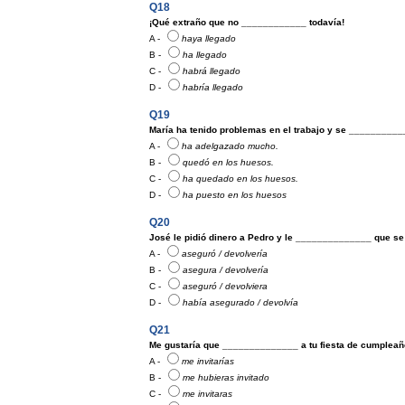
Q18
¡Qué extraño que no ____________ todavía!
A -
haya llegado
B -
ha llegado
C -
habrá llegado
D -
habría llegado
Q19
María ha tenido problemas en el trabajo y se _________
A -
ha adelgazado mucho.
B -
quedó en los huesos.
C -
ha quedado en los huesos.
D -
ha puesto en los huesos
Q20
José le pidió dinero a Pedro y le ______________ que se 
A -
aseguró / devolvería
B -
asegura / devolvería
C -
aseguró / devolviera
D -
había asegurado / devolvía
Q21
Me gustaría que ______________ a tu fiesta de cumpleañ
A -
me invitarías
B -
me hubieras invitado
C -
me invitaras