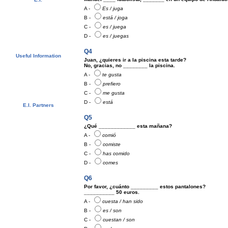
Video Tour
A -
Es / juga
Photo Album
B -
está / joga
Student References
C -
es / juega
Newsletter
Contact us
D -
es / juegas
Downloads
Q4
Useful Information
Juan, ¿quieres ir a la piscina esta tarde?
Visas
No, gracias, no ________ la piscina.
University Credits
A -
te gusta
Swedish Students - CSN
Bildungsurlaub
B -
prefiero
Spanish Resources
C -
me gusta
D -
está
E.I. Partners
E.I. Agents
Q5
Universities and Schools
¿Qué ____________ esta mañana?
A -
comió
B -
comiste
C -
has comido
D -
comes
Q6
Por favor, ¿cuánto _________ estos pantalones?
__________ 50 euros.
A -
cuesta / han sido
B -
es / son
C -
cuestan / son