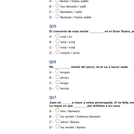
A -
llamas / había salido
B -
has llamado / salió
C -
llamabas / salía
D -
llamaste / había salido
Q15
El concierto de esta noche ________ en el Gran Teatro, 
A -
está / es
B -
será / está
C -
está / está
D -
estaría / sería
Q16
No _________ miedo del perro, no te va a hacer nada.
A -
tengas
B -
tienes
C -
tengo
D -
tenías
Q17
Juan no _____ a clase y estoy preocupada, él no falta nu
Lo mejor es que _______ por teléfono a su casa.
A -
vino / llamaras
B -
ha venido / hubieras llamado
C -
viene / llamas
D -
ha venido / llames