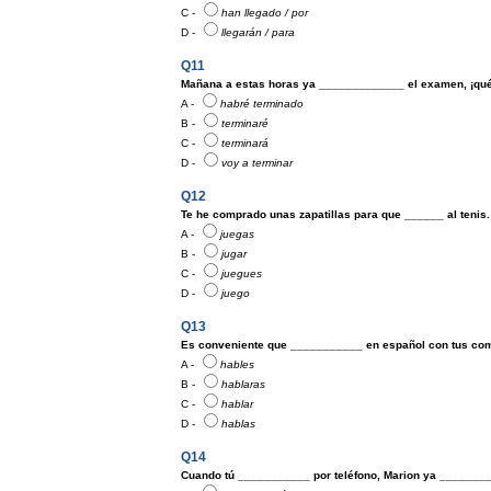
C -
han llegado / por
D -
llegarán / para
Q11
Mañana a estas horas ya _____________ el examen, ¡qué
A -
habré terminado
B -
terminaré
C -
terminará
D -
voy a terminar
Q12
Te he comprado unas zapatillas para que ______ al tenis.
A -
juegas
B -
jugar
C -
juegues
D -
juego
Q13
Es conveniente que ___________ en español con tus co
A -
hables
B -
hablaras
C -
hablar
D -
hablas
Q14
Cuando tú ___________ por teléfono, Marion ya _______