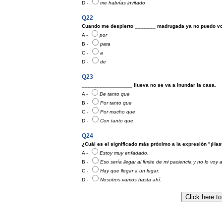
D -
me habrías invitado
Q22
Cuando me despierto _______ madrugada ya no puedo vo
A -
por
B -
para
C -
a
D -
de
Q23
_________________ llueva no se va a inundar la casa.
A -
De tanto que
B -
Por tanto que
C -
Por mucho que
D -
Con tanto que
Q24
¿Cuál es el significado más próximo a la expresión "¡Has
A -
Estoy muy enfadado.
B -
Eso sería llegar al límite de mi paciencia y no lo voy 
C -
Hay que llegar a un lugar.
D -
Nosotros vamos hasta ahí.