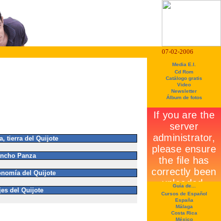
07-02-2006
Media E.I.
Cd Rom
Catálogo gratis
Video
Newsletter
Álbum de fotos
, tierra del Quijote
ncho Panza
onomía del Quijote
Guía de...
es del Quijote
Cursos de Español
España
Málaga
Costa Rica
México