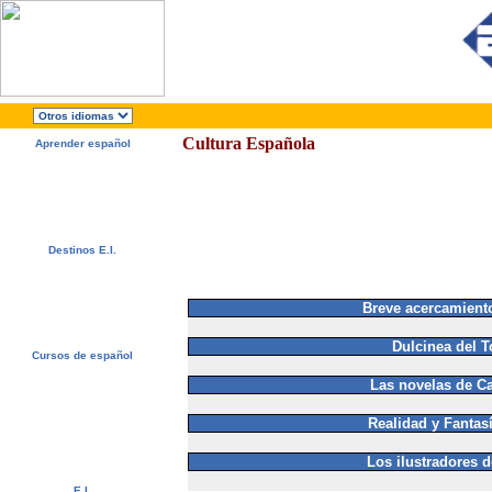
Cultura Española
Aprender español
Acerca de E.I.
¿Por qué español?
¿Por qué E.I.?
Folleto Gratis
¡Matricúlese ahora!
Destinos E.I.
Alcalá de Henares, España
Salamanca, España
Málaga, España
Breve acercamiento
San Rafael, Costa Rica
Cuernavaca, México
Dulcinea del 
Cursos de español
Ofertas Especiales
Las novelas de Ca
Cursos de español
Alojamiento
Actividades / Excursiones
Realidad y Fantas
Precios y Fechas
Servicios Gratuitos
Examen de nivel
Los ilustradores d
E.I.