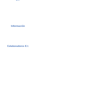
Video
Álbum de fotos
Recomendaciones
Newsletter
Contactar
Descargas
Información
Visado
Créditos universitarios
Estudiantes Suecos - CSN
Bildungsurlaub
Colaboradores E.I.
Agentes E.I.
Universidades y Escuelas