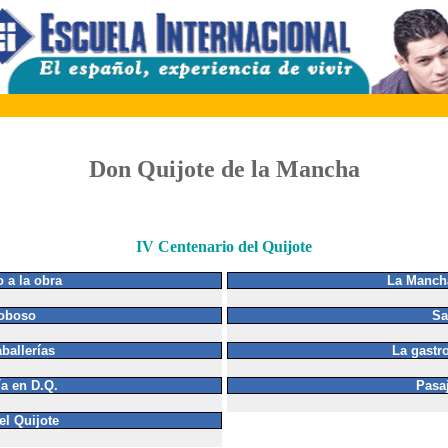
Don Quijote de la Mancha
IV Centenario del Quijote
 a la obra
La Mancha
Toboso
Sa
ballerías
La gastr
ía en D.Q.
Pasaj
el Quijote