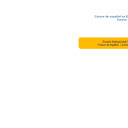
Cursos de español en 
Cursos 
Escuela Internacional
Cursos de español
|
Lecci