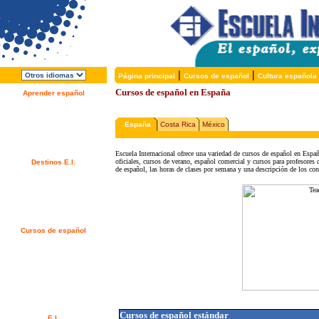
|
|
Página principal
Cursos de español
Cultura española
Cursos de español en España
Aprender español
Acerca de E.I.
¿Por qué español?
¿Por qué E.I.?
España
Costa Rica
México
Folleto Gratis
¡Matricúlese ahora!
Escuela Internacional ofrece una variedad de cursos de español en Espa
oficiales, cursos de verano, español comercial y cursos para profesores
Destinos E.I.
de español, las horas de clases por semana y una descripción de los con
Alcalá de Henares, España
Salamanca, España
Málaga, España
San Rafael, Costa Rica
Cuernavaca, México
Cursos de español
Ofertas Especiales
Cursos de español
Alojamiento
Actividades / Excursiones
Precios y Fechas
Servicios Gratuitos
Examen de nivel
Cursos de español estándar
E.I.