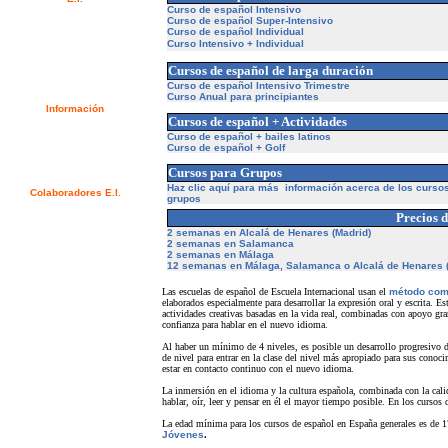
Curso de español Intensivo
Video
Curso de español Super-Intensivo
Álbum de fotos
Curso de español Individual
Recomendaciones
Curso Intensivo + Individual
Newsletter
Contactar
Cursos de español de larga duración
Descargas
Curso de español Intensivo Trimestre
Curso Anual para principiantes
Información
Cursos de español + Actividades
Visado
Curso de español + bailes latinos
Créditos universitarios
Curso de español + Golf
Estudiantes Suecos - CSN
Bildungsurlaub
Cursos para Grupos
Haz clic aquí para más información acerca de los curso
Colaboradores E.I.
grupos
Agentes E.I.
Precios 
Universidades y Escuelas
2 semanas en Alcalá de Henares (Madrid)
2 semanas en Salamanca
2 semanas en Málaga
12 semanas en Málaga, Salamanca o Alcalá de Henares (
Las escuelas de español de Escuela Internacional usan el
método com
elaborados especialmente para desarrollar la expresión oral y escrita. 
actividades creativas basadas en la vida real, combinadas con apoyo grama
confianza para hablar en el nuevo idioma.
Al haber un mínimo de 4 niveles, es posible un desarrollo progresivo d
de nivel para entrar en la clase del nivel más apropiado para sus conoc
estar en contacto continuo con el nuevo idioma.
La inmersión en el idioma y la cultura española, combinada con la cali
hablar, oír, leer y pensar en él el mayor tiempo posible. En los cursos
La edad mínima para los cursos de español en España generales es de 1
Jóvenes
.