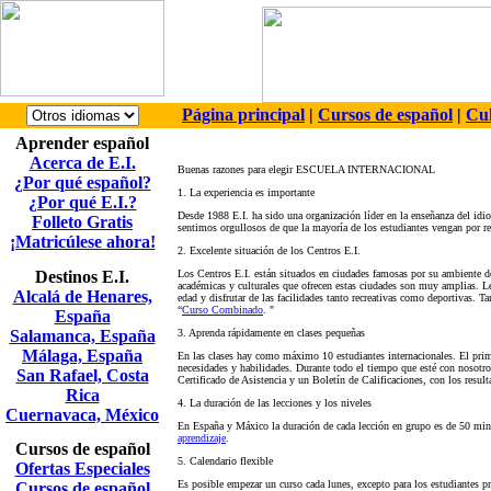
Página principal
|
Cursos de español
|
Cul
Aprender español
Acerca de E.I.
Buenas razones para elegir ESCUELA INTERNACIONAL
¿Por qué español?
1. La experiencia es importante
¿Por qué E.I.?
Desde 1988 E.I. ha sido una organización líder en la enseñanza del i
Folleto Gratis
sentimos orgullosos de que la mayoría de los estudiantes vengan por 
¡Matricúlese ahora!
2. Excelente situación de los Centros E.I.
Destinos E.I.
Los Centros E.I. están situados en ciudades famosas por su ambiente d
académicas y culturales que ofrecen estas ciudades son muy amplias. Le 
Alcalá de Henares,
edad y disfrutar de las facilidades tanto recreativas como deportivas.
“
Curso Combinado
. "
España
Salamanca, España
3. Aprenda rápidamente en clases pequeñas
Málaga, España
En las clases hay como máximo 10 estudiantes internacionales. El prim
necesidades y habilidades. Durante todo el tiempo que esté con nosotros,
San Rafael, Costa
Certificado de Asistencia y un Boletín de Calificaciones, con los result
Rica
4. La duración de las lecciones y los niveles
Cuernavaca, México
En España y Máxico la duración de cada lección en grupo es de 50 min
aprendizaje
.
Cursos de español
5. Calendario flexible
Ofertas Especiales
Es posible empezar un curso cada lunes, excepto para los estudiantes 
Cursos de español