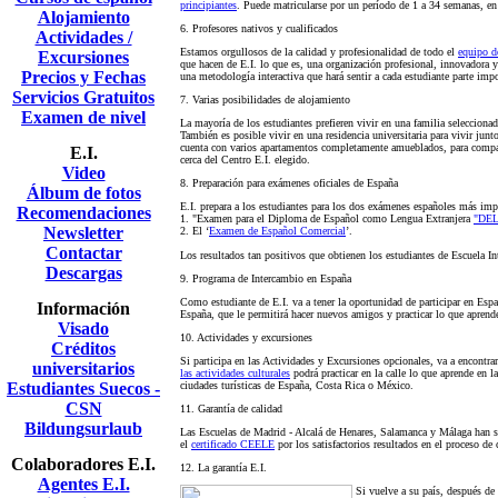
principiantes
. Puede matricularse por un período de 1 a 34 semanas, en
Alojamiento
6. Profesores nativos y cualificados
Actividades /
Estamos orgullosos de la calidad y profesionalidad de todo el
equipo d
Excursiones
que hacen de E.I. lo que es, una organización profesional, innovadora y 
Precios y Fechas
una metodología interactiva que hará sentir a cada estudiante parte impo
Servicios Gratuitos
7. Varias posibilidades de alojamiento
Examen de nivel
La mayoría de los estudiantes prefieren vivir en una familia seleccionad
También es posible vivir en una residencia universitaria para vivir junt
cuenta con varios apartamentos completamente amueblados, para compart
E.I.
cerca del Centro E.I. elegido.
Video
8. Preparación para exámenes oficiales de España
Álbum de fotos
E.I. prepara a los estudiantes para los dos exámenes españoles más imp
Recomendaciones
1. "Examen para el Diploma de Español como Lengua Extranjera
"DEL
Newsletter
2. El ‘
Examen de Español Comercial
’.
Contactar
Los resultados tan positivos que obtienen los estudiantes de Escuela In
Descargas
9. Programa de Intercambio en España
Como estudiante de E.I. va a tener la oportunidad de participar en Es
Información
España, que le permitirá hacer nuevos amigos y practicar lo que aprende
Visado
10. Actividades y excursiones
Créditos
Si participa en las Actividades y Excursiones opcionales, va a encont
universitarios
las actividades culturales
podrá practicar en la calle lo que aprende en l
Estudiantes Suecos -
ciudades turísticas de España, Costa Rica o México.
CSN
11. Garantía de calidad
Bildungsurlaub
Las Escuelas de Madrid - Alcalá de Henares, Salamanca y Málaga han si
el
certificado CEELE
por los satisfactorios resultados en el proceso de 
Colaboradores E.I.
12. La garantía E.I.
Agentes E.I.
Si vuelve a su país, después de