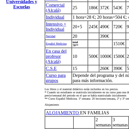
Universidades y
Comercial
Escuelas
25
186€
372€
543€
7
(Alcalá)
Individual
1 hora=28 €; 20 horas=504 €;
Intensivo +
20+5
245€
490€
720€
9
Individual
20
390€
Navidad
total
1510€
Español Medicina
70**
En casa del
profesor
10
500€
1000€
1500€
2
(Alcalá)
C.S.E
15
260€
390€
5
Curso para
Depende del programa y del núm
grupos
para más información.
Los libros y el material didáctico están incluidos en los precios.
* Cuando un estudiante se matricula inicialmente en un curso para una du
precio/semanal del periodo en el que se había matriculado inicialmente.
** Curso Español Medicina. 1ª semana: 20 lecciones/semana, 2ª y 3ª se
Alojamiento
ALOJAMIENTO
EN FAMILIAS
2
3
semanas
semanas