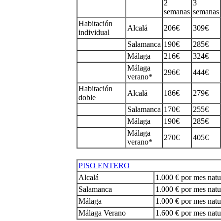
2
3
semanas
semanas
Habitación
Alcalá
206€
309€
individual
Salamanca
190€
285€
Málaga
216€
324€
Málaga
296€
444€
verano*
Habitación
Alcalá
186€
279€
doble
Salamanca
170€
255€
Málaga
190€
285€
Málaga
270€
405€
verano*
PISO ENTERO
Alcalá
1.000 € por mes natu
Salamanca
1.000 € por mes natu
Málaga
1.000 € por mes natu
Málaga Verano
1.600 € por mes natu