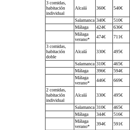
3 comidas,
habitación
Alcalá
360€
540€
individual
Salamanca
340€
510€
Málaga
424€
636€
Málaga
474€
711€
verano*
3 comidas,
habitación
Alcalá
330€
495€
doble
Salamanca
310€
465€
Málaga
396€
594€
Málaga
446€
669€
verano*
2 comidas,
habitación
Alcalá
330€
495€
individual
Salamanca
310€
465€
Málaga
344€
516€
Málaga
394€
591€
verano*