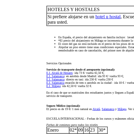
HOTELES Y HOSTALES
Si prefiere alojarse en un
hotel u hostal
, Escue
para usted.
En España, el precio del alojamiento en familia incluye: lavado
*El precio del alojamiento en Málaga se incrementa durante la
El coste del gas no está incluido en el precio de los pisos de e
Alquilar un piso entero tiene unas condiciones especiales. Est
reembolsable en caso de cancelación, del primer mes de alquile
Servicios Opcionales
Servicio de transporte desde el aeropuerto (opcional):
E.I. Alcalá de Henares
: ida 73 €/ vuelta 42,50 €;
E.I. Salamanca
: en autobús desde Madrid: ida 93 €/ vuelta 93 €;
E.I. Salamanca
: directo en taxi: ida 230 €/ vuelta 230 €
E.I. Salamanca
estación de tren o autobús en la ciudad : ida 18 € / vuelt
E.I. Málaga
: ida 42,50 €/ vuelta 32 €.
En el caso de que se matriculen dos estudiantes juntos y lleguen a Espa
servicio de transporte.
Seguro Médico (opcional):
El precio es de 19 €/ 1 mes natural en
Alcalá
,
Salamanca
y
Málaga
. Ver 
ESCUELA INTERNACIONAL - Fechas de los cursos y exámenes oficial
Fechas de comienzo para todos los niveles
Enero
02*
09
16
23
30*