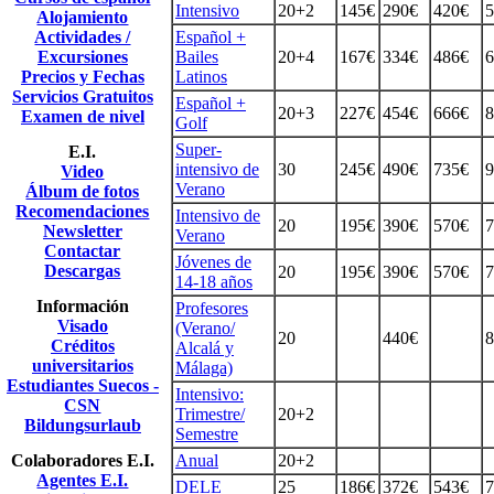
Intensivo
20+2
145€
290€
420€
5
Alojamiento
Actividades /
Español +
Excursiones
Bailes
20+4
167€
334€
486€
6
Precios y Fechas
Latinos
Servicios Gratuitos
Español +
20+3
227€
454€
666€
8
Examen de nivel
Golf
Super-
E.I.
intensivo de
30
245€
490€
735€
9
Video
Verano
Álbum de fotos
Recomendaciones
Intensivo de
20
195€
390€
570€
7
Newsletter
Verano
Contactar
Jóvenes de
Descargas
20
195€
390€
570€
7
14-18 años
Información
Profesores
Visado
(Verano/
20
440€
8
Créditos
Alcalá y
universitarios
Málaga)
Estudiantes Suecos -
Intensivo:
CSN
Trimestre/
20+2
Bildungsurlaub
Semestre
Colaboradores E.I.
Anual
20+2
Agentes E.I.
DELE
25
186€
372€
543€
7