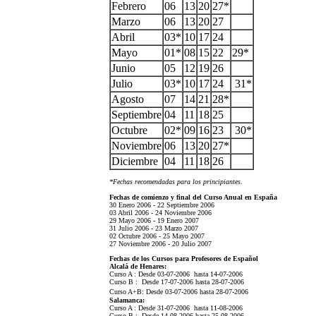
Febrero
06
13
20
27*
Marzo
06
13
20
27
Abril
03*
10
17
24
Mayo
01*
08
15
22
29*
Junio
05
12
19
26
Julio
03*
10
17
24
31*
Agosto
07
14
21
28*
Septiembre
04
11
18
25
Octubre
02*
09
16
23
30*
Noviembre
06
13
20
27*
Diciembre
04
11
18
26
*Fechas recomendadas para los principiantes.
Fechas de comienzo y final del Curso Anual en España
30 Enero 2006 - 22 Septiembre 2006
03 Abril 2006 - 24 Noviembre 2006
29 Mayo 2006 - 19 Enero 2007
31 Julio 2006 - 23 Marzo 2007
02 Octubre 2006 - 25 Mayo 2007
27 Noviembre 2006 - 20 Julio 2007
Fechas de los Cursos para Profesores de Español
Alcalá de Henares:
Curso A : Desde 03-07-2006 hasta 14-07-2006
Curso B : Desde 17-07-2006 hasta 28-07-2006
Curso A+B: Desde 03-07-2006 hasta 28-07-2006
Salamanca:
Curso A : Desde 31-07-2006 hasta 11-08-2006
Curso B : Desde 14-08-2006 hasta 25-08-2006