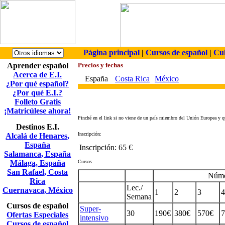
Página principal
|
Cursos de español
|
Cul
Aprender español
Precios y fechas
Acerca de E.I.
España
Costa Rica
México
¿Por qué español?
¿Por qué E.I.?
Folleto Gratis
¡Matricúlese ahora!
Pinché en el link si no viene de un país miembro del Unión Europea y q
Destinos E.I.
Inscripción:
Alcalá de Henares,
España
Inscripción:
65 €
Salamanca, España
Málaga, España
Cursos
San Rafael, Costa
Núme
Rica
Lec./
Cuernavaca, México
1
2
3
4
Semana
Cursos de español
Super-
30
190€
380€
570€
7
Ofertas Especiales
intensivo
Cursos de español