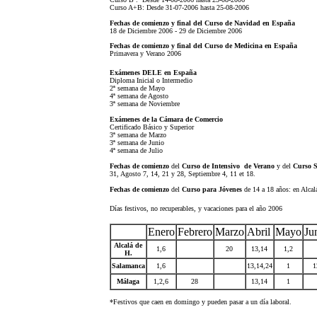
Curso A+B: Desde 31-07-2006 hasta 25-08-2006
Fechas de comienzo y final del Curso de Navidad en España
18 de Diciembre 2006 - 29 de Diciembre 2006
Fechas de comienzo y final del Curso de Medicina en España
Primavera y Verano 2006
Exámenes DELE en España
Diploma Inicial o Intermedio
2ª semana de Mayo
4ª semana de Agosto
3ª semana de Noviembre
Exámenes de la Cámara de Comercio
Certificado Básico y Superior
3ª semana de Marzo
3ª semana de Junio
4ª semana de Julio
Fechas de comienzo
del
Curso de Intensivo de Verano
y del
Curso S
31, Agosto 7, 14, 21 y 28, Septiembre 4, 11 et 18.
Fechas de comienzo
del
Curso para Jóvenes
de 14 a 18 años: en Alca
Días festivos, no recuperables, y vacaciones para el año 2006
Enero
Febrero
Marzo
Abril
Mayo
Ju
Alcalá de
1,6
20
13,14
1
,2
H.
Salamanca
1,6
13,14,24
1
1
Málaga
1,2,6
28
13,14
1
*Festivos que caen en domingo y pueden pasar a un día laboral.