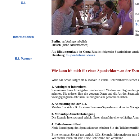
E.I.
Sie
Video Tour
Fotoalbum
Bi
Ehemalige Schüler
Newsletter
H
Kontaktieren Sie uns !
Su
Downloads
Ni
Su
Informationen
Berlin
: auf Anfrage möglich
Visum
Hessen
(siehe Niedersachsen)
US - Universitäten
Schwedische Studenten - CSN
Als
Bildungsurlaub in Costa Rica
ist folgender Spanischkurs anerk
Bildungsurlaub
Hamburg
:
Super-Intensivkurs
E.I. Partner
Agenturen der E.I.
Universitäten und Schulen
Wie kann ich mich für einen Spanischkurs an der Escu
Wenn Sie schon länger als 6 Monate in einem Berufverhältnis stehen u
1. Arbeitgeber informieren
Sie müssen Ihren Arbeitgeber mindestens 6 Wochen vor Beginn des ge
nehmen. Sie müssen ihm die genauen Daten und die Art des Spanischk
vorangegangenen Jahr kein Bildungsurlaub genommen haben.
2. Anmeldung bei der E.I.
Melden Sie sich z.B. für einen Sommer-Super-Intensivkurs in Málaga a
3. Vorläufige Anmeldebstätigung
Die Escuela Internacional schickt Ihnen daraufhin eine vorläufige Anme
4. Teilnahmezertifikat
Nach Beendigung des Spanischkurses erhalten Sie ein Teilahmezertifik
Bitte kommen Sie auf uns zurück, falls Sie mehr Informationen zum 
Wir stehen Ihnen für jede Frage, sehr gerne zur Verfügung.