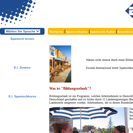
|
|
|
Startseite
Spanischkurse
Spanische Kultur
Broschüre
Spanisch lernen
Über die E.I.
Warum Spanisch lernen?
Warum E.I.?
Kostenlose Broschüren
Melden Sie sich direkt an !
Warum nicht einmal durch einen Bildun
E.I. Zentren
Escuela Internacional bietet Spanischk
Alcalá, Spanien
Salamanca, Spanien
Málaga, Spanien
San Rafael, Costa Rica
Cuernavaca, Mexiko
Was ist "Bildungsurlaub"?
Bildungsurlaub ist ein Programm, welches Arbeitnehmern in Deutschla
E.I. Spanischkurse
Deutschland geschaffen und ist bisher durch 12 Länderregierungen (
Spezialangebote
Landesrecht umgesetzt worden. Arbeitnehmer, die in diesen Bundeslän
Spanischkurse
Unterkünfte
Das
Bun
Aktivitäten / Exkursionen
be
Preise und Daten
Bei
Kostenlose Services
Testen Sie Ihr Spanisch
Niveau
"B