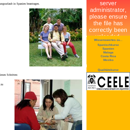
dungsurlaub in Spanien beantragen.
Wissenswertes zu...
Spanischkurse
Spanien
Malaga
Costa Rica
Mexiko
Qualitätskurse
esen Schritten:
 zu