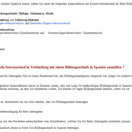
 können Spanisch lernen, indem Sie einen der folgenden Spanischkurse der Escuela Internacional als Ihren Bil
ldungsurlaub: Malaga, Salamanca, Alcalá
amburg
und
Schleswig-Holstein
per-Intensivkurs
und
Sommer-Super-Intensivkurs
edersachsen
per-Intensivkurs+Einzelunterricht und Sommer-Super-Intensivkurs+ Einzelunterricht
annt:
ela Internacional in Verbindung mit einem Bildungsurlaub in Spanien anmelden ?
nd Ihr Arbeitgeber Sitz in einem Bundesland hat, das Bildungsurlaubgesetz umgesetzt hat, folgen Sie einfach di
planten Spanischkurses davon in Kenntnis setzen, dass und wann Sie beabsichtigen Bildungsurlaub in Spanien
urses mitteilen, an dem Sie teilnehmen wollen. Sie können 10 Tagen Bildungsurlaub nehmen, sofern Sie im
n. Informieren Sie uns bitte darüber, dass Sie Bildungsurlaub beantragen.
ldebestätigung für Ihrer Arbeitgeber.
at mit den Kursdaten unterschrieben vom Schuldirektor, welches Sie bei Ihrem Arbeitgeber einreichen müssen.
Spanisch lernen in Form von Bildungsurlaub in Spanien benötigen.