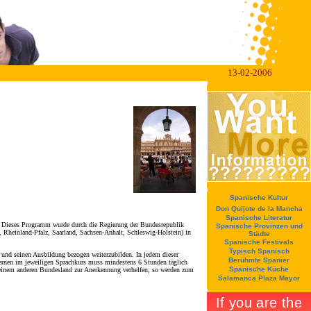
13-02-2006
Spanische Kultur
Don Quijote de la Mancha
Spanische Literatur
en. Dieses Programm wurde durch die Regierung der Bundesrepublik
Spanische Provinzen und
Rheinland-Pfalz, Saarland, Sachsen-Anhalt, Schleswig-Holstein) in
Städte
Spanische Festivals
Typisch Spanisch
f und seinen Ausbildung bezogen weiterzubilden. In jedem dieser
Berühmte Spanier
lernen im jeweiligen Sprachkurs muss mindestens 6 Stunden täglich
Spanische Küche
 einem anderen Bundesland zur Anerkennung verhelfen, so werden zum
Salamanca Plaza Mayor