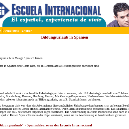
|
|
n
Anmeldung
English
Bildungsurlaub in Spanien
gsurlaub in Malaga Spanisch lernen?
urse in Spanien und Costa Rica, die in Deutschland als Bildungsurlaub anerkannt sind.
nd erlaubt 5 zusätzliche bezahlte Urlaubstage pro Jahr zu nehmen, oder 10 Urlaubstage innerhalb von 2 Jahr
Berlin, Brandenburg, Bremen, Hamburg, Hessen, Mecklenburg-Vorpommern, Niedersachsen, Nordrhein-Westfalen, 
dern arbeiten haben Anspruch auf Bildungsurlaub, um z.B. Spanisch lernen zu können.
 Programm sieht vor, dass der Arbeitnehmer diese zusätzlichen Urlaubstage dazu benutzt, sich auf seinen Beru
desländer gibt es Listen offiziell anerkannter Kurse, wobei auch Spanischkurse anerkannt sind. Das Spanisch 
tragen und an 5 aufeinander folgenden Tagen stattfinden. Die Anerkennnung in einem Bundesland kann auch in
spiel in Hessen Spanischkurse in der Regel anerkannt, wenn sie die Anerkennung in Niedersachsen geniessen.
ildungsurlaub" - Spanischkurse an der Escuela Internacional