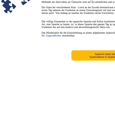
Mehrzahl der Aktivitäten im Unterricht sind auf die mündlichen und s
Die Skala der verschiedenen Kurs - Level an der Escuela Internacional
ersten Tag nehmen die Studenten an einem Einstufungstest teil und we
besten passt. Von Anfang an machen die Studenten rasche Fortschritte, 
Das völlige Eintauchen in die spanische Sprache und Kultur kombiniert
Art, eine Sprache zu lernen, ist, in dieser Sprache den ganzen Tag zu 
Studenten das auf eine kreative und abwechslungsreiche Weise tun.
Das Mindestalter für die Einschreibung zu einem allgemeinen Spanischk
für Jugendliche
einschreiben.
Spanisch lernen mi
Spanischkurse in Spani