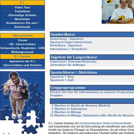
E.I.
Video Tour
Fotoalbum
Ehemalige Schüler
Newsletter
Kontaktieren Sie uns !
Downloads
Standardkurse
Informationen
Intensiv
kurs - Spanisch
Visum
Spanisch Super-Intensivkurs
US - Universitäten
Einzelkurs - Spanisch
Schwedische Studenten - CSN
Intensivkurs + Einzelkurs
Bildungsurlaub
E.I. Partner
Angebote für Langzeitkurse
Agenturen der E.I.
Intensiv
kurs Trimester/Semester
Jahreskurs für Anfänger
Universitäten und Schulen
Spanischkurse + Aktivitäten
Spanisch + Tanz
Spanisch + Golf
Gruppenprogramme
Klicken Sie hier für Informationen zu unseren Programme
Gruppen
2 Wochen in Alcalá de Henares (Madrid)
2 Wochen in Salamanca
2 Wochen in Málaga
12 Wochen in Málaga, Salamanca oder Alcalá de Henares
E
.I. Zentren benutzen die
kommunikative Unterrichtsmethode
.
und konzentrieren sich auf die Entwicklung der mündlichen und schrift
besteht aus kreativen Übungen im Klassenzimmer, die auf echten Situ
beinhalten. Die kreativen und praktischen Übungen helfen den Student