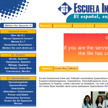
|
|
|
Startseite
Spanischkurse
Spanische Kultur
Broschüre
Spanisch lernen
Über die E.I.
Warum Spanisch lernen?
Warum E.I.?
Kostenlose Broschüren
Melden Sie sich direkt an !
E.I. Zentren
Alcalá, Spanien
Salamanca, Spanien
Málaga, Spanien
San Rafael, Costa Rica
Spanien
Costa Rica
Mexico
Cuernavaca, Mexiko
E.I. Spanischkurse
Escuela Internacional bietet eine Viehlzahl verschiedener Spanischkurs
Examensvorbereitungskurse, Sommerkurse, Wirtschaftsspanisch sowie Ku
Spezialangebote
Sprachkurse in Spanien, welche Lektionen sie beinhalten, wie viele Le
Spanischkurse
Wir bieten Ihnen ebenfalls durch unsere anerkannten Spanischkurse
Bi
Unterkünfte
Aktivitäten / Exkursionen
Preise und Daten
Kostenlose Services
Testen Sie Ihr Spanisch
Niveau