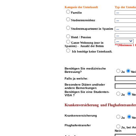
Kategorie der Unterkunft
Typ der Unterk
Familie
Studentenresidenz
Studentenapartment in Spanien
Hotel / Pension
Ganze Wohnung (nur in
**(Minimum 1 
Spanien) - Anzahl der Betten
Ich benötige keine Unterkunft.
Benötigen Sie medizinische
Betreuung?
Ja
Nei
Falls ja welche:
Besondere Diäten und/oder
andere Bemerkungen
Benötigen Sie eine Studenten-
Ja
Ne
VISA ?
Krankenversicherung und Flughafentransfer
Krankenversicherung
Ja
Ne
Flughafentransfer
Ja, bei A
Nein