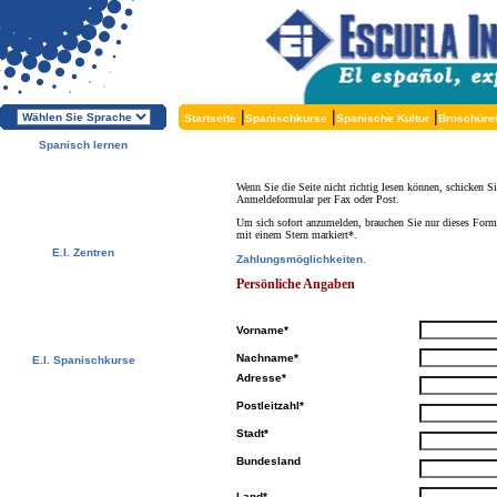
|
|
|
Startseite
Spanischkurse
Spanische Kultur
Broschüre
Spanisch lernen
Über die E.I.
Warum Spanisch lernen?
Wenn Sie die Seite nicht richtig lesen können, schicken S
Warum E.I.?
Anmeldeformular per Fax oder Post.
Kostenlose Broschüren
Melden Sie sich direkt an !
Um sich sofort anzumelden, brauchen Sie nur dieses Form
mit einem Stern markiert*.
E.I. Zentren
Zahlungsmöglichkeiten
.
Alcalá, Spanien
Persönliche Angaben
Salamanca, Spanien
Málaga, Spanien
San Rafael, Costa Rica
Cuernavaca, Mexiko
Vorname*
Nachname*
E.I. Spanischkurse
Spezialangebote
Adresse*
Spanischkurse
Postleitzahl*
Unterkünfte
Aktivitäten / Exkursionen
Stadt*
Preise und Daten
Kostenlose Services
Bundesland
Testen Sie Ihr Spanisch
Niveau
Land*