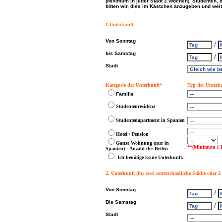
(Minimum in jeder Stadt 2 Wochen). Studenten, 
bitten wir, dies im Kästchen anzugeben und weite
1.Unterkunft
Von Sonntag
/
bis Samstag
/
Stadt
Kategorie der Unterkunft*
Typ der Unterk
Familie
Studentenresidenz
Studentenapartment in Spanien
Hotel / Pension
Ganze Wohnung (nur in
**(Minimum 1 
Spanien) - Anzahl der Betten
Ich benötige keine Unterkunft.
2. Unterkunft (für zwei unterschiedliche Städte oder 2
Von Sonntag
/
Bis Samstag
/
Stadt