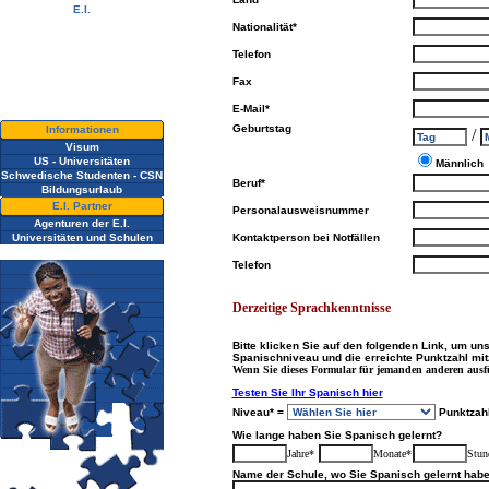
E.I.
Video Tour
Nationalität*
Fotoalbum
Telefon
Ehemalige Schüler
Newsletter
Fax
Kontaktieren Sie uns !
Downloads
E-Mail*
Geburtstag
Informationen
/
Visum
US - Universitäten
Männlich
Schwedische Studenten - CSN
Beruf*
Bildungsurlaub
E.I. Partner
Personalausweisnummer
Agenturen der E.I.
Universitäten und Schulen
Kontaktperson bei Notfällen
Telefon
Derzeitige Sprachkenntnisse
Bitte klicken Sie auf den folgenden Link, um un
Spanischniveau und die erreichte Punktzahl mitz
Wenn Sie dieses Formular für jemanden anderen ausf
Testen Sie Ihr Spanisch hier
Niveau* =
Punktzah
Wie lange haben Sie Spanisch gelernt?
Jahre*
Monate*
Stun
Name der Schule, wo Sie Spanisch gelernt habe