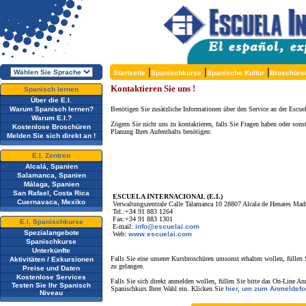
|
|
|
Startseite
Spanischkurse
Spanische Kultur
Broschüre
Kontaktieren Sie uns !
Spanisch lernen
Über die E.I.
Warum Spanisch lernen?
Benötigen Sie zusätzliche Informationen über den Service an der Escuel
Warum E.I.?
Zögern Sie nicht uns zu kontaktieren, falls Sie Fragen haben oder sons
Kostenlose Broschüren
Planung Ihres Aufenthalts benötigen:
Melden Sie sich direkt an !
E.I. Zentren
Alcalá, Spanien
Salamanca, Spanien
Málaga, Spanien
San Rafael, Costa Rica
ESCUELA INTERNACIONAL (E.I.)
Cuernavaca, Mexiko
Verwaltungszentrale Calle Talamanca 10 28807 Alcala de Henares Madr
Tel.:+34 91 883 1264
Fax:+34 91 883 1301
E.I. Spanischkurse
E-mail:
info@escuelai.com
Spezialangebote
Web:
www.escuelai.com
Spanischkurse
Unterkünfte
Falls Sie eine unserer Kursbroschüren umsonst erhalten wollen, füllen
Aktivitäten / Exkursionen
zu gelangen.
Preise und Daten
Kostenlose Services
Falls Sie sich direkt anmelden wollen, füllen Sie bitte das On-Line An
Testen Sie Ihr Spanisch
Spanischkurs Ihrer Wahl ein. Klicken Sie
hier, um zum Anmeldefo
Niveau