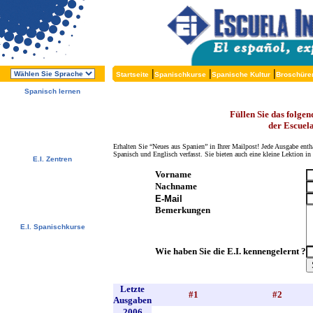
|
|
|
Startseite
Spanischkurse
Spanische Kultur
Broschüre
Spanisch lernen
Über die E.I.
Warum Spanisch lernen?
Füllen Sie das folge
Warum E.I.?
der Escuela
Kostenlose Broschüren
Melden Sie sich direkt an !
Erhalten Sie “Neues aus Spanien” in Ihrer Mailpost! Jede Ausgabe enthä
Spanisch und Englisch verfasst. Sie bieten auch eine kleine Lektion i
E.I. Zentren
Alcalá, Spanien
Vorname
Salamanca, Spanien
Nachname
Málaga, Spanien
San Rafael, Costa Rica
E-Mail
Cuernavaca, Mexiko
Bemerkungen
E.I. Spanischkurse
Spezialangebote
Spanischkurse
Wie haben Sie die E.I. kennengelernt ?
Unterkünfte
Aktivitäten / Exkursionen
Preise und Daten
Kostenlose Services
Letzte
Testen Sie Ihr Spanisch
#1
#2
Ausgaben
Niveau
2006