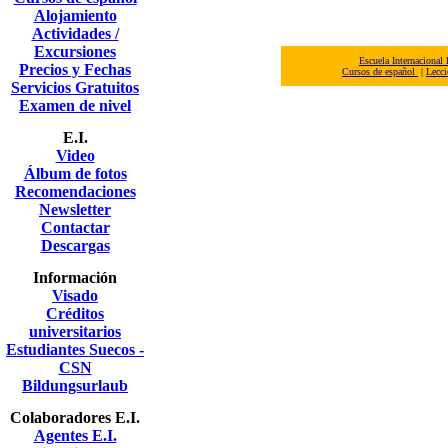
Alojamiento
Actividades /
Excursiones
Escuela Internacional
Precios y Fechas
Cursos de español
|
Lecci
Servicios Gratuitos
Examen de nivel
E.I.
Video
Álbum de fotos
Recomendaciones
Newsletter
Contactar
Descargas
Información
Visado
Créditos
universitarios
Estudiantes Suecos -
CSN
Bildungsurlaub
Colaboradores E.I.
Agentes E.I.