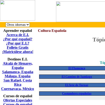
Aprender español
Cultura Española
Acerca de E.I.
Tópi
¿Por qué español?
¿Por qué E.I.?
Folleto Gratis
¡Matricúlese ahora!
Destinos E.I.
Tó
Alcalá de Henares,
España
El Flamenco
Salamanca, España
Málaga, España
El Camino de Santiago
San Rafael, Costa
Rica
El Arte de Torear
Cuernavaca, México
Costumbres españolas
Cursos de español
Ofertas Especiales
Cursos de español