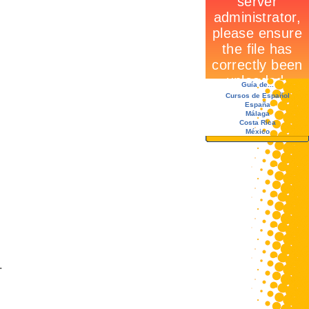
Guía de...
Cursos de Español
España
Málaga
Costa Rica
México
.