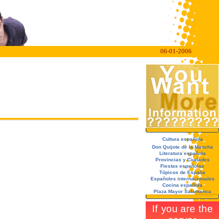
06-01-2006
Cultura española
Don Quijote de la Mancha
Literatura española
Provincias y Ciudades
Fiestas españolas
Tópicos de España
Españoles internacionales
Cocina española
Plaza Mayor Salamanca