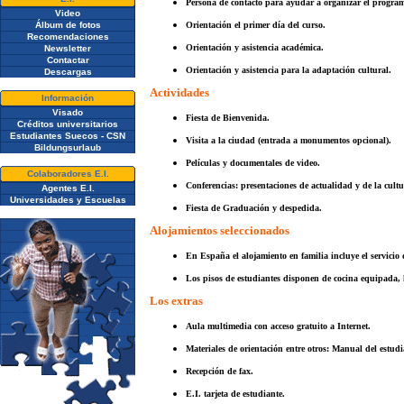
Persona de contacto para ayudar a organizar el program
Video
Álbum de fotos
Orientación el primer día del curso.
Recomendaciones
Orientación y asistencia académica.
Newsletter
Contactar
Orientación y asistencia para la adaptación cultural.
Descargas
Actividades
Información
Visado
Fiesta de Bienvenida.
Créditos universitarios
Estudiantes Suecos - CSN
Visita a la ciudad (entrada a monumentos opcional).
Bildungsurlaub
Películas y documentales de video.
Colaboradores E.I.
Conferencias: presentaciones de actualidad y de la cult
Agentes E.I.
Universidades y Escuelas
Fiesta de Graduación y despedida.
Alojamientos seleccionados
En España el alojamiento en familia incluye el servicio d
Los pisos de estudiantes disponen de cocina equipada, ho
Los extras
Aula multimedia con acceso gratuito a Internet.
Materiales de orientación entre otros: Manual del estudia
Recepción de fax.
E.I. tarjeta de estudiante.