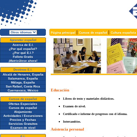
|
|
Página principal
Cursos de español
Cultura española
Aprender español
Acerca de E.I.
¿Por qué español?
¿Por qué E.I.?
Folleto Gratis
¡Matricúlese ahora!
Destinos E.I.
Alcalá de Henares, España
Salamanca, España
Málaga, España
San Rafael, Costa Rica
Educación
Cuernavaca, México
Libros de texto y materiales didácticos.
Cursos de español
Ofertas Especiales
Examen
de nivel.
Cursos de español
Alojamiento
Certificado e informe de progresos con el idioma.
Actividades / Excursiones
Precios y Fechas
Intercambios.
Servicios Gratuitos
Examen de nivel
Asistencia personal
E.I.