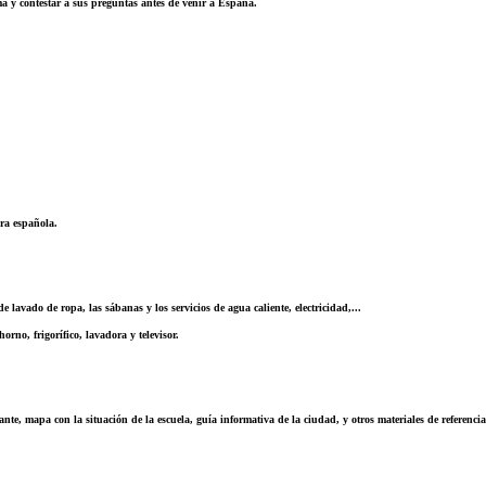
a y contestar a sus preguntas antes de venir a España.
ura española.
e lavado de ropa, las sábanas y los servicios de agua caliente, electricidad,...
rno, frigorífico, lavadora y televisor.
nte, mapa con la situación de la escuela, guía informativa de la ciudad, y otros materiales de referencia