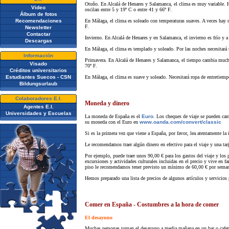
Otoño. En Alcalá de Henares y Salamanca, el clima es muy variable. Ha
Video
oscilan entre 5 y 19º C o entre 41 y 66º F.
Álbum de fotos
Recomendaciones
En Málaga, el clima es soleado con temperaturas suaves. A veces hay nu
F.
Newsletter
Contactar
Invierno. En Alcalá de Henares y en Salamanca, el invierno es frío y a 
Descargas
En Málaga, el clima es templado y soleado. Por las noches necesitará 
Información
Primavera. En Alcalá de Henares y Salamanca, el tiempo cambia mucho. L
Visado
70º F.
Créditos universitarios
Estudiantes Suecos - CSN
En Málaga, el clima es suave y soleado. Necesitará ropa de entretiempo
Bildungsurlaub
Colaboradores E.I.
Moneda y dinero
Agentes E.I.
Universidades y Escuelas
La moneda de España es el
Euro
. Los cheques de viaje se pueden cam
su moneda con el Euro en
www.oanda.com/convert/classic
Si es la primera vez que viene a España, por favor, lea atentamente la i
Le recomendamos traer algún dinero en efectivo para el viaje y una tarj
Por ejemplo, puede traer unos 90,00 € para los gastos del viaje y los
excursiones y actividades culturales incluidas en el precio y vive en f
piso le recomendamos tener previsto un mínimo de 60,00 € por seman
Hemos preparado una lista de precios de algunos artículos y servicios 
Comer en España - Costumbres a la hora de comer
El desayuno
Muchas personas toman el desayuno a media mañana en un bar o cafeterí