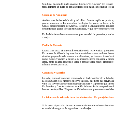
Sin duda, la comida madrileña más típica es "El Cocido". En España ha
toma primero un plato de sopa de fideos con caldo, de segundo los garb
Comidas de Andalucía
Andalucía es la tierra de la vid y del olivo. En esta región se produce 
postres usan mucho las almendras, los higos, las yemas de huevo y las
Con el descubrimiento de América, llegaron a España muchos productos 
de numerosos platos típicamente andaluces, y que hoy conocemos con e
En Andalucía también se come una gran variedad de pescados y marisco
vinagre.
Paella de Valencia
La paella es quizá el plato más conocido de la rica y variada gastrono
En la zona de Valencia hay una rica zona de huerta con verduras fresca
de oliva propio de toda la cuenca mediterránea, ya tenemos todos los i
judías verdes y azafrán y la paella de marisco, hecha con arroz y prod
arroz, como el arroz con pollo, arroz a banda o arroz negro, elaborado 
mínimo de dos personas.
Cantabria y Asturias
La sidra, zumo de manzana fermentada, es tradicionalmente la bebida pr
El escanciador es el maestro en servir la sidra, que tiene que servirla 
vaso. Se sirve solamente una pequeña cantidad y la persona que la bebe 
En Asturias y Cantabria destaca también la buena leche que producen l
buenas mantequillas. El queso de Cabrales es un queso cremoso elabor
La fabada es la reina de la cocina de Asturias. Un potaje hecho con
Si le gusta el pescado, las costas rocosas de Asturias ofrecen abunda
es un delicioso guiso de legumbres con almejas.