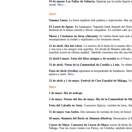
19 de marzo: Las Fallas de Valencia.
Queman por la noche figuras eno
social.
Más...
Abril
Semana Santa.
La fiesta española más piadosa y espectacular. Hay p
El Lunes de Aguas.
En Salamanca. Segundo lunes después del Doming
disfrutar de la buena comida y felices compañías. Es costubre salir al
Moros y Cristianos en Alcoy (Alicante).
Se celebra desde hace más de
reconquistaron la ciudad y expulsaron a los invasores moros.
23 de abril. Dïa del Libro.
Cn motivo de la fecha de la muerte del es
y una rosa a los amigos más queridos. En Alcalá de Henares
cada año,
mundial escrita en idioma español. También comienza este día una feri
23 abril-4 mayo. Feria del libro antiguo y de ocasión
en el Paseo 
23 de abril. Fiesta de la Comunidad de Castilla y León.
Se celebr
Feria de Abril (Sevilla)
representa la hospitalidad de Andalucía. Mucho
música y baile.
Más...
23 de abril a 1 de mayo. Festival de Cine Español de Málaga.
Se 
Mayo
1 de mayo. Día de trabajo.
2 de mayo. Fiestas del Dos de mayo. Día de la Comunidad de Ma
Feria del Caballo en Jerez.
Concursos hípicos, corridas de toros, fla
15 de mayo: San Isidro.
Dos semanas de corridas de toros en honor 
20 mayo. Romería del Rocío en Almonte (Huelva).
Destacamos la R
Cruces de Mayo. Concurso de Cruces de Mayo:
cruces de flores d
Málaga. Tras las cruces vienen Los Patios, en Cördoba, también decora