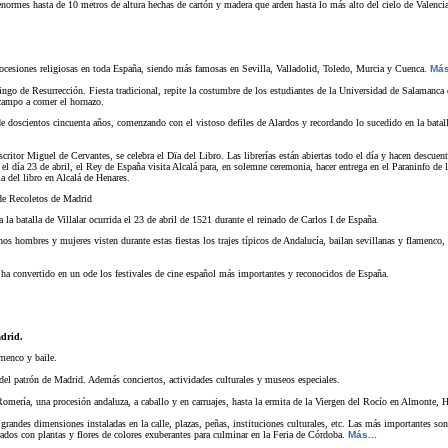
rmes hasta de 10 metros de altura hechas de cartón y madera que arden hasta lo más alto del cielo de Valencia. L
rocesiones religiosas en toda España, siendo más famosas en Sevilla, Valladolid, Toledo, Murcia y Cuenca.
Más
o de Resurrección. Fiesta tradicional, repite la costumbre de los estudiantes de la Universidad de Salamanca
 campo a comer el hornazo.
 doscientos cincuenta años, comenzando con el vistoso defiles de Alardos y recordando lo sucedido en la batall
critor Miguel de Cervantes, se celebra el Dïa del Libro. Las librerías están abiertas todo el día y hacen descuento
 el día 23 de abril, el Rey de España visita Alcalá para, en solemne ceremonia, hacer entrega en el Paraninfo de 
a del libro en Alcalá de Henares.
de Recoletos de Madrid
a la batalla de Villalar ocurrida el 23 de abril de 1521 durante el reinado de Carlos I de España.
s hombres y mujeres visten durante estas fiestas los trajes típicos de Andalucía, bailan sevillanas y flamenco, 
ha convertido en un ode los festivales de cine español más importantes y reconocidos de España.
drid.
menco y baile.
del patrón de Madrid. Además conciertos, actividades culturales y museos especiales.
omería, una procesión andaluza, a caballo y en carruajes, hasta la ermita de la Viergen del Rocío en Almonte, 
e grandes dimensiones instaladas en la calle, plazas, peñas, instituciones culturales, etc. Las más importantes 
dos con plantas y flores de colores exuberantes para culminar en la Feria de Córdoba.
Más...