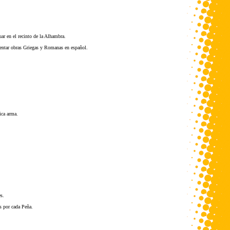
ar en el recinto de la Alhambra.
sentar obras Griegas y Romanas en español.
ica arma.
s.
os por cada Peña.