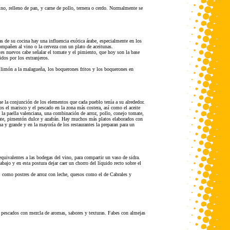
no, relleno de pan, y carne de pollo, ternera o cerdo. Normalmente se
tas de su cocina hay una influencia exótica árabe, especialmente en los
mpañen al vino o la cerveza con un plato de aceitunas.
es nuevos cabe señalar el tomate y el pimiento, que hoy son la base
dos por los extranjeros.
limón a la malagueña, los boquerones fritos y los boquerones en
ue la conjunción de los elementos que cada pueblo tenía a su alrededor.
s el marisco y el pescado en la zona más costera, así como el aceite
n la paella valenciana, una combinación de arroz, pollo, conejo tomate,
omate, pimentón dulce y azafrán. Hay muchos más platos elaborados con
na y grande y en la mayoría de los restaurantes la preparan para un
quivalentes a las bodegas del vino, para compartir un vaso de sidra.
abajo y en esta postura dejar caer un chorro del líquido recto sobre el
, como postres de arroz con leche, quesos como el de Cabrales y
y pescados con mezcla de aromas, sabores y texturas. Fabes con almejas