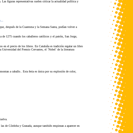
as figuras representativas suelen criticar la actualidad política y
...
 que, después de la Cuaresma y la Semana Santa, podían volver a
a de 1275 cuando los caballeros católicos y el patrón, San Jorge,
s en el precio de los libros. En Cataluña es tradición regalar un libro
la Universidad del Premio Cervantes, el ´Nobel´ de la literatura
montan a caballo.. Esta feria es única por su explosión de color,
Huelva.
son las de Córdoba y Granada, aunque también empiezan a aparecer en