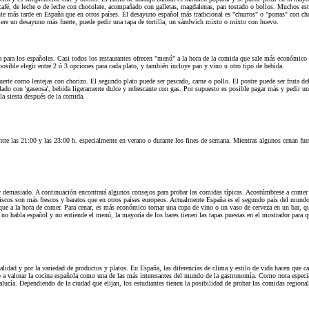
e café, de leche o de leche con chocolate, acompañado con galletas, magdalenas, pan tostado o bollos. Muchos e
te más tarde en España que en otros países. El desayuno español más tradicional es "churros" o "porras" con choco
fiere un desayuno más fuerte, puede pedir una tapa de tortilla, un sándwich mixto o mixto con huevo.
a para los españoles. Casi todos los restaurantes ofrecen "menú" a la hora de la comida que sale más económico q
sible elegir entre 2 ó 3 opciones para cada plato, y también incluye pan y vino u otro tipo de bebida.
erte como lentejas con chorizo. El segundo plato puede ser pescado, carne o pollo. El postre puede ser fruta del
do con 'gaseosa', bebida ligeramente dulce y refrescante con gas. Por supuesto es posible pagar más y pedir una
la siesta después de la comida.
ntre las 21:00 y las 23:00 h. especialmente en verano o durante los fines de semana. Mientras algunos cenan fue
 demasiado. A continuación encontrará algunos consejos para probar las comidas típicas. Acostúmbrese a comer fu
iscos son más frescos y baratos que en otros países europeos. Actualmente España es el segundo país del mund
que a la hora de comer. Para cenar, es más económico tomar una copa de vino o un vaso de cerveza en un bar, 
no habla español y no entiende el menú, la mayoría de los bares tienen las tapas puestas en el mostrador para qu
idad y por la variedad de productos y platos. En España, las diferencias de clima y estilo de vida hacen que ca
do a valorar la cocina española como una de las más interesantes del mundo de la gastronomía. Como nota especial
ndalucía. Dependiendo de la ciudad que elijan, los estudiantes tienen la posibilidad de probar las comidas region