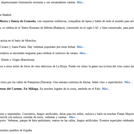
u impresionante iluninación nocturna y sus encantadores casetas.
Más...
de Madrid.
e Música y Danza de Granada
, con orquestas sinfónicas, compañías de ópera y ballet de todo el mundo para actu
o
, se celebra en el Teatro Romano de Mérida (Badajoz), construido en el siglo I AC y bien conservado, para pre
astiza en el bario de Moncloa.
Ciriaco y Santa Paula. Hay verbenas populares por estas fechas.
Más...
odavía se encienden hogueras para celebrar el solsticio de verano.
Más...
n Toledo y Sitges (Barcelona).
nos a otros miles de litros de vino delicioso de La Rioja. Puede ver cómo la gente usa la bota del vino como ún
toros por las calles de Pamplona (Navarra). Una semana continua de fiestas, beber vino y espectáculos.
Más...
Fiestas del Carmen. En Málaga.
En muchos lugares de la costa, también en el Palo.
Más...
osto y septiembre. Conciertos, fuegos artificiales, ferias para los niños, música y baile en muchas Plazas Mayore
estival con música, corridas de toros, verbenas y casetas.
Más...
sto. Verbenas, parque de feria ambulante, teatros en las calles, fuegos artificiales. Eventos especiales celebrad
n muchos pueblos de España.