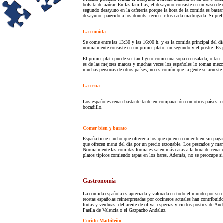
bolsita de azúcar. En las familias, el desayuno consiste en un vaso d
segundo desayuno en la cafetería porque la hora de la comida es bastan
desayuno, parecido a los donuts, recién fritos cada madrugada. Si pre
La comida
Se come entre las 13:30 y las 16:00 h. y es la comida principal del dí
normalmente consiste en un primer plato, un segundo y el postre. Es po
El primer plato puede ser tan ligero como una sopa o ensalada, o tan fu
es de las mejores marcas y muchas veces los españoles lo toman mezcla
muchas personas de otros países, no es común que la gente se acueste 
La cena
Los españoles cenan bastante tarde en comparación con otros países -e
bocadillo.
Comer bien y barato
España tiene mucho que ofrecer a los que quieren comer bien sin pagar
que ofrecen menú del día por un precio razonable. Los pescados y mar
Normalmente las comidas formales salen más caras a la hora de cenar 
platos típicos comiendo tapas en los bares. Además, no se preocupe si 
Gastronomía
La comida española es apreciada y valorada en todo el mundo por su cal
recetas españolas reinterpretadas por cocineros actuales han contribui
frutas y verduras, del aceite de oliva, especias y ciertos postres de A
Paella de Valencia o el Gazpacho Andaluz.
Cocido Madrileño