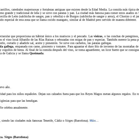
tillos, catedrales majestuosas y fortalezas antiguas que existen desde la Edad Media. La comida más típica de e
orno grande y tradicional de leña y se sirve con patatas y pan. La ciudad más famosa para comer estos asados 
 morcilla de León (salchicha de sangre, pan y cebolla) o de Burgos (salchicha de sangre y arroz), el Chorizo y 
ido especial de esta zona que se llama cocido maragato, similar al de Madrid pero servido de manera diferente.
pectacular que proporciona un hábitat único a los mariscos y el pescado. Las
vieiras
, o las conchas de peregrino
 el vino local Albariño de las Rías Baixas o rebozadas con migas de pan y especias. También merece la pena prob
rlo, cortarlo y añadirle sal, aceite y pimentón. Se sirve con cachelos, las patatas gallegas.
a gallega
, empanada con carne, pimiento y tomates. Para aguantar el duro frío de invierno de las montañas de
y cogollos de berza. Al final de la comida después del vino, se toma aguardiente, un licor fuerte que se consigue 
ca de Galicia y se llama
Queimada
.
uevo año.
dad para los niños españoles. Dejan sus calzados fuera para que los Reyes Magos metan algunos regalos. En tod
iglesias para que las bendigan.
Se celebra anualmente.
es, siendo las ciudades más famosas Tenerife, Cádiz o Sitges (Barcelona).
Más...
a. Sitges (Barcelona)