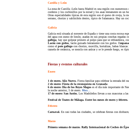
Castilla y León
La zona de Castilla -León hasta Madrid es una región con numerosos cas
corderos y los cochinillos por la mitad y los asan lentamente en un h
Otras especialidades típicas de esta región son el queso de oveja, la
serrano, chorizo y salchichón dentro, típico de Salamanca. Hay un coc
Galicia
Galicia está situada al noroeste de España y tiene una costa rocosa es
del agua con zumo de limón; asadas en sus propias conchas regadas con
gallega
, hay que golpear primero al pulpo para que se reblandezca, coce
Lacón con grelos
, lacón guisado lentamente con los grelos. E
mpanad
como el
pote gallego
con chorizo, morcilla, hortalizas, habas blancas 
cazuela de cerámica, se mezcla con azúcar y se le prende fuego, es típi
Fiestas y eventos culturales
Enero
1 de enero. Año Nuevo.
Fiesta familiar para celebrar la entrada del n
2 de enero: Fiesta de la reconquista en Granada
6 de enero: Día de los Reyes Magos
es el día más importante de Navi
la noche anterior, 5 de enero.
Mas...
17 de enero: San Antón.
Los Madrileños llevan a sus mascotas a las 
Festival de Teatro de Málaga. Entre los meses de enero y febrero.
Febrero
Carnaval.
En casi todas las ciudades, se celebran fiestas con disfrac
Marzo
Primera semana de marzo. Rally Internacional de Coches de Époc