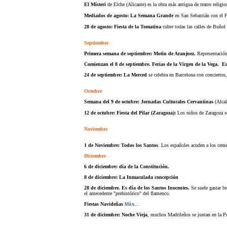
El Místeri
de Elche (Alicante) es la obra más antigua de teatro religio
Mediados de agosto: La Semana Grande
en San Sebastián con el Fe
28 de agosto: Fiesta de la Tomatina
cubre todas las calles de Buñol
Septiembre
Primera semana de septiembre: Motin de Aranjuez.
Representación
Comienzan el 8 de septiembre. Ferias de la Virgen de la Vega.
En
24 de septiembre: La Merced
se celebra en Barcelona con conciertos,
Octubre
Semana del 9 de octubre: Jornadas Culturales Cervantinas
(Alcal
12 de octubre: Fiesta del Pilar (Zaragoza):
Los niños de Zaragoza se 
Noviembre
1 de Noviembre: Todos los Santos
. Los españoles acuden a los cemen
Diciembre
6 de diciembre: día de la Constitución.
8 de diciembre: La Inmaculada concepción
28 de diciembre. Es día de los Santos Inocentes.
Se suele gastar b
el antecedente "prehistórico" del flamenco.
Fiestas Navideñas
Más...
31 de diciembre: Noche Vieja
, muchos Madrileños se juntan en la P