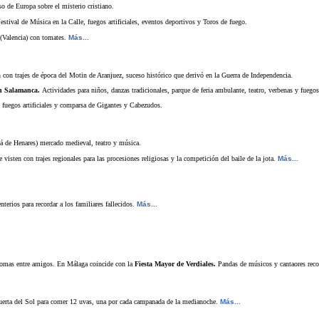
so de Europa sobre el misterio cristiano.
stival de Música en la Calle, fuegos artificiales, eventos deportivos y Toros de fuego.
 (Valencia) con tomates.
Más...
 con trajes de época del Motin de Aranjuez, suceso histórico que derivó en la Guerra de Independencia.
 Salamanca.
Actividades para niños, danzas tradicionales, parque de feria ambulante, teatro, verbenas y fuegos 
 fuegos artificiales y comparsa de Gigantes y Cabezudos.
á de Henares) mercado medieval, teatro y música.
visten con trajes regionales para las procesiones religiosas y la competición del baile de la jota.
Más...
terios para recordar a los familiares fallecidos.
Más...
romas entre amigos. En Málaga coincide con la
Fiesta Mayor de Verdiales.
Pandas de músicos y cantaores recor
uerta del Sol para comer 12 uvas, una por cada campanada de la medianoche.
Más...