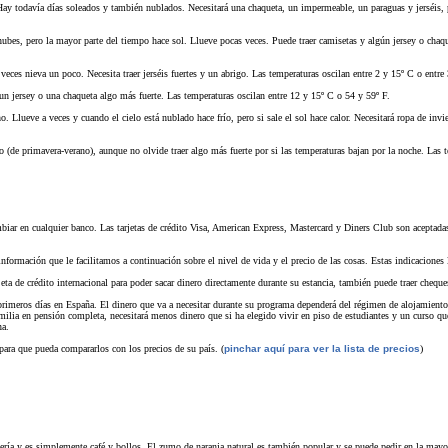
y todavía días soleados y también nublados. Necesitará una chaqueta, un impermeable, un paraguas y jerséis, p
bes, pero la mayor parte del tiempo hace sol. Llueve pocas veces. Puede traer camisetas y algún jersey o chaque
veces nieva un poco. Necesita traer jerséis fuertes y un abrigo. Las temperaturas oscilan entre 2 y 15º C o entre
un jersey o una chaqueta algo más fuerte. Las temperaturas oscilan entre 12 y 15º C o 54 y 59º F.
lueve a veces y cuando el cielo está nublado hace frío, pero si sale el sol hace calor. Necesitará ropa de invi
 (de primavera-verano), aunque no olvide traer algo más fuerte por si las temperaturas bajan por la noche. Las 
biar en cualquier banco. Las tarjetas de crédito Visa, American Express, Mastercard y Diners Club son aceptadas
nformación que le facilitamos a continuación sobre el nivel de vida y el precio de las cosas. Estas indicaciones l
eta de crédito internacional para poder sacar dinero directamente durante su estancia, también puede traer cheque
 primeros días en España. El dinero que va a necesitar durante su programa dependerá del régimen de alojamiento
amilia en pensión completa, necesitará menos dinero que si ha elegido vivir en piso de estudiantes y un curso que 
a.
para que pueda compararlos con los precios de su país. (
pinchar aquí para ver la lista de precios
)
a y es simplemente café y bollos. El zumo de naranja natural es también popular y se puede pedir en la mayoría