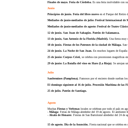
Finales de mayo. Feria de Córdoba.
Es una feria inolvidable con s
Junio
Principios de junio. Feria del libro nuevo
en el Parque del Retiro 
Mediados de junio-mediados de julio: Festival Internacional d
Mediados de junio-mediados de agosto: Festival de Teatro Clásic
12 de junio. San Juan de Sahagún. Patrón de Salamanca.
13 de junio, San Antonio de la Florida (Madrid).
Una fiesta muy c
18 de junio. Fiestas de los Patrones de la ciudad de Málaga.
San 
24 de junio. L
a Noche de San Juan.
En muchos lugares de España t
25 de junio: Corpus Cristi
, se celebra con procesiones magnificas e
29 de junio: La Batalla del vino en Haro (La Rioja)
. Se arrojan u
Julio
Sanfermines (Pamplona).
Famosos por el encierro donde sueltan los 
El domingo siguiente al 16 de julio. Procesión Marítima de las 
25 de julio. Patrón de Santiago.
Agosto
Muchas
Fiestas y Verbenas
locales se celebran por todo el país en ag
-
Málaga
: Ferias de Málaga alrededor del 19 de agosto. El ambiente f
-
Alcalá de Henares
: Fiestas de San Bartolomé alrededor del 24 de ago
15 de agosto. Día de la Asunción.
Fiesta nacional que se celebra e