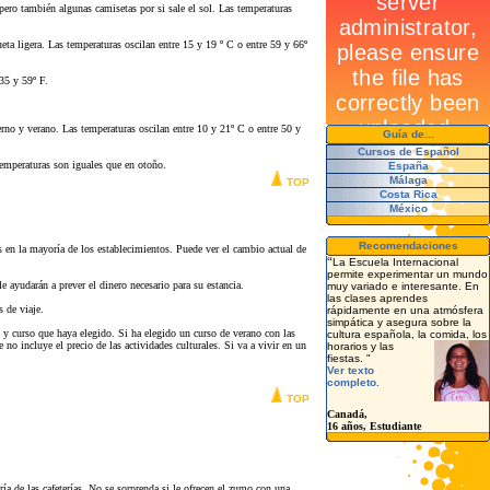
ero también algunas camisetas por si sale el sol. Las temperaturas
ta ligera. Las temperaturas oscilan entre 15 y 19 º C o entre 59 y 66º
 35 y 59º F.
erno y verano. Las temperaturas oscilan entre 10 y 21º C o entre 50 y
Guía de...
Cursos de Español
temperaturas son iguales que en otoño.
España
Málaga
TOP
Costa Rica
México
Recomendaciones
 en la mayoría de los establecimientos. Puede ver el cambio actual de
“
La Escuela Internacional
permite experimentar un mundo
e ayudarán a prever el dinero necesario para su estancia.
muy variado e interesante. En
las clases aprendes
s de viaje.
rápidamente
en una atmósfera
simpática y
asegura sobre la
 y curso que haya elegido. Si ha elegido un curso de verano con las
cultura
española, la
comida, los
no incluye el precio de las actividades culturales. Si va a vivir en un
horarios y las
fiestas.
"
Ve
r texto
completo.
TOP
Canadá,
16 años, Estudiante
 de las cafeterías. No se sorprenda si le ofrecen el zumo con una