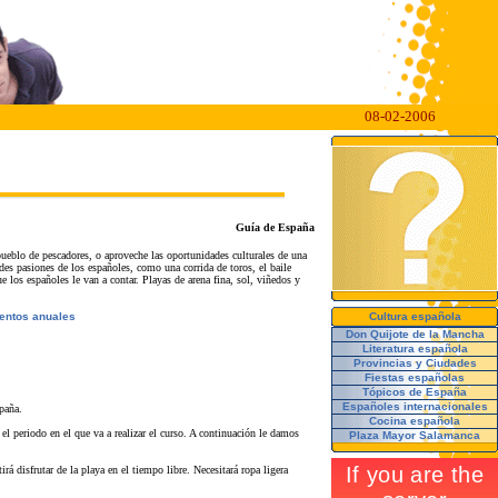
08-02-2006
Guía de España
pueblo de pescadores, o aproveche las oportunidades culturales de una
ndes pasiones de los españoles, como una corrida de toros, el baile
 los españoles le van a contar. Playas de arena fina, sol, viñedos y
ventos anuales
Cultura española
Don Quijote de la Mancha
Literatura española
Provincias y Ciudades
Fiestas españolas
Tópicos de España
Españoles internacionales
paña.
Cocina española
l periodo en el que va a realizar el curso. A continuación le damos
Plaza Mayor Salamanca
á disfrutar de la playa en el tiempo libre. Necesitará ropa ligera