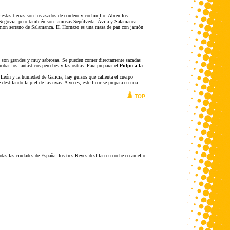
stas tierras son los asados de cordero y cochinillo. Abren los
es Segovia, pero también son famosas Sepúlveda, Ávila y Salamanca.
el jamón serrano de Salamanca. El Hornazo es una masa de pan con jamón
s, son grandes y muy sabrosas. Se pueden comer directamente sacadas
ar los fantásticos percebes y las ostras. Para preparar el
Pulpo a la
 León y la humedad de Galicia, hay guisos que calienta el cuerpo
destilando la piel de las uvas. A veces, este licor se prepara en una
TOP
as las ciudades de España, los tres Reyes desfilan en coche o camello