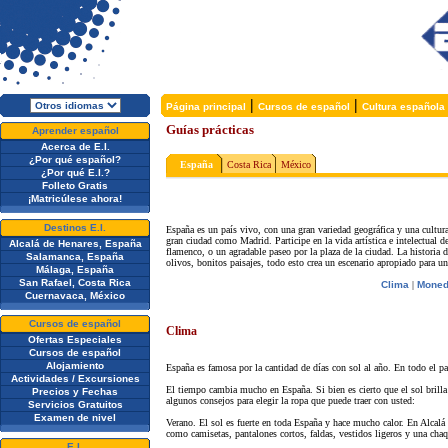
|
|
Página principal
Cursos de español
Cultura española
Guías prácticas
Aprender español
Acerca de E.I.
¿Por qué español?
España
Costa Rica
México
¿Por qué E.I.?
Folleto Gratis
¡Matricúlese ahora!
Destinos E.I.
España es un país vivo, con una gran variedad geográfica y una cultura
gran ciudad como Madrid. Participe en la vida artística e intelectual d
Alcalá de Henares, España
flamenco, o un agradable paseo por la plaza de la ciudad. La historia 
Salamanca, España
olivos, bonitos paisajes, todo esto crea un escenario apropiado para u
Málaga, España
San Rafael, Costa Rica
Clima
|
Moned
Cuernavaca, México
Cursos de español
Clima
Ofertas Especiales
Cursos de español
Alojamiento
España es famosa por la cantidad de días con sol al año. En todo el paí
Actividades / Excursiones
El tiempo cambia mucho en España. Si bien es cierto que el sol brilla 
Precios y Fechas
algunos consejos para elegir la ropa que puede traer con usted:
Servicios Gratuitos
Examen de nivel
Verano. El sol es fuerte en toda España y hace mucho calor. En Alcalá y
como camisetas, pantalones cortos, faldas, vestidos ligeros y una chaq
E.I.