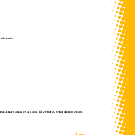
articiciales.
ren alguans zonas de la ciudad. El verdial es, según algunos autores,