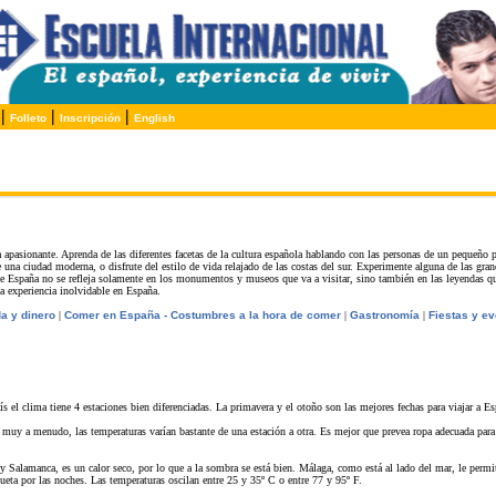
|
|
|
Folleto
Inscripción
English
 apasionante. Aprenda de las diferentes facetas de la cultura española hablando con las personas de un pequeño 
e una ciudad moderna, o disfrute del estilo de vida relajado de las costas del sur. Experimente alguna de las gra
de España no se refleja solamente en los monumentos y museos que va a visitar, sino también en las leyendas que
na experiencia inolvidable en España.
a y dinero
|
Comer en España - Costumbres a la hora de comer
|
Gastronomía
|
Fiestas y e
s el clima tiene 4 estaciones bien diferenciadas. La primavera y el otoño son las mejores fechas para viajar a Es
muy a menudo, las temperaturas varían bastante de una estación a otra. Es mejor que prevea ropa adecuada para e
 Salamanca, es un calor seco, por lo que a la sombra se está bien. Málaga, como está al lado del mar, le permitir
ueta por las noches. Las temperaturas oscilan entre 25 y 35º C o entre 77 y 95º F.