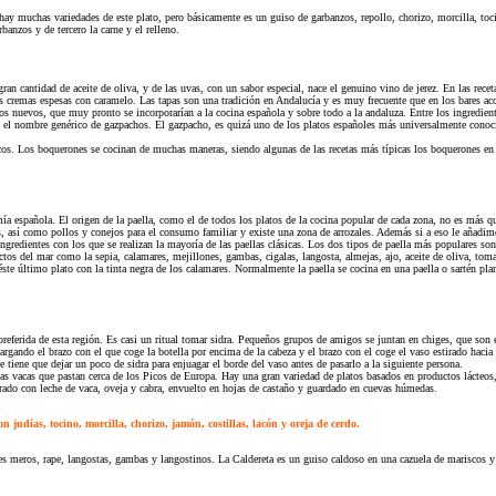
y muchas variedades de este plato, pero básicamente es un guiso de garbanzos, repollo, chorizo, morcilla, toci
anzos y de tercero la carne y el relleno.
gran cantidad de aceite de oliva, y de las uvas, con un sabor especial, nace el genuino vino de jerez. En las rece
 cremas espesas con caramelo. Las tapas son una tradición en Andalucía y es muy frecuente que en los bares aco
nuevos, que muy pronto se incorporarían a la cocina española y sobre todo a la andaluza. Entre los ingredient
l nombre genérico de gazpachos. El gazpacho, es quizá uno de los platos españoles más universalmente conoci
s. Los boquerones se cocinan de muchas maneras, siendo algunas de las recetas más típicas los boquerones en 
mía española. El origen de la paella, como el de todos los platos de la cocina popular de cada zona, no es más q
s, así como pollos y conejos para el consumo familiar y existe una zona de arrozales. Además si a eso le añadimo
ngredientes con los que se realizan la mayoría de las paellas clásicas. Los dos tipos de paella más populares so
uctos del mar como la sepia, calamares, mejillones, gambas, cigalas, langosta, almejas, ajo, aceite de oliva, t
éste último plato con la tinta negra de los calamares. Normalmente la paella se cocina en una paella o sartén pla
eferida de esta región. Es casi un ritual tomar sidra. Pequeños grupos de amigos se juntan en chiges, que son e
alargando el brazo con el que coge la botella por encima de la cabeza y el brazo con el coge el vaso estirado hacia 
tiene que dejar un poco de sidra para enjuagar el borde del vaso antes de pasarlo a la siguiente persona.
as vacas que pastan cerca de los Picos de Europa. Hay una gran variedad de platos basados en productos lácteos
ado con leche de vaca, oveja y cabra, envuelto en hojas de castaño y guardado en cuevas húmedas.
 judías, tocino, morcilla, chorizo, jamón, costillas, lacón y oreja de cerdo.
ntes meros, rape, langostas, gambas y langostinos. La Caldereta es un guiso caldoso en una cazuela de mariscos 