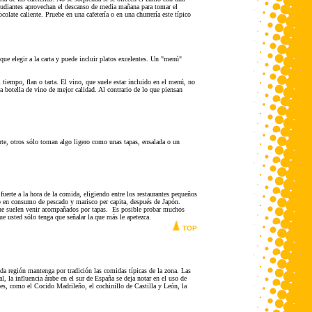
studiantes aprovechan el descanso de media mañana para tomar el
late caliente. Pruebe en una cafetería o en una churrería este típico
ue elegir a la carta y puede incluir platos excelentes. Un "menú"
 tiempo, flan o tarta. El vino, que suele estar incluido en el menú, no
 botella de vino de mejor calidad. Al contrario de lo que piensan
rte, otros sólo toman algo ligero como unas tapas, ensalada o un
erte a la hora de la comida, eligiendo entre los restaurantes pequeños
o en consumo de pescado y marisco per capita, después de Japón.
que suelen venir acompañados por tapas. Es posible probar muchos
e usted sólo tenga que señalar la que más le apetezca.
TOP
da región mantenga por tradición las comidas típicas de la zona. Las
, la influencia árabe en el sur de España se deja notar en el uso de
ales, como el Cocido Madrileño, el cochinillo de Castilla y León, la