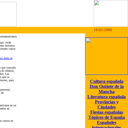
19-02-2006
norteamericanos
upo, están
ner distintos
certado varios
no dude en
e que consulte
 de créditos,
ñol. Las
s que se
esores, para
Cultura española
Don Quijote de la
 personas
Mancha
o de
Literatura española
Provincias y
rticipar en un
Ciudades
izados en
Fiestas españolas
Tópicos de España
os cursos en
Españoles
internacionales