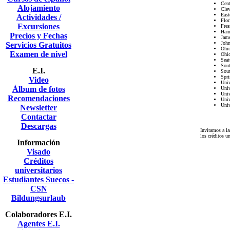
Cent
Alojamiento
Clev
East
Actividades /
Flor
Excursiones
Fres
Ham
Precios y Fechas
Jame
John
Servicios Gratuitos
Ohio
Examen de nivel
Ohio
Seat
Sout
E.I.
Sout
Spri
Video
Univ
Álbum de fotos
Univ
Univ
Recomendaciones
Univ
Univ
Newsletter
Contactar
Descargas
Invitamos a la
los créditos un
Información
Visado
Créditos
universitarios
Estudiantes Suecos -
CSN
Bildungsurlaub
Colaboradores E.I.
Agentes E.I.