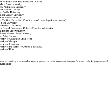
er for Educational Documentation - Boston
eland State University
ern Washington University
ida Southern College
no Pacific University
pden Sydney University
s Madison University
s Hopkins University - (Créditos para el curso Superior unicamente)
 State University
 Wesleyan University
tle Central Community College -(Créditos a distancia)
h Dakota State University
hwest Missouri State University
ng Arbor College
ersity of Arkansas at Little Rock
ersity of Georgia
ersity of Minnesota
ersity of the Pacific - (Créditos a distancia)
ersity of Utah
s universidades y a las escuelas a que se pongan en contacto con nosotros para formular cualquier pregunta que l
iversitarios.