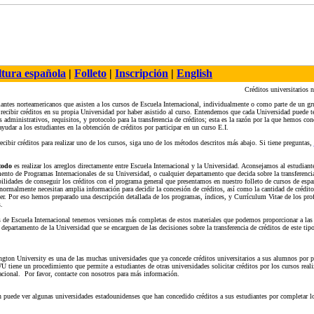
tura española
|
Folleto
|
Inscripción
|
English
Créditos universitarios 
ntes norteamericanos que asisten a los cursos de Escuela Internacional, individualmente o como parte de un gr
 recibir créditos en su propia Universidad por haber asistido al curso. Entendemos que cada Universidad puede te
 administrativos, requisitos, y protocolo para la transferencia de créditos; esta es la razón por la que hemos con
yudar a los estudiantes en la obtención de créditos por participar en un curso E.I.
 recibir créditos para realizar uno de los cursos, siga uno de los métodos descritos más abajo. Si tiene preguntas,
todo
es realizar los arreglos directamente entre Escuela Internacional y la Universidad. Aconsejamos al estudiant
ento de Programas Internacionales de su Universidad, o cualquier departamento que decida sobre la transferencia
bilidades de conseguir los créditos con el programa general que presentamos en nuestro folleto de cursos de espa
normalmente necesitan amplia información para decidir la concesión de créditos, así como la cantidad de crédito
r. Por eso hemos preparado una descripción detallada de los programas, índices, y Currículum Vitae de los prof
.
s de Escuela Internacional tenemos versiones más completas de estos materiales que podemos proporcionar a las
 departamento de la Universidad que se encarguen de las decisiones sobre la transferencia de créditos de este tip
gton University es una de las muchas universidades que ya concede créditos universitarios a sus alumnos por pa
 tiene un procedimiento que permite a estudiantes de otras universidades solicitar créditos por los cursos real
acional. Por favor, contacte con nosotros para más información.
 puede ver algunas universidades estadounidenses que han concedido créditos a sus estudiantes por completar l