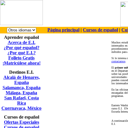
Página principal
|
Cursos de español
|
Cul
Aprender español
Acerca de E.I.
Muchos estudia
interesados en
¿Por qué español?
procedimientos
¿Por qué E.I.?
métodos para a
Folleto Gratis
Si le interesa
contactarnos
.
¡Matricúlese ahora!
El
primer mé
en el Departam
Destinos E.I.
sobre las posi
Alcalá de Henares,
universidades 
pueden concede
España
los interesados
Salamanca, España
En las oficina
Málaga, España
encargadas del
programas.
San Rafael, Costa
Rica
Eastern Washin
Cuernavaca, México
curso E.I. EWU
Escuela Intern
Cursos de español
A continuación
Ofertas Especiales
E.I.
Cursos de español