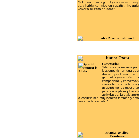
Mi familia es muy gentil y está siempre dis
para hablar conmigo en español. ¡No quie
volver a mi casa en Italia!
"
Italia, 20 años,
Estudiante
Justine Czora
Comentario:
"Me gusta la escuela por
lecciones tienen una bu
división: por la mañana
gramática y después del 
composición y conversaci
clases terminan a la una 
después tienes mucho ti
para ir a la playa y hacer 
actividades. Los alojamie
la escuela son muy bonitos también y est
cerca de la escuela."
Francia, 20 años,
Estudiante