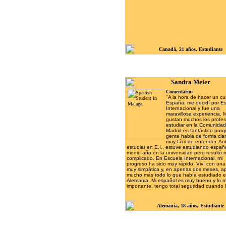
Canadá, 21 años, Estudiante
Sandra Meier
Comentario:
"A la hora de hacer un cu
España, me decidí por E
Internacional y fue una
maravillosa experiencia. 
gustan muchos los profes
estudiar en la Comunida
Madrid es fantástico porq
gente habla de forma clar
muy fácil de entender. An
estudiar en E.I., estuve estudiando españ
medio año en la universidad pero resultó 
complicado. En Escuela Internacional, mi
progreso ha sido muy rápido. Viví con una 
muy simpática y, en apenas dos meses, a
mucho más todo lo que había estudiado 
Alemania. Mi español es muy bueno y lo 
importante, tengo total seguridad cuando 
Alemania, 18 años,
Estudiante