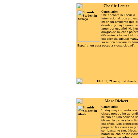
Charlie Lenier
Comentario:
"
Me encanta la Escuela
Internacional. Los profes
crean un ambiente que e
divertido y muy bueno pa
aprender español. He he
amigos de muchos paíse
diferentes y he recibido 
experiencia cultural marav
Yo nunca olvidaré mi tie
España, en esta escuela y esta ciudad
".
EE.UU., 21 años, Estudiante
Marc Rickert
Comentario:
"Estoy muy contento con 
clases porque he aprend
mucho en una semana so
idioma, la gente y la cultu
española. Los profesores
preparan las clases muy 
son bastante simpáticos
hablar mucho en las clas
muchas actividades y