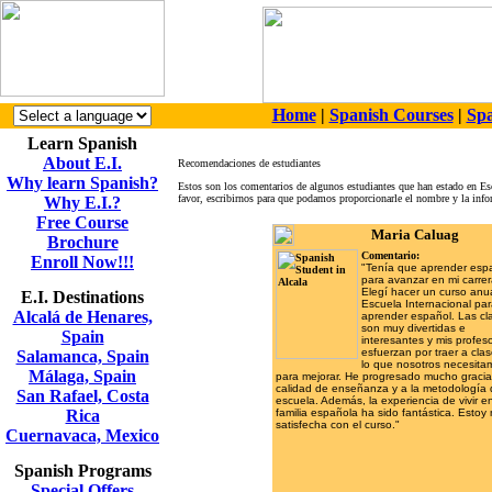
Home
|
Spanish Courses
|
Spa
Learn Spanish
About E.I.
Recomendaciones de estudiantes
Why learn Spanish?
Estos son los comentarios de algunos estudiantes que han estado en Esc
favor, escribirnos para que podamos proporcionarle el nombre y la inf
Why E.I.?
Free Course
Maria Caluag
Brochure
Comentario:
Enroll Now!!!
"Tenía que aprender esp
para avanzar en mi carrer
Elegí hacer un curso anu
E.I. Destinations
Escuela Internacional pa
Alcalá de Henares,
aprender español. Las cl
son muy divertidas e
Spain
interesantes y mis profes
esfuerzan por traer a cla
Salamanca, Spain
lo que nosotros necesita
Málaga, Spain
para mejorar. He progresado mucho gracia
calidad de enseñanza y a la metodología 
San Rafael, Costa
escuela. Además, la experiencia de vivir e
Rica
familia española ha sido fantástica. Estoy
satisfecha con el curso."
Cuernavaca, Mexico
Spanish Programs
Special Offers