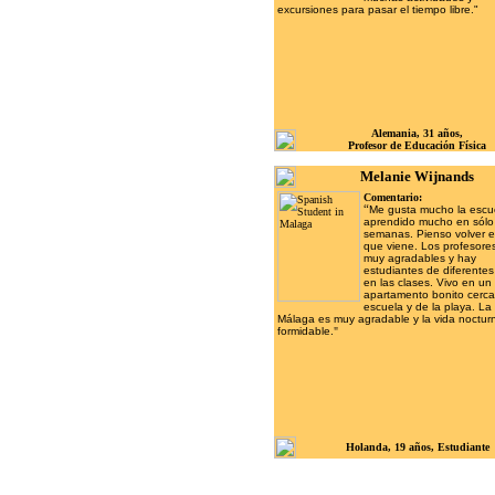
excursiones para pasar el tiempo libre."
Alemania, 31 años,
Profesor de Educación Física
Melanie Wijnands
Comentario:
“
Me gusta mucho la escu
aprendido mucho en sólo
semanas. Pienso volver e
que viene. Los profesore
muy agradables y hay
estudiantes de diferentes
en las clases. Vivo en un
apartamento bonito cerca
escuela y de la playa. La
Málaga es muy agradable y la vida noctur
formidable.
"
Holanda, 19 años, Estudiante