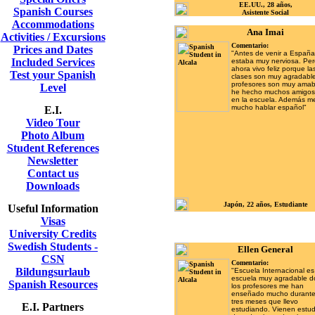
EE.UU., 28 años,
Spanish Courses
Asistente Social
Accommodations
Ana Imai
Activities / Excursions
Comentario:
Prices and Dates
"Antes de venir a España
Included Services
estaba muy nerviosa. Pe
ahora vivo feliz porque la
Test your Spanish
clases son muy agradable
profesores son muy amab
Level
he hecho muchos amigos
en la escuela. Además m
mucho hablar español"
E.I.
Video Tour
Photo Album
Student References
Newsletter
Contact us
Downloads
Japón, 22 años, Estudiante
Useful Information
Visas
University Credits
Swedish Students -
Ellen General
CSN
Comentario:
Bildungsurlaub
"Escuela Internacional e
escuela muy agradable 
Spanish Resources
los profesores me han
enseñado mucho durante
tres meses que llevo
E.I. Partners
estudiando. Vienen estud