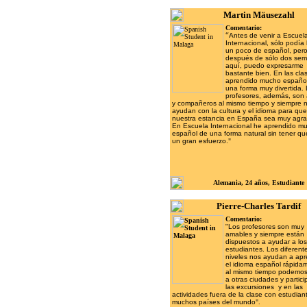
Martin Mäusezahl
Comentario:
“
Antes de venir a Escuel
Internacional, sólo podía
un poco de español, per
después de sólo dos se
aquí, puedo expresarme
bastante bien. En las cla
aprendido mucho españo
una forma muy divertida.
profesores, además, son
y compañeros al mismo tiempo y siempre 
ayudan con la cultura y el idioma para que
nuestra estancia en España sea muy agra
En Escuela Internacional he aprendido m
español de una forma natural sin tener qu
un gran esfuerzo.
"
Alemania, 24 años, Estudiante
Pierre-Charles Tardif
Comentario:
"
Los profesores son muy
amables y siempre están
dispuestos a ayudar a los
estudiantes. Los diferent
niveles nos ayudan a ap
el idioma español rápida
al mismo tiempo podemos 
a otras ciudades y partici
las excursiones y en las
actividades fuera de la clase con estudian
muchos países del mundo
".