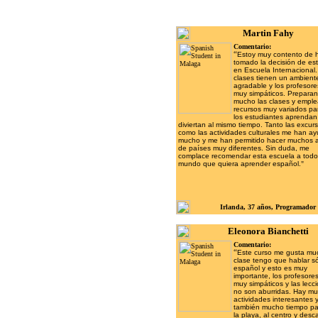
Martin Fahy
Comentario:
“
Estoy muy contento de 
tomado la decisión de est
en Escuela Internacional.
clases tienen un ambien
agradable y los profesor
muy simpáticos. Preparan
mucho las clases y empl
recursos muy variados pa
los estudiantes aprendan
diviertan al mismo tiempo. Tanto las excur
como las actividades culturales me han a
mucho y me han permitido hacer muchos 
de países muy diferentes. Sin duda, me
complace recomendar esta escuela a todo
mundo que quiera aprender español.
"
Irlanda
, 37 años, Programador
Eleonora Bianchetti
Comentario:
“
Este curso me gusta mu
clase tengo que hablar s
español y esto es muy
importante, los profesore
muy simpáticos y las lecc
no son aburridas. Hay m
actividades interesantes 
también mucho tiempo par
la playa, al centro y desc