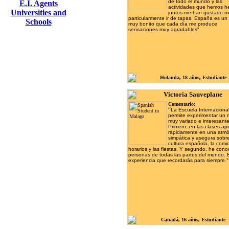
de todo el mundo y las
E.I. Agents
actividades que hemos h
Universities and
juntos me han gustado m
particularmente ir de tapas. España es un
Schools
muy bonito que cada día me produce
sensaciones muy agradables"
Holanda, 18 años, Estudiante
Victoria Sauveplane
Comentario:
“
La Escuela Internaciona
permite experimentar un
muy variado e interesante
Primero, en las clases a
rápidamente en una atmó
simpática y asegura sobre
cultura española, la comid
horarios y las fiestas. Y segundo, he cono
personas de todas las partes del mundo. 
experiencia que recordarás para siempre.
"
Canadá, 16 años, Estudiante