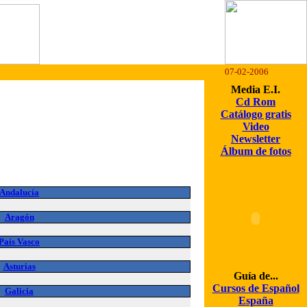
07-02-2006
Media E.I.
Cd Rom
Catálogo gratis
Video
Newsletter
Álbum de fotos
Andalucía
Aragón
País Vasco
Asturias
Guía de...
Cursos de Español
Galicia
España