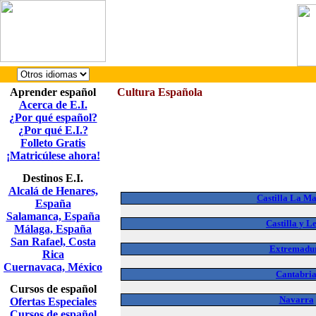
Aprender español
Cultura Española
Acerca de E.I.
¿Por qué español?
¿Por qué E.I.?
Folleto Gratis
¡Matricúlese ahora!
Destinos E.I.
Alcalá de Henares,
Castilla La M
España
Salamanca, España
Castilla y L
Málaga, España
San Rafael, Costa
Extremadu
Rica
Cuernavaca, México
Cantabri
Cursos de español
Navarra
Ofertas Especiales
Cursos de español