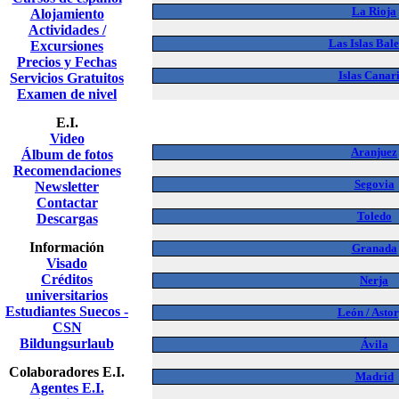
La Rioja
Alojamiento
Actividades /
Las Islas Bal
Excursiones
Precios y Fechas
Islas Canar
Servicios Gratuitos
Examen de nivel
E.I.
Video
Aranjuez
Álbum de fotos
Recomendaciones
Segovia
Newsletter
Contactar
Toledo
Descargas
Información
Granada
Visado
Créditos
Nerja
universitarios
Estudiantes Suecos -
León / Asto
CSN
Bildungsurlaub
Ávila
Colaboradores E.I.
Madrid
Agentes E.I.