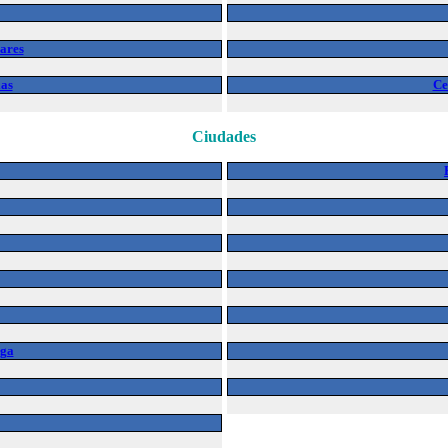
eares
ias
Ce
Ciudades
rga