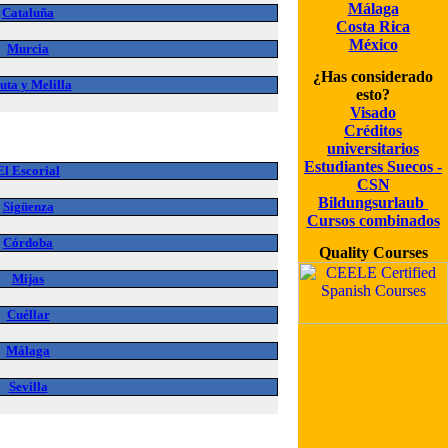
Málaga
Cataluña
Costa Rica
México
Murcia
¿Has considerado
uta y Melilla
esto?
Visado
Créditos
universitarios
Estudiantes Suecos -
El Escorial
CSN
Bildungsurlaub
Sigüenza
Cursos combinados
Córdoba
Quality Courses
Mijas
Cuéllar
Málaga
Sevilla