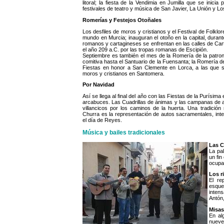
litoral; la fiesta de la Vendimia en Jumilla que se inic
festivales de teatro y música de San Javier, La Unión y Lo
Romerías y Festejos Otoñales
Los desfiles de moros y cristianos y el Festival de Folklo
mundo en Murcia; inauguran el otoño en la capital, durant
romanos y cartagineses se enfrentan en las calles de Ca
el año 209 a.C. por las tropas romanas de Escipión.
Septiembre es también el mes de la Romería de la patron
comitiva hasta el Santuario de la Fuensanta; la Romería d
Fiestas en honor a San Clemente en Lorca, a las que s
moros y cristianos en Santomera.
Por Navidad
Así se llega al final del año con las Fiestas de la Purísima
arcabuces. Las Cuadrillas de ánimas y las campanas de au
villancicos por los caminos de la huerta. Una tradició
Churra es la representación de autos sacramentales, inte
el día de Reyes.
Música y bailes tradicionales
Las C
La pal
un fin
ocupa
Los r
El re
esque
inten
Antón,
Misas
En al
nueve 