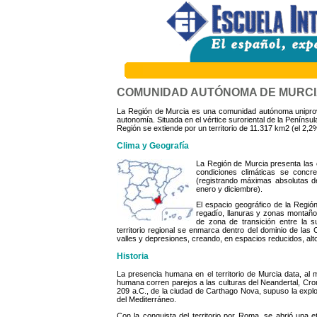
COMUNIDAD AUTÓNOMA DE MURC
La Región de Murcia es una comunidad autónoma uniprovi
autonomía. Situada en el vértice suroriental de la Penínsu
Región se extiende por un territorio de 11.317 km2 (el 2,2%
Clima y Geografía
La Región de Murcia presenta las c
condiciones climáticas se conc
(registrando máximas absolutas d
enero y diciembre).
El espacio geográfico de la Región
regadío, llanuras y zonas montañosa
de zona de transición entre la s
territorio regional se enmarca dentro del dominio de las
valles y depresiones, creando, en espacios reducidos, alto
Historia
La presencia humana en el territorio de Murcia data, al
humana corren parejos a las culturas del Neandertal, Crom
209 a.C., de la ciudad de Carthago Nova, supuso la explot
del Mediterráneo.
Con la conquista del territorio por Roma, se abrió una 