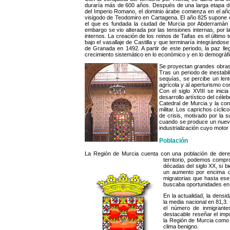
duraría más de 600 años. Después de una larga etapa de 
del Imperio Romano, el dominio árabe comienza en el año
visigodo de Teodomiro en Cartagena. El año 825 supone 
el que es fundada la ciudad de Murcia por Abderramán 
embargo se vio alterada por las tensiones internas, por la
internos. La creación de los reinos de Taifas es el último 
bajo el vasallaje de Castilla y que terminaría integrándose
de Granada en 1492. A partir de este periodo, la paz lle
crecimiento sistemático en lo económico y en lo demográfi
Se proyectan grandes obras,
Tras un periodo de inestabi
sequías, se percibe un lent
agrícola y al aperturismo co
Con el siglo XVIII se inic
desarrollo artístico del cél
Catedral de Murcia y la con
militar. Los caprichos cíclic
de crisis, motivado por la 
cuando se produce un nuevo
industrialización cuyo motor
Población
La Región de Murcia cuenta con una población de derec
territorio, podemos compr
décadas del siglo XX, si b
un aumento por encima de
migratorias que hasta ese
buscaba oportunidades en o
En la actualidad, la densi
la media nacional en 81,3
el número de inmigrante
destacable reseñar el imp
la Región de Murcia como u
clima benigno.