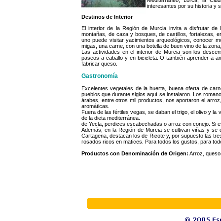
interesantes por su historia y s
Destinos de Interior
El interior de la Región de Murcia invita a disfrutar 
montañas, de caza y bosques, de castillos, fortalezas, e
uno puede visitar yacimientos arqueológicos, conocer m
migas, una carne, con una botella de buen vino de la zon
Las actividades en el interior de Murcia son los descen
paseos a caballo y en bicicleta. O también aprender a am
fabricar queso.
Gastronomía
Excelentes vegetales de la huerta, buena oferta de carn
pueblos que durante siglos aquí se instalaron. Los roma
árabes, entre otros mil productos, nos aportaron el arroz
aromáticas.
Fuera de las fértiles vegas, se daban el trigo, el olivo y l
de la dieta mediterránea.
de Yecla, perdices escabechadas o arroz con conejo. Si es
Además, en la Región de Murcia se cultivan viñas y se
Cartagena, destacan los de Ricote y, por supuesto las tre
rosados ricos en matices. Para todos los gustos, para tod
Productos con Denominación de Origen:
Arroz, quesos