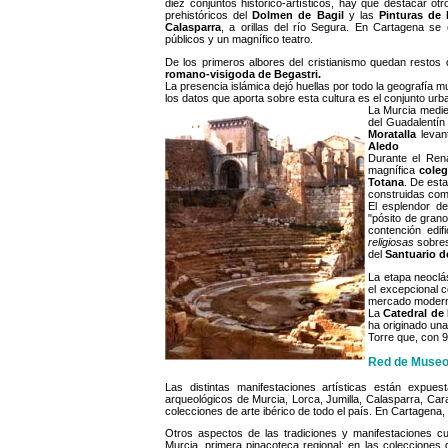
diez conjuntos histórico-artísticos, hay que destacar o
prehistóricos del
Dolmen de Bagil
y las
Pinturas de
Calasparra
, a orillas del río Segura. En Cartagena se
públicos y un magnífico teatro.
De los primeros albores del cristianismo quedan restos
romano-visigoda de Begastri.
La presencia islámica dejó huellas por todo la geografía m
los datos que aporta sobre esta cultura es el conjunto ur
La Murcia medie
del Guadalentín
Moratalla
levan
Aledo
Durante el Rena
magnífica
coleg
Totana
. De est
construidas como
El esplendor d
"pósito de gran
contención edif
religiosas
sobres
del
Santuario d
La etapa neoclá
el excepcional c
mercado moderni
La
Catedral de
ha originado una
Torre que, con 9
Red de Muse
Las distintas manifestaciones artísticas están expue
arqueológicos de Murcia, Lorca, Jumilla, Calasparra, Car
colecciones de arte ibérico de todo el país. En Cartagena
Otros aspectos de las tradiciones y manifestaciones c
Murcia, primera pinacoteca regional; en las colecciones 