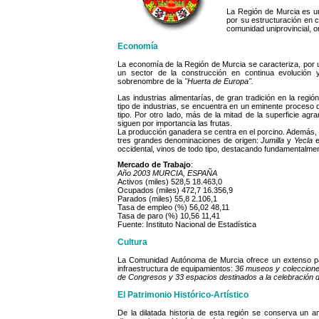
La Región de Murcia es un
por su estructuración en 
comunidad uniprovincial, or
Economía
La economía de la Región de Murcia se caracteriza, por un
un sector de la construcción en continua evolución 
sobrenombre de la
"Huerta de Europa".
Las industrias alimentarías, de gran tradición en la regi
tipo de industrias, se encuentra en un eminente proceso
tipo. Por otro lado, más de la mitad de la superficie agr
siguen por importancia las frutas.
La producción ganadera se centra en el porcino. Además, 
tres grandes denominaciones de origen:
Jumilla
y
Yecla
e
occidental, vinos de todo tipo, destacando fundamentalme
Mercado de Trabajo
:
Año 2003 MURCIA, ESPAÑA
Activos (miles) 528,5 18.463,0
Ocupados (miles) 472,7 16.356,9
Parados (miles) 55,8 2.106,1
Tasa de empleo (%) 56,02 48,11
Tasa de paro (%) 10,56 11,41
Fuente: Instituto Nacional de Estadística
Cultura
La Comunidad Autónoma de Murcia ofrece un extenso pa
infraestructura de equipamientos:
36 museos y colecciones
de Congresos y 33 espacios destinados a la celebración 
El Patrimonio Histórico-Artístico
De la dilatada historia de esta región se conserva un am