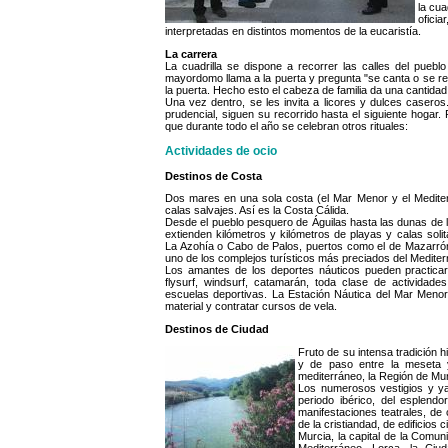
la cua
oficia
interpretadas en distintos momentos de la eucaristía.
La carrera
La cuadrilla se dispone a recorrer las calles del pue
mayordomo llama a la puerta y pregunta "se canta o se rez
la puerta. Hecho esto el cabeza de familia da una cantidad de
Una vez dentro, se les invita a licores y dulces caseros.
prudencial, siguen su recorrido hasta el siguiente hogar. 
que durante todo el año se celebran otros rituales:
Actividades de ocio
Destinos de Costa
Dos mares en una sola costa (el Mar Menor y el Mediter
calas salvajes. Así es la Costa Cálida.
Desde el pueblo pesquero de Águilas hasta las dunas de l
extienden kilómetros y kilómetros de playas y calas sol
La Azohía o Cabo de Palos, puertos como el de Mazarrón
uno de los complejos turísticos más preciados del Medite
Los amantes de los deportes náuticos pueden practicar 
flysurf, windsurf, catamarán, toda clase de actividad
escuelas deportivas. La Estación Náutica del Mar Menor 
material y contratar cursos de vela.
Destinos de Ciudad
Fruto de su intensa tradición h
y de paso entre la meseta y
mediterráneo, la Región de Mur
Los numerosos vestigios y ya
periodo ibérico, del esplend
manifestaciones teatrales, de 
de la cristiandad, de edificios ci
Murcia, la capital de la Comun
Mediterráneo, Lorca, la Ci