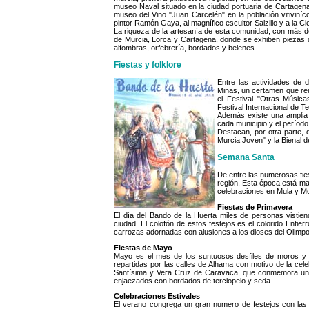
museo Naval situado en la ciudad portuaria de Cartagena; 
museo del Vino "Juan Carcelén" en la población vitiviní
pintor Ramón Gaya, al magnífico escultor Salzillo y a la Ci
La riqueza de la artesanía de esta comunidad, con más de
de Murcia, Lorca y Cartagena, donde se exhiben piezas de
alfombras, orfebrería, bordados y belenes.
Fiestas y folklore
Entre las actividades de d
Minas, un certamen que reú
el Festival "Otras Música
Festival Internacional de T
Además existe una amplia 
cada municipio y el período 
Destacan, por otra parte, 
Murcia Joven" y la Bienal d
Semana Santa
De entre las numerosas fie
región. Esta época está m
celebraciones en Mula y Mo
Fiestas de Primavera
El día del Bando de la Huerta miles de personas vistien
ciudad. El colofón de estos festejos es el colorido Entie
carrozas adornadas con alusiones a los dioses del Olimpo
Fiestas de Mayo
Mayo es el mes de los suntuosos desfiles de moros y c
repartidas por las calles de Alhama con motivo de la cele
Santísima y Vera Cruz de Caravaca, que conmemora un he
enjaezados con bordados de terciopelo y seda.
Celebraciones Estivales
El verano congrega un gran numero de festejos con las 