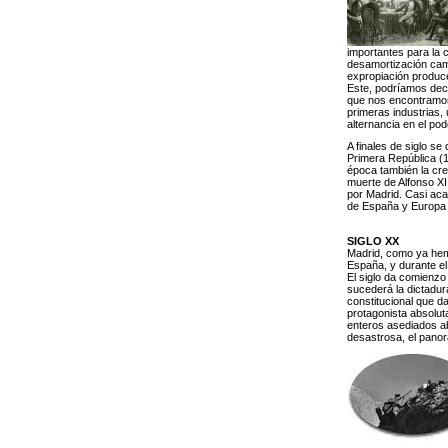
importantes para la c
desamortización camb
expropiación produce
Este, podríamos decir
que nos encontramos u
primeras industrias, 
alternancia en el po
A finales de siglo s
Primera República (1
época también la cre
muerte de Alfonso XI
por Madrid. Casi acab
de España y Europa p
SIGLO XX
Madrid, como ya hemo
España, y durante el
El siglo da comienzo 
sucederá la dictadur
constitucional que da
protagonista absolut
enteros asediados ab
desastrosa, el pano