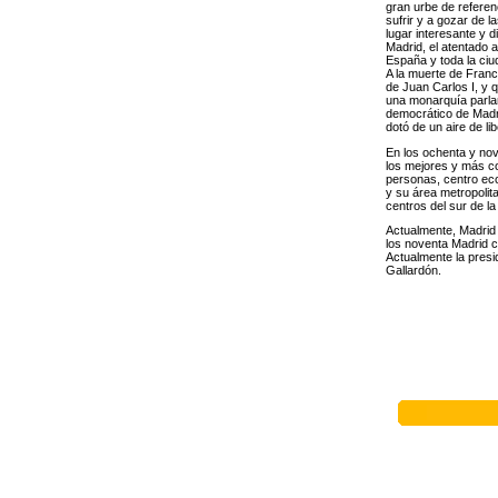
gran urbe de referen
sufrir y a gozar de 
lugar interesante y d
Madrid, el atentado 
España y toda la ciu
A la muerte de Franc
de Juan Carlos I, y 
una monarquía parlam
democrático de Madri
dotó de un aire de l
En los ochenta y nov
los mejores y más co
personas, centro eco
y su área metropolit
centros del sur de l
Actualmente, Madrid 
los noventa Madrid c
Actualmente la presi
Gallardón.