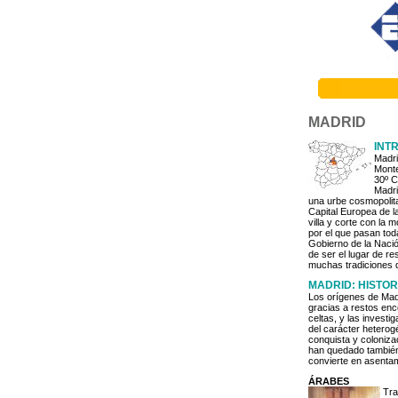
MADRID
INT
Madri
Monte
30º C
Madri
una urbe cosmopolit
Capital Europea de la
villa y corte con la
por el que pasan toda
Gobierno de la Nación
de ser el lugar de r
muchas tradiciones d
MADRID: HISTOR
Los orígenes de Madr
gracias a restos enc
celtas, y las invest
del carácter heterog
conquista y coloniza
han quedado también
convierte en asentam
ÁRABES
Tra