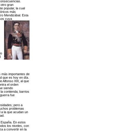
 consecuencias.
 otro gran
e popular, la cual
tóricos más
stro Mendizábal. Esta
osos cuya
do
l
es más importantes de
ad que es hoy en día.
e Alfonso XIII, al que
ntra el orden
gue siendo
la contienda; barrios
 guerra fue
esidades; pero a
 muchos problemas
l a la que acudan un
ad.
e España. En estos
odos los niveles, con
a a convertir en la