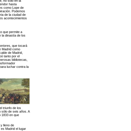
e, no sólo en la
lendor hasta
ntes como Lope de
spiración. Podemos
ia de la ciudad de
les acontecimientos
to que permite a
 la dinastía de los
teriores, que tocará
 de Madrid como
lcalde de Madrid,
ó tanto por el
merosas bibliotecas,
ansformador
para luchar contra la
 triunfo de los
n sólo de seis años. A
ño 1833 en que
y lleno de
 es Madrid el lugar