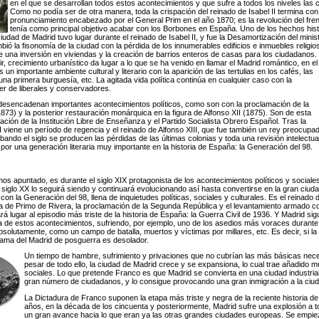
en el que se desarrollan todos estos acontecimientos y que sufre a todos los niveles las
Como no podía ser de otra manera, toda la crispación del reinado de Isabel II termina con
pronunciamiento encabezado por el General Prim en el año 1870; es la revolución del frent
tenía como principal objetivo acabar con los Borbones en España. Uno de los hechos his
iudad de Madrid tuvo lugar durante el reinado de Isabel II, y fue la Desamortización del mini
ió la fisonomía de la ciudad con la pérdida de los innumerables edificios e inmuebles religi
 una inversión en viviendas y la
creación de barrios enteros de casas para los ciudadanos.
, crecimiento urbanístico da lugar a lo que se ha venido en llamar el Madrid romántico, en el
n importante ambiente cultural y literario con la aparición de las tertulias en los cafés, las
una primera burguesía, etc. La agitada vida política continúa en cualquier caso con la
der de liberales y conservadores.
e desencadenan importantes acontecimientos políticos, como son con la proclamación de la
873) y la posterior restauración monárquica en la figura de Alfonso XII (1875). Son de esta
ación de la Institución Libre de Enseñanza y el Partido Socialista Obrero Español. Tras la
I viene un período de regencia y el reinado de Alfonso XIII, que fue también un rey preocupa
ando el siglo se producen las pérdidas de las últimas colonias y toda una revisión intelectua
or una generación literaria muy importante en la historia de España: la Generación del 98.
s apuntado, es durante el siglo XIX protagonista de los acontecimientos políticos y social
 siglo XX lo seguirá siendo y continuará evolucionando así hasta convertirse en la gran ciud
con la Generación del 98, llena de inquietudes políticas, sociales y culturales. Es el reinado d
a de Primo de Rivera, la proclamación de la Segunda República y el levantamiento armado co
rá lugar al episodio más triste de la historia de España: la Guerra Civil de 1936. Y Madrid si
a de estos acontecimientos, sufriendo, por ejemplo, uno de los asedios más voraces durante 
solutamente, como un campo de batalla, muertos y víctimas por millares, etc. Es decir, si la
rama del Madrid de posguerra es desolador.
Un tiempo de hambre, sufrimiento y privaciones que no cubrían las más básicas nec
pesar de todo ello, la ciudad de Madrid crece y se expansiona, lo cual trae añadido
sociales. Lo que pretende Franco es que Madrid se convierta en una ciudad industria
gran número de ciudadanos, y lo consigue provocando una gran inmigración a la ciud
La Dictadura de Franco suponen la etapa más triste y negra de la reciente historia d
años, en la década de los cincuenta y posteriormente, Madrid sufre una explosión a t
un gran avance hacia lo que eran ya las otras grandes ciudades europeas. Se empiez