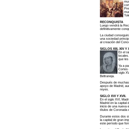
mus
con
Pre
mur
Tol
RECONQUISTA
Luego vendrá la Reco
definitivamente conqu
La ciudad conseguirá 
una sociedad princip
al creación del Conc
SIGLOS XIII, XIV Y 
En el s
locales
que les
Ya a pa
Cortes 
siglo X
Beltraneja.
Después de muchas lu
apoyo de Madrid, aun
reyes.
SIGLO XVI Y XVII.
En el siglo XVI, Madr
Madrid en la capital 
inicio de una nueva e
títulos de Coronada 
Durante estos dos si
la capital de gran im
este período que for