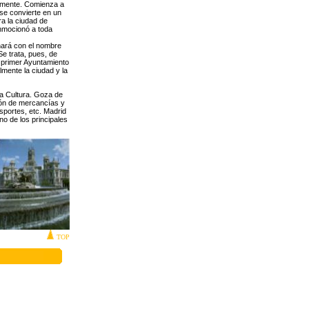
icamente. Comienza a
 se convierte en un
ra la ciudad de
onmocionó a toda
nará con el nombre
e trata, pues, de
l primer Ayuntamiento
mente la ciudad y la
la Cultura. Goza de
ción de mercancías y
sportes, etc. Madrid
o de los principales
TOP