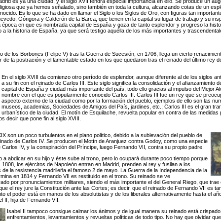
adrid es ya una ciudad, y el siglo XVII tendrá especial importancia en ello. Se produce un aug
 religiosa que ya hemos señalado, sino también en toda la cultura, alcanzando cotas de un esp
ocido. Es lo que se ha dado en llamar el Siglo o los Siglos de Oro, con figuras tan importa
vedo, Góngora y Calderón de la Barca, que tienen en la capital su lugar de trabajo y su in
 época en que es nombrada capital de España y goza de tanto esplendor y progreso la histor
o a la historia de España, ya que será testigo aquélla de los más importantes y trascendenta
no de los Borbones (Felipe V) tras la Guerra de Sucesión, en 1706, llega un cierto renacimien
 de la postración y el lamentable estado en los que quedaron tras el reinado del último rey de
En el siglo XVIII da comienzo otro período de esplendor, aunque diferente al de los siglos an
a su fin con el reinado de Carlos III. Este siglo significa la consolidación y el afianzamiento
capital de España y ciudad más importante del país, todo ello gracias al impulso del Mejor A
nombre con el que es popularmente conocido Carlos III. Carlos III fue un rey que se preocup
aspecto externo de la ciudad como por la formación del pueblo, ejemplos de ello son las nu
museos, academias, Sociedades de Amigos del País, jardines, etc.; Carlos III es el gran tr
urbanístico de la ciudad. El motín de Esquilache, revuelta popular en contra de las medidas 
 decir que pone fin al siglo XVIII.
 XIX son un poco turbulentos en el plano político, debido a la sublevación del pueblo de
 reinado de Carlos IV. Se producen el Motín de Aranjuez contra Godoy, como una especie
 Carlos IV, y la conspiración del Príncipe, luego Fernando VII, contra su propio padre.
o a abdicar en su hijo y éste sube al trono, pero lo ocupará durante poco tiempo porque
1808, los ejércitos de Napoleón entran en Madrid, prenden al rey y fusilan a los
as de la resistencia madrileña el famoso 2 de mayo. La Guerra de la Independencia de la
rmina en 1814 y Fernando VII es restituido en el trono. Su reinado se ve
ado por pronunciamientos militares, siendo el más importante el del General Riego, que trae el
que el rey jure la Constitución ante las Cortes; es decir, que el reinado de Fernando VII es ta
to el poder está en manos de los absolutistas y de los liberales alternativamente hasta el a
l II, hija de Fernando VII.
Isabel II tampoco consigue calmar los ánimos y de igual manera su reinado está crispado 
enfrentamientos, levantamientos y revueltas políticas de todo tipo. No hay que olvidar que