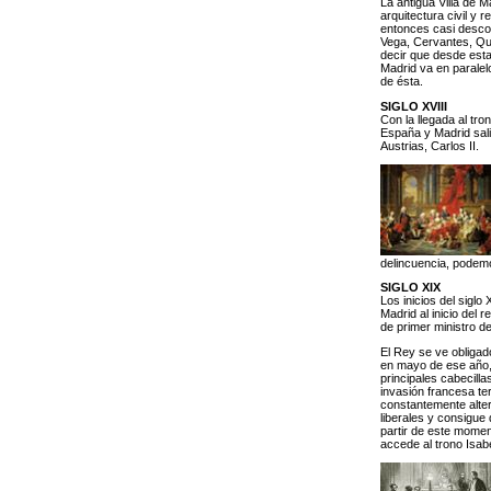
La antigua Villa de M
arquitectura civil y
entonces casi descon
Vega, Cervantes, Que
decir que desde esta
Madrid va en paralel
de ésta.
SIGLO XVIII
Con la llegada al tro
España y Madrid salir
Austrias, Carlos II.
delincuencia, podemos
SIGLO XIX
Los inicios del siglo
Madrid al inicio del
de primer ministro de
El Rey se ve obligad
en mayo de ese año, 
principales cabecill
invasión francesa te
constantemente alter
liberales y consigue 
partir de este momen
accede al trono Isabe