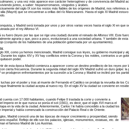
ulmanes; y una vez más aparece ese carácter heterogéneo y de convivencia del Madrid act
viviendo juntos, a saber: hispanorromanos, visigodos y árabes.
cisamente del siglo IX son los restos más fiables de los orígenes de Madrid, nos referimos a
alla (Mayrit) que se encuentran a orillas del río Manzanares. Hasta el siglo XI Madrid estuv
edo.
nquista, y Madrid será tomada por unos y por otros varias veces hasta el siglo XI en que s
istada por el rey Alfonso VI.
su fuero (leyes por las que se rige una ciudad) durante el reinado de Alfonso VIII. Este fuer
almente agraria y que, poco a poco, evolucionará a una sociedad urbana. Y también de esta
ejo (conjunto de los habitantes de una población gobernada por un ayuntamiento).
XV.
iglo XIII, como ya hemos mencionado, Madrid consigue sus leyes, su gobierno municipal y alg
. Durante los siglos XIV y XV hay conflictos entre la Corona y los nobles, contrarios a un gob
 quitasen poder.
rtir de esta época Madrid comienza a aparecer como un destino predilecto de los reyes por l
con cierta frecuencia. Durante la segunda mitad del siglo XIV Madrid sufrió un duro golpe: la 
V se produjeron enfrentamientos por la sucesión a la Corona y Madrid se inclinó por los parti
chas por el poder y tras al muerte de Fernando el Católico se produjo la revuelta de los C
que finalmente la ciudad acepta al nuevo rey. En el siglo XV la ciudad se convierte en residen
id cuenta con 17.000 habitantes, cuando Felipe II traslada la corte y convierte a
del Imperio en le que nunca se ponía el sol (1561), es decir, que el siglo XVI marca el
tapa en la vida de la ciudad. Anteriormente, Carlos I le había concedido a la ciudad los
e Imperial y había comenzado la construcción del Palacio Real o de Oriente.
glos, Madrid conoció una de las épocas de mayor crecimiento y prosperidad, siendo
perio español. Reflejo de ello son los palacios, iglesias, monumentos, estatuas, etc. de
man el famoso Madrid de Los Austrias.