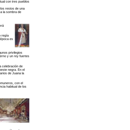
ual con tres pueblos
 los restos de una
o a la sombra de
erá
o regía
 época es
unos privilegios
ierno y un rey fuertes
a celebración de
peste negra. En el
darios de Juana la
omuneros, con el
cia habitual de los