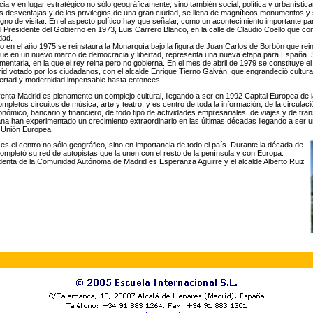
cia y en lugar estratégico no sólo geográficamente, sino también social, política y urbaníst
las desventajas y de los privilegios de una gran ciudad, se llena de magníficos monumentos y
igno de visitar. En el aspecto político hay que señalar, como un acontecimiento importante pa
al Presidente del Gobierno en 1973, Luis Carrero Blanco, en la calle de Claudio Coello que c
dad.
o en el año 1975 se reinstaura la Monarquía bajo la figura de Juan Carlos de Borbón que rei
que en un nuevo marco de democracia y libertad, representa una nueva etapa para España. S
entaria, en la que el rey reina pero no gobierna. En el mes de abril de 1979 se constituye e
d votado por los ciudadanos, con el alcalde Enrique Tierno Galván, que engrandeció cultural
ibertad y modernidad impensable hasta entonces.
enta Madrid es plenamente un complejo cultural, llegando a ser en 1992 Capital Europea de 
mpletos circuitos de música, arte y teatro, y es centro de toda la información, de la circula
nómico, bancario y financiero, de todo tipo de actividades empresariales, de viajes y de tran
ana han experimentado un crecimiento extraordinario en las últimas décadas llegando a ser un
a Unión Europea.
es el centro no sólo geográfico, sino en importancia de todo el país. Durante la década de
ompletó su red de autopistas que la unen con el resto de la península y con Europa.
denta de la Comunidad Autónoma de Madrid es Esperanza Aguirre y el alcalde Alberto Ruiz