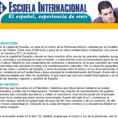
RODUCCIÓN
d, la capital de España, se sitúa en el centro de la Península Ibérica, rodeada por la Cordiller
s de Toledo. Tiene unos 8.000 km2 y goza de un clima mediterráneo continental, con una t
 en verano y 5º C en invierno.
d es la capital de España y desde no hace muchos años una de las grandes ciudades europe
a, conocida y reconocida en todo el mundo, y como premio a ese reconocimiento gozó de s
 Cultura. Madrid es una ciudad llena de contrastes y pintoresca, en la que coinciden las trad
 modernidad más absoluta en todas sus manifestaciones culturales. Por su situación geográfica
s las rutas y caminos de España, y sirve de puente entre el norte y el sur de la península; e
, residencia de la Familia Real y base principal de la Administración del Estado. A todo ello
esidencia elegido por miles de españoles, lo que hace que sea una ciudad heterogénea y en la
e las distintas regiones y pueblos de España.
IA ANTIGUA
id hay que buscarlos en el Paleolítico. Sabemos que tribus iberas habitaron la ciudad
ontrados a orillas del río Manzanares. También hay noticias de asentamientos de pueblos
igaciones han concluido que iberos y celtas se mezclaron; este hecho puede ser el principio
éneo de la ciudad que antes hemos mencionado. A partir del siglo III a.C. comienzan la
ción romana, siendo la ciudad lugar de paso de las vías romanas y de su comercio; de ello
 restos arqueológicos. Después de la caída del imperio romano y su decadencia Madrid se
iento visigodo.
s la invasión árabe en el año 711, Madrid, al igual que el centro y sur de la península, cae en