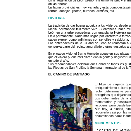
En la vegetación de León predomina el monte bajo y el ma
en las riberas.
La fauna provincial es muy variada y esta compuesta princ
liebres, conejos, jinetas, hurones, armiños, etc.
HISTORIA
La tradición de dar buena acogida a los viajeros, desde 
Media, permanece felizmente viva. Si entonces, hace mil
León en una urbe acogedora, con una planta Hotelera pue
Ocio permanente. Nada más llegar, por carretera o ferrocar
saben ejercer como anfitriones con sencillez y sabiduría.
Los antecedentes de la Ciudad de León se remontan a l
conserva parte del recinto amurallado y otros vestigios art
En el casco viejo, el Barrio Húmedo acoge en sus plazas 
que el viajero puede mezclarse con la gente y degustar un
en todo el año.
Sus recomendables celebraciones abarcan todos los gustos;
las Fiestas de San Froilán, la Semana Internacional de la
EL CAMINO DE SANTIAGO
El Flujo de viajeros q
enriquecimiento cultural 
factor determinante par
peregrinos que dejaron s
Los gobernantes de la 
monasterios y hospitale
jacobeos, pero desde lueg
Aún hoy, la ciudad, hit
recorrerlo casi por las 
encaminados hacia la tum
MONUMENTOS
LA CAPITAL DEL ANTIGUO