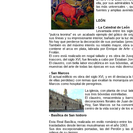
ella, por sus admirables 
las más universales -, q
fuentes y amplias avenid
LEÓN
- La Catedral de León
Levantada entre los siglo
"pulcra leonina" es un acabado ejemplo del gótico de or
sus líneas y su impresionante interior, bañado por la luz d
No hay que perderse la decoración de sus portadas (presid
También es del máximo interés su retablo mayor, obra so
contiene el arca en plata, labrada por Enrique de Arfe- 
Froilán.
El coro está realizado en nogal tallado y es obra de Jus
trascoro, del siglo XVI, fue llevada a cabo por Estaban Jor
El claustro, con bella labor escultórica en sus bóvedas, a
muestras del arte de todas las épocas en sus más diversas
- San Marcos
El actual edificio es obra del siglo XVI, y en él destaca
de ellas perdidas) con temas que exaltan la monarquía un
Marcos como hospital de peregrinos.
La iglesia, con planta de cruz la
sus tres bóvedas estrelladas.
El claustro, renacentista y ba
decoraciones florales de Juan de
Hoy, San Marcos se ha converti
centro de la vida social y de los
- Basílica de San Isidoro
Esta Real Basílica, realizada en estilo románico entre los 
trasladados desde tierras musulmanas en el año 1063.
Sus dos excepcionales portadas, las del Perdón y las d
relieve de su tiempo.