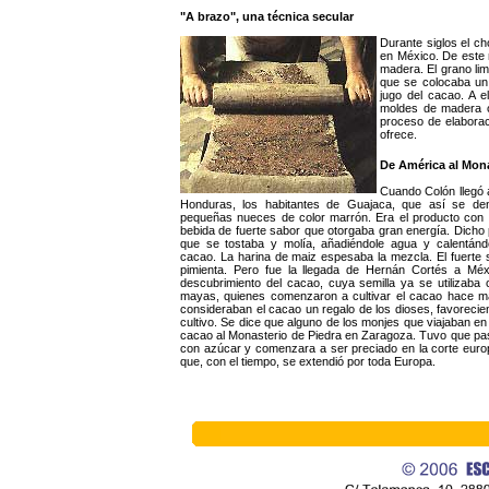
"A brazo", una técnica secular
Durante siglos el c
en México. De este 
madera. El grano li
que se colocaba un 
jugo del cacao. A 
moldes de madera o 
proceso de elaboraci
ofrece.
De América al Mona
Cuando Colón llegó a
Honduras, los habitantes de Guajaca, que así se de
pequeñas nueces de color marrón. Era el producto con e
bebida de fuerte sabor que otorgaba gran energía. Dicho
que se tostaba y molía, añadiéndole agua y calentán
cacao. La harina de maiz espesaba la mezcla. El fuerte 
pimienta. Pero fue la llegada de Hernán Cortés a Mé
descubrimiento del cacao, cuya semilla ya se utilizab
mayas, quienes comenzaron a cultivar el cacao hace m
consideraban el cacao un regalo de los dioses, favoreci
cultivo. Se dice que alguno de los monjes que viajaban e
cacao al Monasterio de Piedra en Zaragoza. Tuvo que pas
con azúcar y comenzara a ser preciado en la corte europ
que, con el tiempo, se extendió por toda Europa.