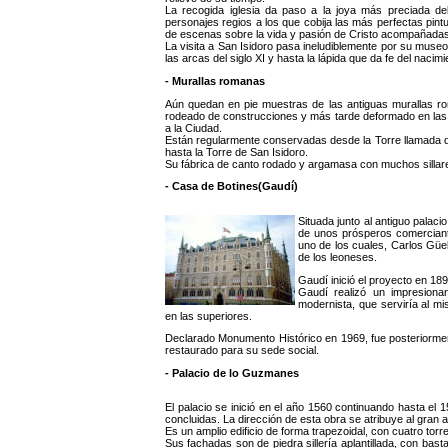
La recogida iglesia da paso a la joya más preciada del
personajes regios a los que cobija las más perfectas pin
de escenas sobre la vida y pasión de Cristo acompañadas d
La visita a San Isidoro pasa ineludiblemente por su muse
las arcas del siglo XI y hasta la lápida que da fe del nacim
- Murallas romanas
Aún quedan en pie muestras de las antiguas murallas ro
rodeado de construcciones y más tarde deformado en las 
a la Ciudad.
Están regularmente conservadas desde la Torre llamada de
hasta la Torre de San Isidoro.
Su fábrica de canto rodado y argamasa con muchos sillare
- Casa de Botines(Gaudí)
Situada junto al antiguo palaci
de unos prósperos comerciante
uno de los cuales, Carlos Güe
de los leoneses.
Gaudí inició el proyecto en 18
Gaudí realizó un impresionant
modernista, que serviría al m
en las superiores.
Declarado Monumento Histórico en 1969, fue posteriorment
restaurado para su sede social.
- Palacio de lo Guzmanes
El palacio se inició en el año 1560 continuando hasta el 
concluidas. La dirección de esta obra se atribuye al gran 
Es un amplio edificio de forma trapezoidal, con cuatro tor
Sus fachadas son de piedra sillería aplantillada, con bastan