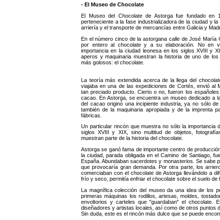
- El Museo de Chocolate
El Museo del Chocolate de Astorga fue fundado en 1.
perteneciente a la fase industrializadora de la ciudad y 
arriería y el transporte de mercancías entre Galicia y Madr
En el número cinco de la astorgana calle de José María
por entero al chocolate y a su elaboración. No en v
importancia en la ciudad leonesa en los siglos XVIII y XIX
aperos y maquinaria muestran la historia de uno de lo
más golosos: el chocolate.
La teoría más extendida acerca de la llega del chocol
viajaba en una de las expediciones de Cortés, envió al
tan preciado producto. Cierto o no, fueron los españoles
cacao. En Astorga, se encuentra un museo dedicado a la 
del cacao originó una incipiente industria, ya no sólo de
también de la maquinaria apropiada y de la imprenta par
fábricas.
Un particular rincón que muestra no sólo la importancia d
siglos XVIII y XIX, sino multitud de objetos, fotografí
muestran parte de la historia del chocolate.
Astorga se ganó fama de importante centro de producción 
la ciudad, parada obligada en el Camino de Santiago, fu
España. Abundaban sacerdotes y monasterios. Se sabe por lo
que provocaría gran demanda. Por otra parte, los arriero
comerciaban con el chocolate de Astorga llevándolo a di
frío y seco, permitía enfriar el chocolate sobre el suelo de
La magnífica colección del museo da una idea de los pe
primeras máquinas los rodillos, artesas, moldes, tosta
envoltorios y carteles que "guardaban" el chocolate. 
diseñadores y artistas locales, así como de otros puntos d
Sin duda, este es el rincón más dulce que se puede encon