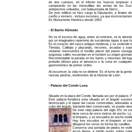
de dos cuerpos, en el inferior los huecos amparan s
campeando en las mensulillas las armas de los Guz
antepechos voleados, con balaustrada de hierro...
De este edificio se hizo cargo la Diputación, a finales d
cariño y esmero - incluso excesivo, ya que incorrectamente
Es Monumento Histórico desde 1963.
- El Barrio Húmedo
No es el exceso de agua, antes al contrario, es la abund
por un imaginativo repertorio de suculentas tapas lo que 
Es el corazón del casco antiguo medieval, y se extiende 
Tiendas. Callejas y plazuelas, rincones, arcadas y sop
visitante reencuentra el insólito placer del paseo sose
angostas calles recuerdan en el nombre su origen gremial
Recomendable la parada en los bares y mesones del luga
preludio idóneo para el almuerzo o la cena en cualquie
gastronómico de primer orden.
Al oscurecer, la vida no se detiene. Es el turno de la gente
rancias piedras, testimonios de la historia de León.
- Palacio del Conde Luna
Situado en la plaza del Conde, llamada así por el palacio. P
Este palacio-fortaleza esta situado en el ángulo suroes
destrozado y lo tapan las casas construidas, adosadas a 
cubo del ángulo, bastante bien conservado, se puede obs
De este viejo palacio del siglo XIV, se c
tiene cerca de once metros de ancho. La 
el tímpano, y se encuadra en ancho moldu
Hay tres escudos en el tímpano: el cent
dibujarse los veros en forma de castillos..
Conserva una portada de piedra en estilo
arcos llanos, a medio punto, sobre col