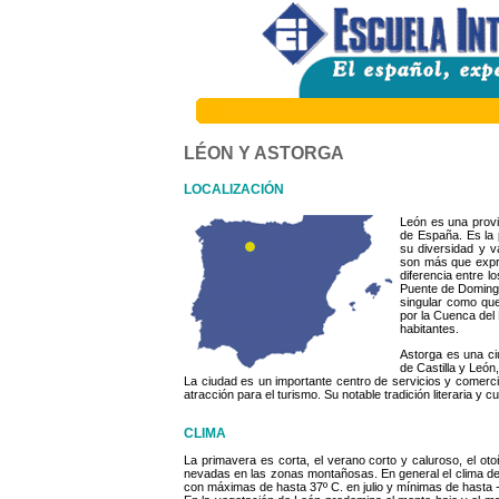
LÉON Y ASTORGA
LOCALIZACIÓN
León es una prov
de España. Es la 
su diversidad y v
son más que expre
diferencia entre l
Puente de Domingo 
singular como que
por la Cuenca del 
habitantes.
Astorga es una c
de Castilla y León
La ciudad es un importante centro de servicios y comerci
atracción para el turismo. Su notable tradición literaria y c
CLIMA
La primavera es corta, el verano corto y caluroso, el oto
nevadas en las zonas montañosas. En general el clima de
con máximas de hasta 37º C. en julio y mínimas de hasta 