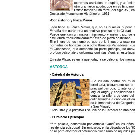
extremos estriados en espiral, y así mism
otro gran arco agudo, que en su tímpano t
Existe también una torre, del siglo XVI, e
Declarado Monumento Histórico en 1931.
-Consistorio y Plaza Mayor
León tiene su Plaza Mayor, que no es ni mejor ni peor,
España dan carácter a un enclave preciso de la Ciudad.
Puede que con un mayor miramiento y mejor trato, se e
estructura tradicional característica de plaza castellana.
El primero de los nombres que se le impuso a este r
hornadas de hogazas de a ocho libras los Panaderos. Fue c
El Consistorio, que compone su parte principal, se conve
profuso balconaje y columnas corintias. Aquí, en este lugar
En esta Plaza, es en la que todavía se celebran los mer
ASTORGA
- Catedral de Astorga
Fue iniciada dentro del mun
terminarla, únicamente se rom
principal barroca. El interior
Miguel Ángel, y considerado c
central, la sillería de coro de
culto llevados a cabo en el te
de la Inmaculada de Gregorio 
a San Miguel.
El claustro y la primitiva Escuela de la Catedral se han co
- El Palacio Episcopal
Este palacio, construido por Antonio Gaudí en los años d
residencia episcopal. Sin embargo, en la década de los '
caso para albergar el patrimonio diocesano de aquellos p