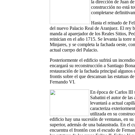
la dirección de Juan d
construcción no está t
completarse definitiva
Hasta el reinado de Fe
del nuevo Palacio Real de Aranjuez. El rey b
manda al aparejador de los Reales Sitios, Ped
reinician en el año 1715. Se levanta la torre n
Minjares, y se completa la fachada oeste, co
actual cuerpo del Palacio.
Posteriormente el edificio sufrirá un incend
encargará su reconstrucción a Santiago Bonav
restauración de la fachada principal algunos
frontis sobre el que descansan las estatuas de
Fernando VI.
En época de Carlos III 
Sabatini el autor de las
levantará a actual capi
caracteriza exteriormen
utilizada en su construcc
edificio hay una sucesión de ventanas, en su
superior, además de una balaustrada. En el c
encuentra el frontón con el escudo de Fernan