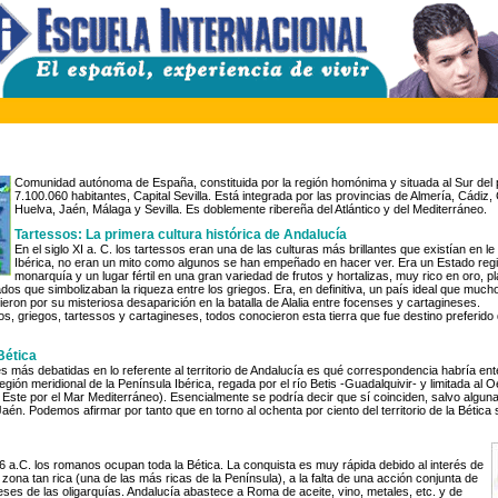
Comunidad autónoma de España, constituida por la región homónima y situada al Sur del 
7.100.060 habitantes, Capital Sevilla. Está integrada por las provincias de Almería, Cádi
Huelva, Jaén, Málaga y Sevilla. Es doblemente ribereña del Atlántico y del Mediterráneo.
Tartessos: La primera cultura histórica de Andalucía
En el siglo XI a. C. los tartessos eran una de las culturas más brillantes que existían en le
Ibérica, no eran un mito como algunos se han empeñado en hacer ver. Era un Estado reg
monarquía y un lugar fértil en una gran variedad de frutos y hortalizas, muy rico en oro, pl
os que simbolizaban la riqueza entre los griegos. Era, en definitiva, un país ideal que muc
eron por su misteriosa desaparición en la batalla de Alalia entre focenses y cartagineses.
os, griegos, tartessos y cartagineses, todos conocieron esta tierra que fue destino preferido
 Bética
s más debatidas en lo referente al territorio de Andalucía es qué correspondencia habría ente
región meridional de la Península Ibérica, regada por el río Betis -Guadalquivir- y limitada al O
 Este por el Mar Mediterráneo). Esencialmente se podría decir que sí coinciden, salvo algun
én. Podemos afirmar por tanto que en torno al ochenta por ciento del territorio de la Bética se
6 a.C. los romanos ocupan toda la Bética. La conquista es muy rápida debido al interés de
zona tan rica (una de las más ricas de la Península), a la falta de una acción conjunta de
reses de las oligarquías. Andalucía abastece a Roma de aceite, vino, metales, etc. y de