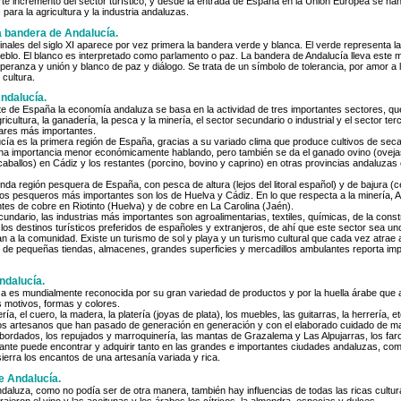
erte incremento del sector turístico; y desde la entrada de España en la Unión Europea se ha
ara la agricultura y la industria andaluzas.
 bandera de Andalucía.
finales del siglo XI aparece por vez primera la bandera verde y blanca. El verde representa l
eblo. El blanco es interpretado como parlamento o paz. La bandera de Andalucía lleva este 
peranza y unión y blanco de paz y diálogo. Se trata de un símbolo de tolerancia, por amor a l
 cultura.
ndalucía.
rte de España la economía andaluza se basa en la actividad de tres importantes sectores, que
ricultura, la ganadería, la pesca y la minería, el sector secundario o industrial y el sector ter
lares más importantes.
ucía es la primera región de España, gracias a su variado clima que produce cultivos de sec
una importancia menor económicamente hablando, pero también se da el ganado ovino (ovej
caballos) en Cádiz y los restantes (porcino, bovino y caprino) en otras provincias andaluza
nda región pesquera de España, con pesca de altura (lejos del litoral español) y de bajura (c
os pesqueros más importantes son los de Huelva y Cádiz. En lo que respecta a la minería, A
tes de cobre en Riotinto (Huelva) y de cobre en La Carolina (Jaén).
cundario, las industrias más importantes son agroalimentarias, textiles, químicas, de la const
los destinos turísticos preferidos de españoles y extranjeros, de ahí que este sector sea u
n a la comunidad. Existe un turismo de sol y playa y un turismo cultural que cada vez atrae 
 de pequeñas tiendas, almacenes, grandes superficies y mercadillos ambulantes reporta imp
ndalucía.
za es mundialmente reconocida por su gran variedad de productos y por la huella árabe qu
s motivos, formas y colores.
ría, el cuero, la madera, la platería (joyas de plata), los muebles, las guitarras, la herrería, 
os artesanos que han pasado de generación en generación y con el elaborado cuidado de 
 bordados, los repujados y marroquinería, las mantas de Grazalema y Las Alpujarras, los far
tante puede encontrar y adquirir tanto en las grandes e importantes ciudades andaluzas, c
sierra los encantos de una artesanía variada y rica.
e Andalucía.
daluza, como no podía ser de otra manera, también hay influencias de todas las ricas cultu
rajeron el vino y las aceitunas y los árabes los cítricos, la almendra, especias y dulces.