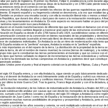
altar por parte de Inglaterra. El primer rey Borbón, Felipe V, establecerá la corte durante alg
ediados del XVIII aparecen las primeras ideas de la Ilustración y en 1788 Cádiz pierde toda
ta entonces tenía en el comercio con las indias.
omienzos del XIX, Andalucía sufre también los efectos de las guerras napoleónicas que afecta
tinente. El imperio español y su hegemonía colonial se desmorona, a la vez que estallan las g
. También se produce una revuelta social y con ella la revolución liberal más o menos a mitad
a República, que durará dos años y dará paso de nuevo a la restauración monárquica. A fina
inas y los levantamientos en Andalucía. En este aspecto es necesario hablar un poco del p
tantísima repercusión tuvo para Andalucía.
roducen en el mundo transformaciones de diferente tipo que han venido en llamarse con el n
l. Muchos de estos cambios llegarán a trastocar gran parte de las estructuras económicas y 
tización en España va desde el año 1766 hasta el año 1924, sucediéndose varias en diferen
samortización consiste en la conversión en bienes nacionales de las propiedades y derecho
 patrimonio amortizado (sustraído al mercado libre) de diversas entidades civiles y eclesiást
vor de ciudadanos individuales. En Andalucía se da un ritmo de modernización más lento que
Si España estaba en la "periferia" europea, Andalucía estaba en la "periferia" española.
más importantes es el del reparto de la tierra. La distribución de la propiedad de la tierra se 
jaba la tierra, de ahí el nombre de manos muertas) la corona (tierras de realengo), y la noblez
grupo más que lo constituirían las tierras pertenecientes al municipio y que se conoce con el
es tipos que hemos señalado no dejaron de incrementarse las tierras eclesiásticas y señoria
de la tierra ha dominado las luchas campesinas en Andalucía y podemos decir que constituye
mpesinado andaluz.
dos Unidos pone el punto y final al imperio colonial con la pérdida de Filipinas, Cuba y Puert
del siglo XX España entera, y con ella Andalucía, sigue siendo un país básicamente dedicado a
oria y el devenir de Andalucía se verá íntimamente unido al de España y sufrirá sus mismos 
 sufrirá muchas revueltas sociales y conflictos internos. Primero será la dictadura de Primo 
por último la triste Guerra Civil. Tras la guerra, Franco llega al poder y con él la dictadura,
1975.
la revolución industrial y de los índices de industrialización de Andalucía a finales del XIX y p
rizado subdesarrollo andaluz por causas que van desde los monopolios de la oligarquía hasta 
esto, sumado a los conflictos sociales y políticos del siglo XX relegan a Andalucía como regi
roclamación de Juan Carlos I como rey de España y la restauración de la democracia será 
ncuentren muchas nuevas posibilidades de progreso y prosperidad y Andalucía, junto al res
e región autonómica.
onómico y social de los años sesenta y setenta, se verá multiplicado sobretodo en el sur de