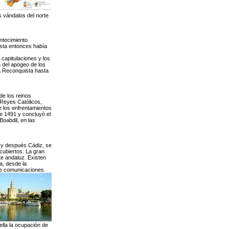
s vándalos del norte
ontecimiento
asta entonces había
 capitulaciones y los
n del apogeo de los
la Reconquista hasta
de los reinos
 Reyes Católicos,
e los enfrentamientos
e 1491 y concluyó el
Boabdil, en las
 y después Cádiz, se
scubiertos. La gran
te andaluz. Existen
a, desde la
de comunicaciones.
lla la ocupación de