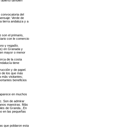
n abierto también
a convocatoria del
mensaje: Verde de
a tierra andaluza y a
 son el primario,
ciario con le comercio
ano y regadío.
as) en Granada y
s en mayor o menor
erca de la costa
ndalucía tiene
rucción y de papel.
no de los que más
a más visitantes;
ortantes beneficios
e aparece en muchos
etc. Son de admirar
manos maestras. Más
oles de Granda...En
omo en las pequeñas
ras que poblaron esta