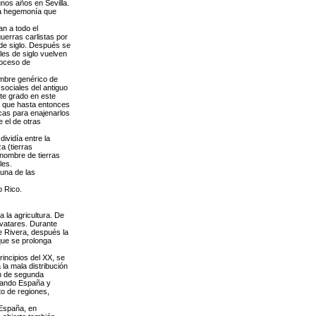
unos años en Sevilla.
 la hegemonía que
n a todo el
uerras carlistas por
 de siglo. Después se
les de siglo vuelven
roceso de
ombre genérico de
sociales del antiguo
te grado en este
s que hasta entonces
icas para enajenarlos
 el de otras
dividía entre la
a (tierras
 nombre de tierras
les.
 una de las
o Rico.
 la agricultura. De
avatares. Durante
de Rivera, después la
 que se prolonga
rincipios del XX, se
la mala distribución
ón de segunda
cuando España y
to de regiones,
 España, en