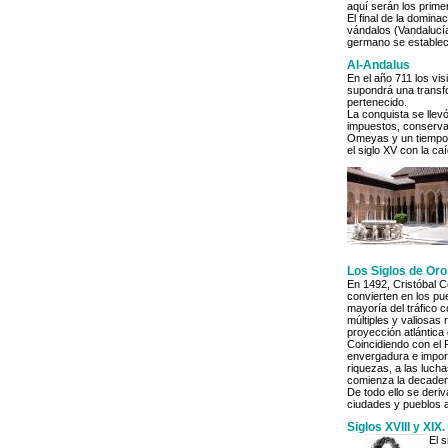
aquí serán los prim
El final de la domin
vándalos (Vandalucía
germano se establec
Al-Andalus
En el año 711 los vi
supondrá una transfo
pertenecido.
La conquista se llevó
impuestos, conservar 
Omeyas y un tiempo de
el siglo XV con la c
Los Siglos de Oro
En 1492, Cristóbal 
convierten en los pue
mayoría del tráfico 
múltiples y valiosas 
proyección atlántica
Coincidiendo con el R
envergadura e import
riquezas, a las lucha
comienza la decaden
De todo ello se deri
ciudades y pueblos a
Siglos XVIII y XIX
El 