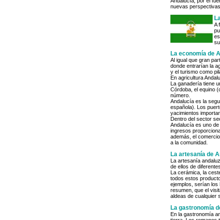
Andalucía, por el fu
nuevas perspectivas p
La
A 
pu
es
su
La economía de A
Al igual que gran pa
donde entrarían la ag
y el turismo como pi
En agricultura Andal
La ganadería tiene 
Córdoba, el equino (
número.
Andalucía es la segu
española). Los puert
yacimientos importan
Dentro del sector se
Andalucía es uno de 
ingresos proporciona
además, el comercio
a la comunidad.
La artesanía de A
La artesanía andalu
de ellos de diferente
La cerámica, la ceste
todos estos product
ejemplos, serían los
resumen, que el visi
aldeas de cualquier 
La gastronomía d
En la gastronomía an
tierra. Los romanos t