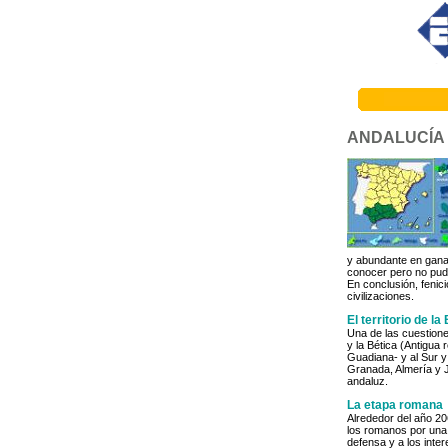
ANDALUCÍA
y abundante en ganad
conocer pero no pudi
En conclusión, fenici
civilizaciones.
El territorio de la
Una de las cuestione
y la Bética (Antigua 
Guadiana- y al Sur y
Granada, Almería y Ja
andaluz.
La etapa romana
Alrededor del año 20
los romanos por una 
defensa y a los inte