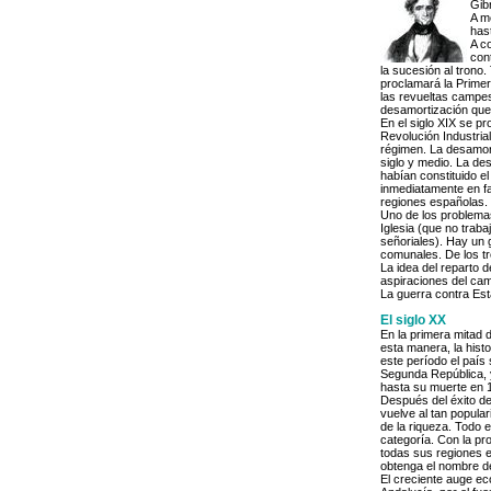
Gibr
A m
has
A c
con
la sucesión al trono
proclamará la Primer
las revueltas campes
desamortización que 
En el siglo XIX se p
Revolución Industria
régimen. La desamor
siglo y medio. La de
habían constituido el
inmediatamente en fa
regiones españolas. 
Uno de los problemas 
Iglesia (que no traba
señoriales). Hay un 
comunales. De los tr
La idea del reparto 
aspiraciones del ca
La guerra contra Esta
El siglo XX
En la primera mitad 
esta manera, la hist
este período el país
Segunda República, y 
hasta su muerte en 
Después del éxito de 
vuelve al tan popula
de la riqueza. Todo 
categoría. Con la p
todas sus regiones e
obtenga el nombre d
El creciente auge ec