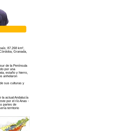
país; 87.268 km²,
z, Córdoba, Granada,
 sur de la Península
ido por una
ata, estaño y hierro,
hos anhelaron
 de sus culturas y
 la actual Andalucía
este por el río Anas -
as partes de
ría territorio