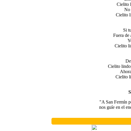
Cielito 
No 
Cielito 
Si t
Fuera de 
Y
Cielito 
De 
Cielito lind
Ahora
Cielito 
"A San Fermín pe
nos guíe en el e