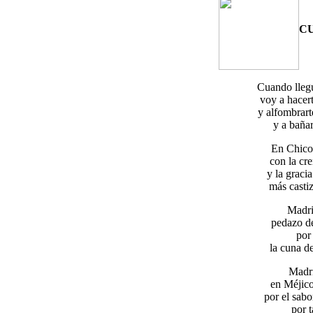
C
Cuando lleg
voy a hacer
y alfombrart
y a bañar
En Chicot
con la cre
y la graci
más castiz
Madri
pedazo de
por
la cuna de
Madri
en Méjico
por el sabo
por 