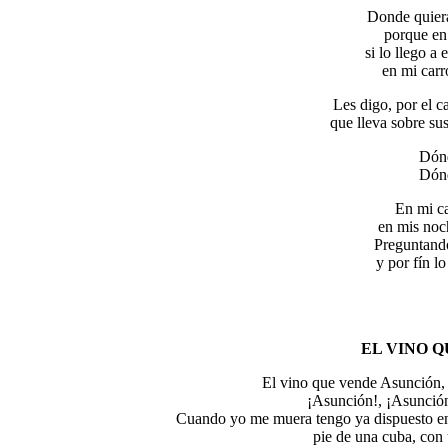
Donde quiera
porque en 
si lo llego a
en mi carr
Les digo, por el 
que lleva sobre su
Dónd
Dónd
En mi ca
en mis noc
Preguntando
y por fín l
EL VINO 
El vino que vende Asunción, ni 
¡Asunción!, ¡Asunción
Cuando yo me muera tengo ya dispuesto en 
pie de una cuba, con 