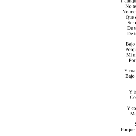
Y aunqu
No te
No me d
Que d
Ser 
De t
De t
Bajo 
Porqu
Mi m
Por 
Y cua
Bajo 
Y t
Con
Y co
Me
Porque 