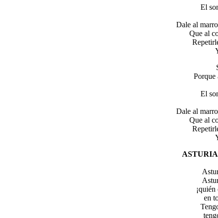
El so
Dale al marro
Que al c
Repetirl
Porque 
El so
Dale al marro
Que al c
Repetirl
ASTURIA
Astur
Astur
¡quién 
en t
Tengo
tengo