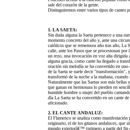
sale del corazón de la gente.
Distinguiremos entre varios tipos de cantes p
1. LA SAETA:
Sin duda alguna la Saeta pertenece a una ram
momento concreto del año y, ante una circuns
católicos que se rememora año tras año, La 
calle, ante los Pasos que se procesionan por l
un rezo, una invocación en voz alta dirigida a
alguna gracia, como cante ha llegado a trans
oración sin melodía se ha convertido en uno d
de la Saeta se suele decir "transformación", 
transformó de la noche a la mañana, cuando fu
Naturalmente que las Saetas son más bellas y
que ganan en hermosura lo pierden en sencill
humilde hombre o mujer del pueblo cantando 
día La Saeta se ha convertido en un cante de m
aficionado.
2. EL CANTE ANDALUZ:
El Flamenco se analiza como manifestación pr
originario, el de los gitanos andaluces, que a
mundo exteriorâ€™ (primero a partir del fin d