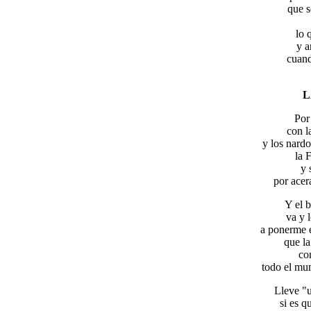
que 
lo 
y a
cuand
L
Por 
con l
y los nard
la 
y 
por acera
Y el 
va y 
a ponerme e
que la
co
todo el mun
Lleve "u
si es q