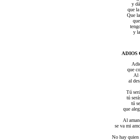
y dá
que la
Que la
que
tengo
y l
ADIOS
Adió
que co
Al 
al de
Tú será
tú será
tú s
que aleg
Al amane
se va mi amo
No hay quien 