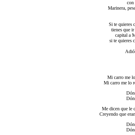
con 
Marinera, pes
Si te quieres 
tienes que ir
capital a 
si te quieres 
Adiós
Mi carro me lo
Mi carro me lo 
Dónd
Dónd
Me dicen que le q
Creyendo que eran 
Dónd
Dónd