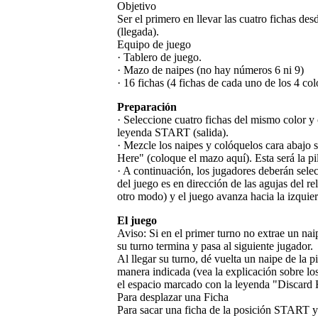
Objetivo
Ser el primero en llevar las cuatro fichas d
(llegada).
Equipo de juego
· Tablero de juego.
· Mazo de naipes (no hay números 6 ni 9)
· 16 fichas (4 fichas de cada uno de los 4 col
Preparación
· Seleccione cuatro fichas del mismo color y
leyenda START (salida).
· Mezcle los naipes y colóquelos cara abajo 
Here" (coloque el mazo aquí). Esta será la pi
· A continuación, los jugadores deberán sel
del juego es en dirección de las agujas del r
otro modo) y el juego avanza hacia la izquie
El juego
Aviso: Si en el primer turno no extrae un na
su turno termina y pasa al siguiente jugador.
Al llegar su turno, dé vuelta un naipe de la p
manera indicada (vea la explicación sobre los
el espacio marcado con la leyenda "Discard H
Para desplazar una Ficha
Para sacar una ficha de la posición START y 