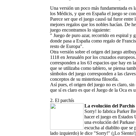
Una versión un poco más fundamentada es la 
los Médicis, y que en España el juego se con
Parece ser que el juego causó tal furor entre 
mejores regalos que los nobles hacían. De hec
juego encontramos lo siguiente:
" Juego de puro azar, recorrido en espiral y 
donde pasa a España como regalo de Francisc
resto de Europa".
Otra versión sobre el origen del juego atrib
1118 en Jerusalén por los cruzados europeos. 
corresponden a los 63 espacios que hay en las
que se utilizaba como tablero, se piensa tambi
símbolos del juego corresponden a las claves
conceptos de su misteriosa filosofía.
Así pues, el origen del juego no es claro, si
que sí es claro es que el Juego de la Oca es
2. El parchís
La evolución del Parchís
Sorry! lo fabrica Parker B
hacer el juego en Estados 
una evolución del Parkase 
escucha al diablito que se 
lado izquierdo) le dice "Sorry!" (¡Lo Siento!)