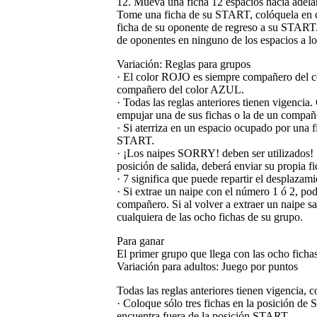
12. Mueva una ficha 12 espacios hacia adela
Tome una ficha de su START, colóquela en c
ficha de su oponente de regreso a su START.
de oponentes en ninguno de los espacios a lo
Variación: Reglas para grupos
· El color ROJO es siempre compañero del
compañero del color AZUL.
· Todas las reglas anteriores tienen vigenci
empujar una de sus fichas o la de un compañe
· Si aterriza en un espacio ocupado por una 
START.
· ¡Los naipes SORRY! deben ser utilizados! 
posición de salida, deberá enviar su propia 
· 7 significa que puede repartir el desplazam
· Si extrae un naipe con el número 1 ó 2, po
compañero. Si al volver a extraer un naipe sa
cualquiera de las ocho fichas de su grupo.
Para ganar
El primer grupo que llega con las ocho ficha
Variación para adultos: Juego por puntos
Todas las reglas anteriores tienen vigencia, c
· Coloque sólo tres fichas en la posición de 
encuentra fuera de la posición START.