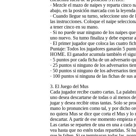
· Mezcle el mazo de naipes y reparta cinco n
abajo, en la posición marcada con la leyenda
· Cuando llegue su turno, seleccione uno de 
las instrucciones. Coloque el naipe seleccion
a tener cinco en su mano.
· Si no puede usar ninguno de los naipes que
uno nuevo. Su tumo finaliza y debe esperar a
· El primer jugador que coloca las cuatro f
Puntaje: Todos los jugadores ganarán 5 punt
HOME. El ganador acumula también el sigui
· 5 puntos por cada ficha de un adversario
· 25 puntos si ninguno de los adversarios t
· 50 puntos si ninguno de los adversarios t
· 100 puntos si ninguna de las fichas de su
3. El Juego del Mus
Cada jugador recibe cuatro cartas. La palabr
uno desea descartarse de todas o al menos de
jugar y desea recibir otras tantas. Solo se p
mano lo pronuncien como tal, y por dicho or
no quiera Mus se dice que corta el Mus y lo 
descartar. A partir de ese momento empieza e
Las cartas se reparten de una en una a cada j
vea hasta que no estén todas repartidas. Si hu
que le falten. Si se terminaran todas las, po