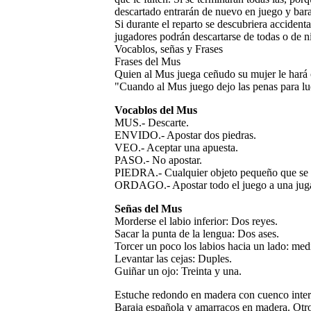
descartado entrarán de nuevo en juego y bara
Si durante el reparto se descubriera accident
jugadores podrán descartarse de todas o de ni
Vocablos, señas y Frases
Frases del Mus
Quien al Mus juega ceñudo su mujer le hará 
"Cuando al Mus juego dejo las penas para l
Vocablos del Mus
MUS.- Descarte.
ENVIDO.- Apostar dos piedras.
VEO.- Aceptar una apuesta.
PASO.- No apostar.
PIEDRA.- Cualquier objeto pequeño que se u
ORDAGO.- Apostar todo el juego a una juga
Señas del Mus
Morderse el labio inferior: Dos reyes.
Sacar la punta de la lengua: Dos ases.
Torcer un poco los labios hacia un lado: med
Levantar las cejas: Duples.
Guiñar un ojo: Treinta y una.
Estuche redondo en madera con cuenco interio
Baraja española y amarracos en madera. Ot