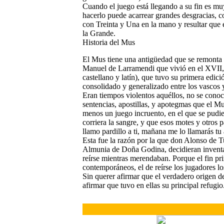
Cuando el juego está llegando a su fin es muy
hacerlo puede acarrear grandes desgracias, co
con Treinta y Una en la mano y resultar que e
la Grande.
Historia del Mus
El Mus tiene una antigüedad que se remonta p
Manuel de Larramendi que vivió en el XVII, 
castellano y latín), que tuvo su primera edi
consolidado y generalizado entre los vascos 
Eran tiempos violentos aquéllos, no se conoc
sentencias, apostillas, y apotegmas que el Mu
menos un juego incruento, en el que se pudier
corriera la sangre, y que esos motes y otros 
llamo pardillo a ti, mañana me lo llamarás tu 
Esta fue la razón por la que don Alonso de T
Almunia de Doña Godina, decidieran inventa
reírse mientras merendaban. Porque el fin pri
contemporáneos, el de reírse los jugadores lo
Sin querer afirmar que el verdadero origen d
afirmar que tuvo en ellas su principal refugio