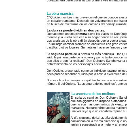
cuya primera parte vio la luz por primera vez en Madrid 
La obra maestra
El Quijote
, nombre más breve con el que se conoce a esta o
un caballero andante. Después de volverse loco por haber
en busca de aventuras en los caminos del paisaje rural de
La obra se puede dividir en dos partes:
Destacamos en una
primera parte
los viajes de Don Quij
morena y la vuelta otra vez a su hogar donde se recupera 
Los analistas de la obra dirán después que la vuelta a cas
En su largo caminar siempre se encuentra con gran vari
castillos u otros lugares. Su meta es hacerse famoso y s
La
segunda parte
de la novela es más compleja. Don Qui
leído la primera parte de la novela y por lo tanto conocen
que ellos creen “la realidad”, Don Quijote y Sancho van a p
entretenimiento de los personajes secundarios.
Don Quijote, presentado como un individuo totalmente loco
poco parece recobrar el juicio por la actitud excéntrica d
Son muchos los pasajes y capítulos famosos universalment
número 8 del Quijote, “La aventura de los molinos”, uno d
La aventura de los molinos
En su largo caminar, Don Quijote y San
que son gigantes se dispone a atacarlos 
que no son más que molinos de viento, p
malvados. Nuestro héroe acaba mal herid
una vez leyó que un caballero repuso su l
Al día siguiente de la hazaña vivida con 
caminaban en la misma dirección que una
tenían secuestrada a la mujer y arremetió