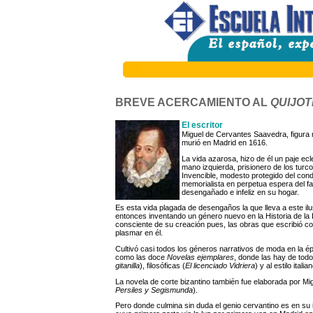
BREVE ACERCAMIENTO AL
QUIJOT
El escritor
Miguel de Cervantes Saavedra, figura 
murió en Madrid en 1616.
La vida azarosa, hizo de él un paje ecl
mano izquierda, prisionero de los turc
Invencible, modesto protegido del co
memorialista en perpetua espera del f
desengañado e infeliz en su hogar.
Es esta vida plagada de desengaños la que lleva a este ilu
entonces inventando un género nuevo en la Historia de la 
consciente de su creación pues, las obras que escribió co
plasmar en él.
Cultivó casi todos los géneros narrativos de moda en la é
como las doce
Novelas ejemplares
, donde las hay de todo
gitanilla
), filosóficas (
El licenciado Vidriera
) y al estilo italia
La novela de corte bizantino también fue elaborada por Mig
Persiles y Segismunda
).
Pero donde culmina sin duda el genio cervantino es en su