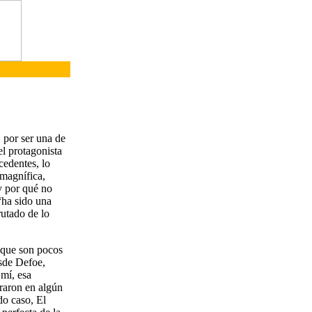
, por ser una de
l protagonista
cedentes, lo
 magnífica,
 y por qué no
“ha sido una
rutado de lo
 que son pocos
esde Defoe,
mí, esa
raron en algún
do caso, El