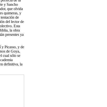
perfecta de la
jote y Sancho
ador, que olvida
les quimeras, y
a tentación de
ión del lector de
olectivo. Esta
iblia, la obra
tán presentes ya
 y Picasso, y de
rnos de Goya,
l cual sólo se
 Academia
n definitiva, la