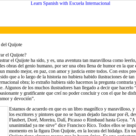
 del Quijote
rar el Quijote?
ustrar el Quijote ha sido, y es, una aventura tan maravillosa como leerlo
les obras del genio humano, por ser una obra llena de humor en la que e
 un mundo mejor, en paz, con amor y justicia entre todos. Con estos pre
sido que a lo largo de la historia no hubiera habido ilustraciones de tan
ernacional obra; lo extraño hubiera sido hacernos la pregunta contraria
ote. Algunos de los muchos ilustradores han llegado a decir que hacerlo 
apasionante y gratificante que creí no poder concluir y con el que he disf
 amor y devoción”.
Estamos de acuerdo en que es un libro magnífico y maravilloso, y
los escritores y pintores que no se hayan dejado fascinar por él, d
Flaubert, Doré, Moreira, Dalí, Picasso o Rimbaud hasta Goya. ”A 
unanimidad ya me sirve” dice Francisco Rico. Todos ellos se inspi
momento en la figura Don Quijote, en la locura del hidalgo. En to