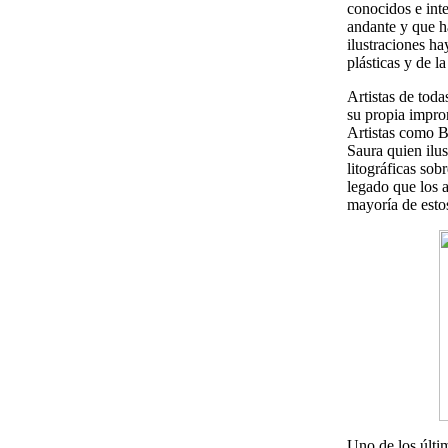
conocidos e int
andante y que ha
ilustraciones h
plásticas y de la
Artistas de toda
su propia impron
Artistas como B
Saura quien ilu
litográficas so
legado que los 
mayoría de esto
Uno de los últim