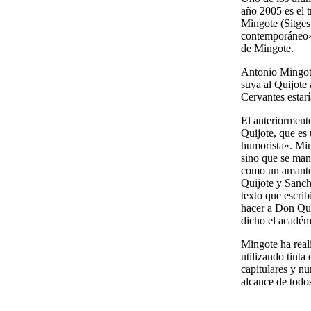
año 2005 es el 
Mingote (Sitges
contemporáneo»,
de Mingote.
Antonio Mingote
suya al Quijote 
Cervantes estar
El anteriorment
Quijote, que es
humorista». Min
sino que se man
como un amante 
Quijote y Sanch
texto que escrib
hacer a Don Qui
dicho el académ
Mingote ha reali
utilizando tinta
capitulares y n
alcance de todo