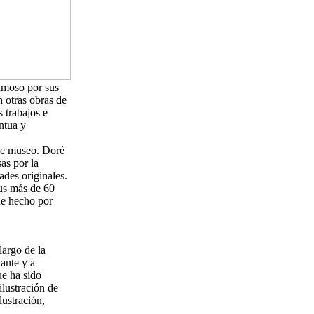
famoso por sus
n otras obras de
 trabajos e
ntua y
 de museo. Doré
as por la
ades originales.
us más de 60
ue hecho por
largo de la
ante y a
ue ha sido
ilustración de
lustración,