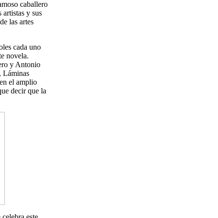
famoso caballero
artistas y sus
e las artes
doles cada uno
te novela.
uero y Antonio
o, Láminas
nen el amplio
ue decir que la
 celebra este