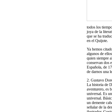
todos los tiempo
joya de la liter
que se ha traduc
en el Quijote.
Ya hemos citado
algunos de ello
quien siempre al
conservan dos e
Española, de 178
de darnos una le
2. Gustavo Doré
La historia de 
aventurero, es 
universal. Es u
universal. Básic
un demente caba
señalar de la d
ilustrador, Gus