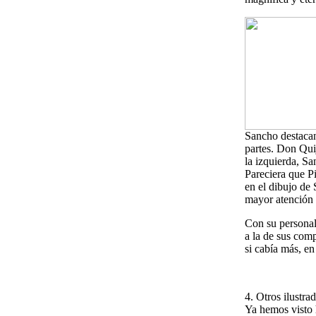
Sancho destacan
partes. Don Qui
la izquierda, S
Pareciera que P
en el dibujo de 
mayor atención 
Con su personal 
a la de sus com
si cabía más, e
4. Otros ilustra
Ya hemos visto h