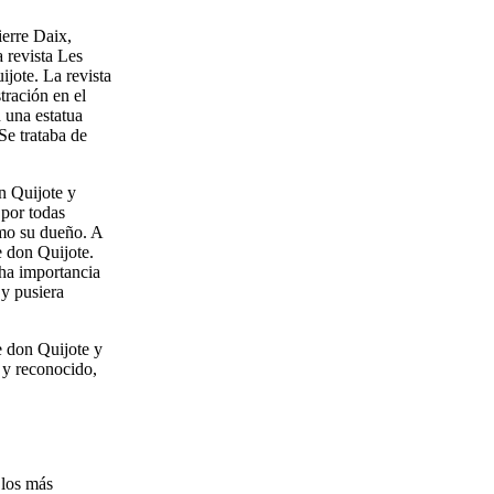
ierre Daix,
a revista Les
ijote. La revista
tración en el
 una estatua
Se trataba de
n Quijote y
 por todas
omo su dueño. A
e don Quijote.
cha importancia
 y pusiera
de don Quijote y
 y reconocido,
 los más