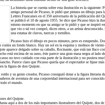
La historia que se cuenta sobre esta ilustración es la siguiente: P
amigo personal de Picasso, le pidió que pintara un dibujo para l
Lettres Francaises en el 350 aniversario de la publicación del Qu
se publicó el 10 de agosto 1955. Se dice que Picasso hizo la ilus
mismo momento en que su amigo se lo pidió y que se inspiró en
que vio o tal vez compró, dicen otros, a un artista desconocido. 
una estatua de clavos, tuercas y tornillos.
Picasso hizo el dibujo en pocos minutos, pero es estupendo. Do
 contra un fondo blanco. Hay un sol en la esquina y molinos de viento
jote aparece delgado sobre su caballo, Rocinante, que está tan flaco c
ancho está encima de su asno, éste parece una gran masa negra al lado d
icasso no tuvo cuidado con esta parte de la ilustración y no pusiera mu
Sancho. Parece claro que Picasso quería que el espectador se fijase más
en la figura de don Quijote.
estilo y su genio creador, Picasso consiguió dotar a la figura literaria 
pañeros de aventura de una corporeidad internacional para ser conocido
n todo el mundo.
dores del Quijote.
asta aquí a dos de los más importantes ilustradores del Quijote, dos de