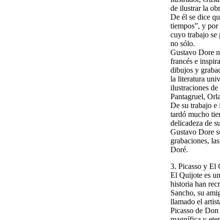
de ilustrar la ob
De él se dice qu
tiempos”, y por
cuyo trabajo se
no sólo.
Gustavo Dore na
francés e inspir
dibujos y grabad
la literatura u
ilustraciones d
Pantagruel, Orl
De su trabajo e 
tardó mucho tiem
delicadeza de su
Gustavo Dore su
grabaciones, la
Doré.
3. Picasso y El 
El Quijote es u
historia han rec
Sancho, su amig
llamado el artis
Picasso de Don 
magnífica y ete