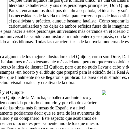
Quijote tiene algunos rasgos que lo hacen único. Es una caricatura 
literatura caballeresca, y sus dos personajes principales, Don Qui
Panza, encarnan los dos tipos del alma española, el idealista y soñ
las necesidades de la vida material para correr en pos de inaccesib
el positivista y práctico, aunque bastante fatalista. Cómo superar l
caricaturalizarles y no dejar de ambos reflejos fuera de la imaginac
s para hacer a estos personajes universales más cercanos en el ideario c
atura universal ha sabido conquistar al mundo entero y es quizás, con la B
ido a más idiomas. Todas las características de la novela moderna de es
 a algunos de los mejores ilustradores del Quijote, como son Doré, Dalí
s hablaremos más extensamente más adelante, pero no queremos olvida
bergó la idea de ilustrar El Quijote, pero que no pudo llevar a cabo y de
stampas -un boceto y el dibujo que preparó para la edición de la Real
0- que finalmente no se llegaron a publicar. La tarea del ilustrador es, e
ctura visual paralela y creativa de la obra.
 y el Quijote
Don Quijote de la Mancha, caballero andante loco y
bien conocida por todo el mundo y por ello de carácter
na de las obras más famosas de España y a nivel
amente podríamos decir que se trata de las aventuras de
llero y su compañero. Este aspecto que acabamos de
emencia o locura es precisamente uno de los que nuestro
tavo Dore, más y mejor se propuso recalcar en su tarea