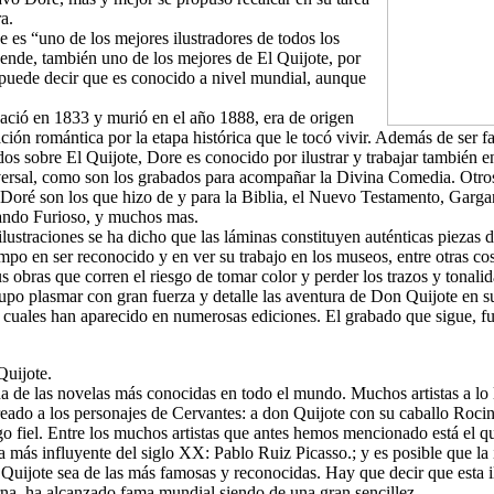
ra.
e es “uno de los mejores ilustradores de todos los
 ende, también uno de los mejores de El Quijote, por
 puede decir que es conocido a nivel mundial, aunque
ció en 1833 y murió en el año 1888, era de origen
ación romántica por la etapa histórica que le tocó vivir. Además de ser 
os sobre El Quijote, Dore es conocido por ilustrar y trabajar también e
niversal, como son los grabados para acompañar la Divina Comedia. Otros
e Doré son los que hizo de y para la Biblia, el Nuevo Testamento, Garga
ando Furioso, y muchos mas.
ilustraciones se ha dicho que las láminas constituyen auténticas piezas
po en ser reconocido y en ver su trabajo en los museos, entre otras cos
s obras que corren el riesgo de tomar color y perder los trazos y tonalid
po plasmar con gran fuerza y detalle las aventura de Don Quijote en s
s cuales han aparecido en numerosas ediciones. El grabado que sigue, f
Quijote.
na de las novelas más conocidas en todo el mundo. Muchos artistas a lo 
reado a los personajes de Cervantes: a don Quijote con su caballo Rocin
o fiel. Entre los muchos artistas que antes hemos mencionado está el q
ta más influyente del siglo XX: Pablo Ruiz Picasso.; y es posible que la 
Quijote sea de las más famosas y reconocidas. Hay que decir que esta i
rna, ha alcanzado fama mundial siendo de una gran sencillez.