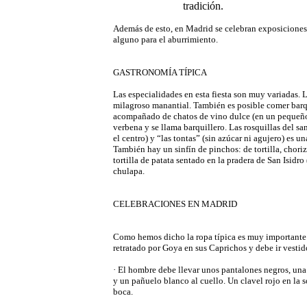
tradición.
Además de esto, en Madrid se celebran exposiciones,
alguno para el aburrimiento.
GASTRONOMÍA TÍPICA
Las especialidades en esta fiesta son muy variadas.
milagroso manantial. También es posible comer barqu
acompañado de chatos de vino dulce (en un pequeño
verbena y se llama barquillero. Las rosquillas del sa
el centro) y “las tontas” (sin azúcar ni agujero) es 
También hay un sinfín de pinchos: de tortilla, chorizo
tortilla de patata sentado en la pradera de San Isidro
chulapa.
CELEBRACIONES EN MADRID
Como hemos dicho la ropa típica es muy importante y
retratado por Goya en sus Caprichos y debe ir vestid
· El hombre debe llevar unos pantalones negros, una 
y un pañuelo blanco al cuello. Un clavel rojo en la s
boca.