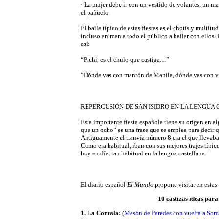
· La mujer debe ir con un vestido de volantes, un m
el pañuelo.
El baile típico de estas fiestas es el chotis y multitu
incluso animan a todo el público a bailar con ellos.
así:
“Pichi, es el chulo que castiga…”
“Dónde vas con mantón de Manila, dónde vas con 
REPERCUSIÓN DE SAN ISIDRO EN LA LENGUA
Esta importante fiesta española tiene su origen en a
que un ocho” es una frase que se emplea para decir q
Antiguamente el tranvía número 8 era el que llevaba 
Como era habitual, iban con sus mejores trajes típico
hoy en día, tan habitual en la lengua castellana.
El diario español
El Mundo
propone visitar en estas 
10 castizas ideas para 
1. La Corrala:
(
Mesón de Paredes con vuelta a Som