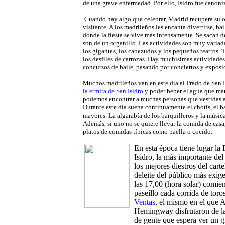
de una grave enfermedad. Por ello, Isidro fue canon
Cuando hay algo que celebrar, Madrid recupera su or
visitante. A los madrileños les encanta divertirse, bai
donde la fiesta se vive más intensamente. Se sacan del
son de un organillo. Las actividades son muy variadas
los gigantes, los cabezudos y los pequeños teatros. 
los desfiles de carrozas. Hay muchísimas actividades 
concursos de baile, pasando por conciertos y exposic
Muchos madrileños van en este día al Prado de San Isi
la ermita de San Isidro
y poder beber el agua que mana
podemos encontrar a muchas personas que vestidas 
Durante este día suena continuamente el chotis, el 
mayores. La algarabía de los barquilleros y la música
Además, si uno no se quiere llevar la comida de casa
platos de comidas típicas como paella o cocido.
En esta época tiene lugar la
Isidro, la más importante de
los mejores diestros del carte
deleite del público más exige
las 17,00 (hora solar) comien
paseíllo cada corrida de toro
Ventas
, el mismo en el que 
Hemingway disfrutaron de la 
de gente que espera ver un g