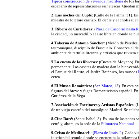
Típica construcción de vivienda madrileña
de los ba
escenario de representaciones sainetescas. Quedan 
2. Las noches del Cuplé:
(Calle de la Palma, 51). Es
muestra de folclore castizo. El cuplé y el chotis sue
3. Ribera de Curtidores:
(
Plaza de Cascorro hasta 
la ciudad, un mercadillo al aire libre en donde se pu
4.Taberna de Antonio Sánchez:
(Mesón de Paredes, 
tauromaquia, discípulo de Frascuelo. Conserva el dec
ambiente de tertulia literaria y artística que tuviera e
5.La cuesta de los libreros:
(Cuesta de Moyano). Fue
permanente. Las casetas de madera dan la bienvenida
el Parque del Retiro, el Jardín Botánico, los museos
cerca.
6.El Museo Romántico:
(
San Mateo, 13
). En esta c
figuras del breve y fugaz Romanticismo español. E
Gutiérrez de la Vega...
7.Asociación de Escritores y Artistas Españoles:
(L
de un viejo caserón del nostálgico Madrid. Se celebra
8.Cine Doré:
(Santa Isabel, 3). Es una de las pocas s
cerró y, ahora, es la sede de la
Filmoteca Nacional
.
9.Cristo de Medinaceli
: (
Plaza de Jesús, 2
). Cada vi
interior del templo donde se encuentra la milagrosa 