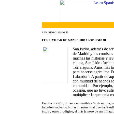
SAN ISIDRO: MADRID
FESTIVIDAD DE SAN ISIDRO LABRADOR
San Isidro, además de ser 
de Madrid y los cronistas
muchas las historias y le
cuenta, San Isidro fue en
Torrelaguna. Años más tar
para hacerse agricultor.
Labrador”. A partir de aq
con multitud de hechos so
comunidad. Por ejemplo, 
ocasión, que no tuvo sufi
multiplicar la que tenía m
En otra ocasión, durante un terrible año de sequía, t
hazadón haciendo brotar un manantial que daba sufi
éstos y otros prodigios, el más famoso de sus milagro