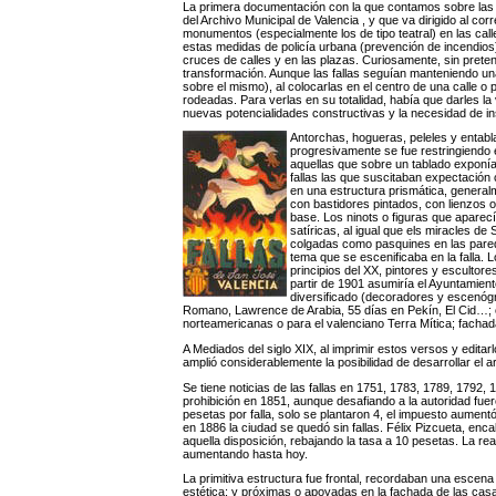
La primera documentación con la que contamos sobre las f
del Archivo Municipal de Valencia , y que va dirigido al cor
monumentos (especialmente los de tipo teatral) en las ca
estas medidas de policía urbana (prevención de incendios) 
cruces de calles y en las plazas. Curiosamente, sin prete
transformación. Aunque las fallas seguían manteniendo una
sobre el mismo), al colocarlas en el centro de una calle o
rodeadas. Para verlas en su totalidad, había que darles la 
nuevas potencialidades constructivas y la necesidad de in
Antorchas, hogueras, peleles y entabl
progresivamente se fue restringiendo e
aquellas que sobre un tablado exponían
fallas las que suscitaban expectación
en una estructura prismática, genera
con bastidores pintados, con lienzos
base. Los ninots o figuras que aparecí
satíricas, al igual que els miracles 
colgadas como pasquines en las parede
tema que se escenificaba en la falla. 
principios del XX, pintores y escultor
partir de 1901 asumiría el Ayuntamient
diversificado (decoradores y escenógr
Romano, Lawrence de Arabia, 55 días en Pekín, El Cid…; 
norteamericanas o para el valenciano Terra Mítica; fach
A Mediados del siglo XIX, al imprimir estos versos y editar
amplió considerablemente la posibilidad de desarrollar el 
Se tiene noticias de las fallas en 1751, 1783, 1789, 1792, 
prohibición en 1851, aunque desafiando a la autoridad fue
pesetas por falla, solo se plantaron 4, el impuesto aument
en 1886 la ciudad se quedó sin fallas. Félix Pizcueta, en
aquella disposición, rebajando la tasa a 10 pesetas. La re
aumentando hasta hoy.
La primitiva estructura fue frontal, recordaban una escena 
estética; y próximas o apoyadas en la fachada de las casa