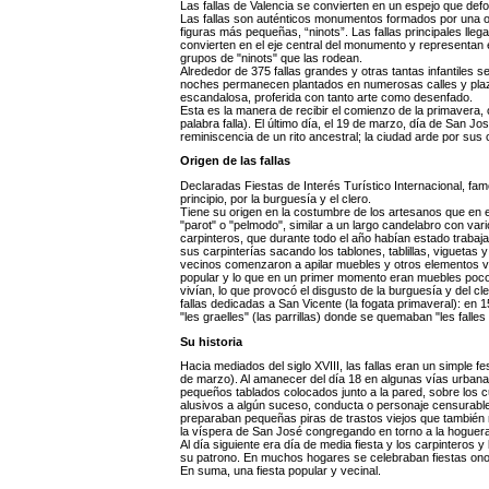
Las fallas de Valencia se convierten en un espejo que defo
Las fallas son auténticos monumentos formados por una o
figuras más pequeñas, “ninots”. Las fallas principales lleg
convierten en el eje central del monumento y representan el
grupos de "ninots" que las rodean.
Alrededor de 375 fallas grandes y otras tantas infantiles s
noches permanecen plantados en numerosas calles y plaz
escandalosa, proferida con tanto arte como desenfado.
Esta es la manera de recibir el comienzo de la primavera, c
palabra falla). El último día, el 19 de marzo, día de San 
reminiscencia de un rito ancestral; la ciudad arde por sus
Origen de las fallas
Declaradas Fiestas de Interés Turístico Internacional, fa
principio, por la burguesía y el clero.
Tiene su origen en la costumbre de los artesanos que en e
"parot" o "pelmodo", similar a un largo candelabro con vari
carpinteros, que durante todo el año habían estado trabaja
sus carpinterías sacando los tablones, tablillas, viguetas y
vecinos comenzaron a apilar muebles y otros elementos vie
popular y lo que en un primer momento eran muebles poco 
vivían, lo que provocó el disgusto de la burguesía y del c
fallas dedicadas a San Vicente (la fogata primaveral): en 
"les graelles" (las parrillas) donde se quemaban "les falles
Su historia
Hacia mediados del siglo XVIII, las fallas eran un simple fe
de marzo). Al amanecer del día 18 en algunas vías urbana
pequeños tablados colocados junto a la pared, sobre los 
alusivos a algún suceso, conducta o personaje censurables
preparaban pequeñas piras de trastos viejos que también 
la víspera de San José congregando en torno a la hoguera 
Al día siguiente era día de media fiesta y los carpinteros 
su patrono. En muchos hogares se celebraban fiestas ono
En suma, una fiesta popular y vecinal.