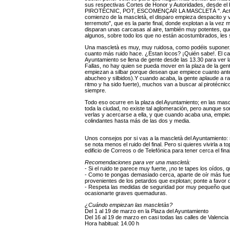
sus respectivas Cortes de Honor y Autoridades, desde el b
PIROTÉCNIC, POT, ESCOMENÇAR LA MASCLETÀ ". Acto segui
comienzo de la mascletà, el disparo empieza despacito y
terremoto", que es la parte final, donde explotan a la v
disparan unas carcasas al aire, también muy potentes, que
algunos, sobre todo los que no están acostumbrados, les s
Una mascletà es muy, muy ruidosa, como podéis suponer. 
cuanto más ruido hace. ¿Estan locos? ¡Quién sabe!. El cas
Ayuntamiento se llena de gente desde las 13.30 para ver l
Fallas, no hay quien se pueda mover en la plaza de la ge
empiezan a silbar porque desean que empiece cuanto antes 
abucheo y silbidos).Y cuando acaba, la gente aplaude a rabi
ritmo y ha sido fuerte), muchos van a buscar al pirotécni
siempre.
Todo eso ocurre en la plaza del Ayuntamiento; en las masc
toda la ciudad, no existe tal aglomeración, pero aunque s
verlas y acercarse a ella, y que cuando acaba una, empieza
colindantes hasta más de las dos y media.
Unos consejos por si vas a la mascletà del Ayuntamiento: s
se nota menos el ruido del final. Pero si quieres vivirla a
edificio de Correos o de Telefónica para tener cerca el fin
Recomendaciones para ver una mascletà:
- Si el ruido te parece muy fuerte, ¡no te tapes los oídos,
- Como te pongas demasiado cerca, aparte de oír más fuer
provenientes de los petardos que explotan; ponte a favor del
- Respeta las medidas de seguridad por muy pequeño que s
ocasionarte graves quemaduras.
¿Cuándo empiezan las mascletàs?
Del 1 al 19 de marzo en la Plaza del Ayuntamiento
Del 16 al 19 de marzo en casi todas las calles de Valencia
Hora habitual: 14.00 h