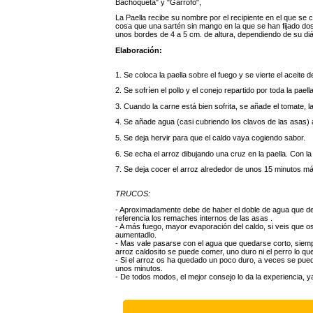
Bachoqueta" y "Garrofó",
La Paella recibe su nombre por el recipiente en el que se
cosa que una sartén sin mango en la que se han fijado d
unos bordes de 4 a 5 cm. de altura, dependiendo de su di
Elaboración:
1. Se coloca la paella sobre el fuego y se vierte el aceite 
2. Se sofríen el pollo y el conejo repartido por toda la paell
3. Cuando la carne está bien sofrita, se añade el tomate, l
4. Se añade agua (casi cubriendo los clavos de las asas) 
5. Se deja hervir para que el caldo vaya cogiendo sabor.
6. Se echa el arroz dibujando una cruz en la paella. Con la 
7. Se deja cocer el arroz alrededor de unos 15 minutos m
TRUCOS:
- Aproximadamente debe de haber el doble de agua que de a
referencia los remaches internos de las asas .
- A más fuego, mayor evaporación del caldo, si veis que os
aumentadlo.
- Mas vale pasarse con el agua que quedarse corto, siem
arroz caldosito se puede comer, uno duro ni el perro lo que
- Si el arroz os ha quedado un poco duro, a veces se pued
unos minutos.
- De todos modos, el mejor consejo lo da la experiencia, y