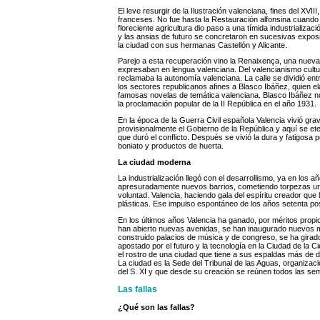
El leve resurgir de la Ilustración valenciana, fines del XVIII
franceses. No fue hasta la Restauración alfonsina cuando 
floreciente agricultura dio paso a una tímida industrializa
y las ansias de futuro se concretaron en sucesivas expos
la ciudad con sus hermanas Castellón y Alicante.
Parejo a esta recuperación vino la Renaixença, una nuev
expresaban en lengua valenciana. Del valencianismo cultur
reclamaba la autonomía valenciana. La calle se dividió ent
los sectores republicanos afines a Blasco Ibáñez, quien ela
famosas novelas de temática valenciana. Blasco Ibáñez no 
la proclamación popular de la II República en el año 1931.
En la época de la Guerra Civil española Valencia vivió gr
provisionalmente el Gobierno de la República y aquí se ete
que duró el conflicto. Después se vivió la dura y fatigosa
boniato y productos de huerta.
La ciudad moderna
La industrialización llegó con el desarrollismo, ya en los
apresuradamente nuevos barrios, cometiendo torpezas ur
voluntad. Valencia, haciendo gala del espíritu creador que l
plásticas. Ese impulso espontáneo de los años setenta pos
En los últimos años Valencia ha ganado, por méritos propio
han abierto nuevas avenidas, se han inaugurado nuevos mu
construido palacios de música y de congreso, se ha girado
apostado por el futuro y la tecnología en la Ciudad de la 
el rostro de una ciudad que tiene a sus espaldas más de d
La ciudad es la Sede del Tribunal de las Aguas, organizaci
del S. XI y que desde su creación se reúnen todos las sem
Las fallas
¿Qué son las fallas?