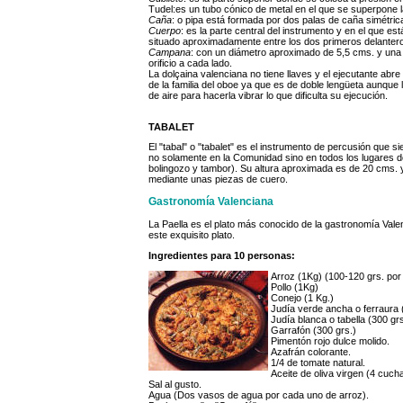
Tudel:es un tubo cónico de metal en el que se superpone 
Caña
: o pipa está formada por dos palas de caña simétrica
Cuerpo
: es la parte central del instrumento y en el que est
situado aproximadamente entre los dos primeros delantero
Campana
: con un diámetro aproximado de 5,5 cms. y una lo
orificio a cada lado.
La dolçaina valenciana no tiene llaves y el ejecutante abre
de la familia del oboe ya que es de doble lengüeta aunque
de aire para hacerla vibrar lo que dificulta su ejecución.
TABALET
El "tabal" o "tabalet" es el instrumento de percusión que
no solamente en la Comunidad sino en todos los lugares donde
bolingozo y tambor). Su altura aproximada es de 20 cms. y
mediante unas piezas de cuero.
Gastronomía Valenciana
La Paella es el plato más conocido de la gastronomía Valen
este exquisito plato.
Ingredientes para 10 personas:
Arroz (1Kg) (100-120 grs. por
Pollo (1Kg)
Conejo (1 Kg.)
Judía verde ancha o ferraura 
Judía blanca o tabella (300 grs
Garrafón (300 grs.)
Pimentón rojo dulce molido.
Azafrán colorante.
1/4 de tomate natural.
Aceite de oliva virgen (4 cuc
Sal al gusto.
Agua (Dos vasos de agua por cada uno de arroz).