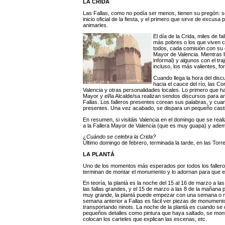
LA CRIDA
Las Fallas, como no podía ser menos, tienen su pregón: se 
inicio oficial de la fiesta, y el primero que sirve de excus
animarles.
El día de la Crida, miles de f
más pobres o los que viven ce
todos, cada comisión con su e
Mayor de Valencia. Mientras ll
informal) y algunos con el tr
incluso, los más valientes, 
Cuando llega la hora del dis
hacia el cauce del río, las Co
Valencia y otras personalidades locales. Lo primero que ha
Mayor y el/la Alcalde/sa realizan sendos discursos para an
Fallas. Los falleros presentes corean sus palabras, y cua
presentes. Una vez acabado, se dispara un pequeño castillo
En resumen, si visitáis Valencia en el domingo que se real
a la Fallera Mayor de Valencia (que es muy guapa) y además
¿Cuándo se celebra la Crida?
Último domingo de febrero, terminada la tarde, en las Torr
LA PLANTÁ
Uno de los momentos más esperados por todos los falleros es
terminan de montar el monumento y lo adornan para que es
En teoría, la plantà es la noche del 15 al 16 de marzo a l
las fallas grandes, y el 15 de marzo a las 8 de la mañana 
muy grande, la plantá puede empezar con una semana o má
semana anterior a Fallas es fácil ver piezas de monumento
transportando ninots. La noche de la plantà es cuando se da
pequeños detalles como pintura que haya saltado, se mont
colocan los carteles que explican las escenas, etc.