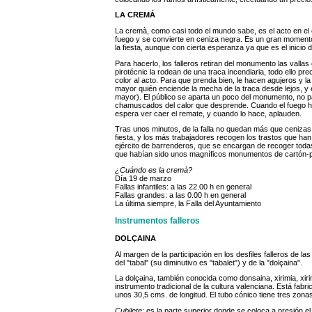
LA CREMÁ
La cremà, como casi todo el mundo sabe, es el acto en el
fuego y se convierte en ceniza negra. Es un gran momento e
la fiesta, aunque con cierta esperanza ya que es el inicio 
Para hacerlo, los falleros retiran del monumento las vallas
pirotécnic la rodean de una traca incendiaria, todo ello pre
color al acto. Para que prenda bien, le hacen agujeros y la 
mayor quién enciende la mecha de la traca desde lejos, y é
mayor). El público se aparta un poco del monumento, no p
chamuscados del calor que desprende. Cuando el fuego h
espera ver caer el remate, y cuando lo hace, aplauden.
Tras unos minutos, de la falla no quedan más que cenizas y 
fiesta, y los más trabajadores recogen los trastos que ha
ejército de barrenderos, que se encargan de recoger todas 
que habían sido unos magníficos monumentos de cartón-p
¿Cuándo es la cremà?
Día 19 de marzo
Fallas infantiles: a las 22.00 h en general
Fallas grandes: a las 0.00 h en general
La última siempre, la Falla del Ayuntamiento
Instrumentos falleros
DOLÇAINA
Al margen de la participación en los desfiles falleros de 
del "tabal" (su diminutivo es "tabalet") y de la "dolçaina".
La dolçaina, también conocida como donsaina, xirimia, xiri
instrumento tradicional de la cultura valenciana. Está fabr
unos 30,5 cms. de longitud. El tubo cónico tiene tres zon
Cubilete
: es la parte superior donde se coloca a presión el