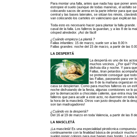
Para montar una falla, antes que nada hay que poner arena 
estropee el suelo (aunque de todas maneras, el asfalto se 
colocando sacos de arena en la parte inferior para que que
central y las bases laterales, se sitúan los ninots, claván
van colocando los carteles en valenciano que explican las 
Toda esto es necesario hacer para plantar la falla grande. La f
casal de la falla. Los falleros la guardan, y a las 8 de la 
césped alrededor. ¡Así de fácil!
¿Cuándo empieza La plantà ?
Fallas infantiles: 15 de marzo, suele ser a las 8.00 h
Fallas grandes: noche del 15 de marzo, a partir de las 0.0
LA DESPERTÁ
La despertà es uno de los acto
muchos vecinos. ¿Por qué? Porq
disfruta día y noche. Y para que
Fallas, tiran petardos acompaña
se pretende conseguir que todo 
las Fallas, paseando para ver l
las 8 de la mañana organizan mu
casa se despiertan. Como para muchos falleros es un esfu
noche disfrutando de la fiesta, algunas comisiones se lo 
por la demarcación a chocolate caliente, que entra muy b
falleros que para acudir a este acto, no duermen en toda 
la hora de la mascletà. Otros van justo después de la des
son tan madrugadores!
¿Cuándo es la despertà?
Del 16 al 19 de marzo en toda Valencia, a partir de las 8 
LA MASCLETÁ
¡La mascletà! Es una especialidad pirotécnica compuesta 
continuamente con la finalidad básica de producir mucho 
suelen poner colores para que hagan mas bonito. La mas