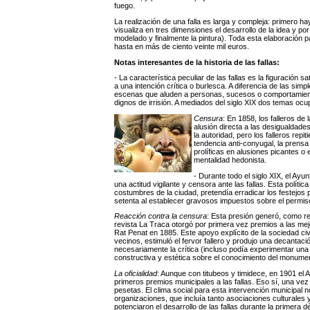
fuego.
La realización de una falla es larga y compleja: primero h
visualiza en tres dimensiones el desarrollo de la idea y por 
modelado y finalmente la pintura). Toda esta elaboración 
hasta en más de ciento veinte mil euros.
Notas interesantes de la historia de las fallas:
- La característica peculiar de las fallas es la figuración
a una intención crítica o burlesca. A diferencia de las simp
escenas que aluden a personas, sucesos o comportamiento
dignos de irrisión. A mediados del siglo XIX dos temas ocupar
Censura
: En 1858, los falleros de
alusión directa a las desigualdades
la autoridad, pero los falleros repi
tendencia anti-conyugal, la prensa
prolíficas en alusiones picantes 
mentalidad hedonista.
- Durante todo el siglo XIX, el Ayu
una actitud vigilante y censora ante las fallas. Esta polític
costumbres de la ciudad, pretendía erradicar los festejos p
setenta al establecer gravosos impuestos sobre el permiso 
Reacción contra la censura
: Esta presión generó, como re
revista La Traca otorgó por primera vez premios a las mejor
Rat Penat en 1885. Este apoyo explícito de la sociedad civ
vecinos, estimuló el fervor fallero y produjo una decantación
necesariamente la crítica (incluso podía experimentar una
constructiva y estética sobre el conocimiento del monume
La oficialidad
: Aunque con titubeos y timidece, en 1901 el 
primeros premios municipales a las fallas. Eso sí, una vez
pesetas. El clima social para esta intervención municipal 
organizaciones, que incluía tanto asociaciones culturales 
potenciaron el desarrollo de las fallas durante la primera d