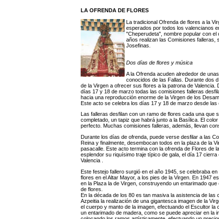
LA OFRENDA DE FLORES
La tradicional Ofrenda de flores a la 
esperados por todos los valencianos en 
"Cheperudeta", nombre popular con el
años realizan las Comisiones falleras, 
Josefinas.
Dos días de flores y música
A la Ofrenda acuden alrededor de unas
conocidos de las Fallas. Durante dos dí
de la Virgen a ofrecer sus flores a la patrona de Valencia.
días 17 y 18 de marzo todas las comisiones falleras desf
hacia una reproducción enorme de la Virgen de los Desamp
Este acto se celebra los días 17 y 18 de marzo desde las c
Las falleras desfilan con un ramo de flores cada una que 
completado, un tapiz que habrá junto a la Basílica. El color
perfecto. Muchas comisiones falleras, además, llevan con
Durante los días de ofrenda, puede verse desfilar a las Comi
Reina y finalmente, desembocan todos en la plaza de la Vi
pasacalle. Este acto termina con la ofrenda de Flores de 
esplendor su riquísimo traje típico de gala, el día 17 cierra
Valencia .
Este festejo fallero surgió en el año 1945, se celebraba en 
flores en el Altar Mayor, a los pies de la Virgen. En 1947 es
en la Plaza la de Virgen, construyendo un entarimado que c
de flores.
En la década de los 80 es tan masiva la asistencia de las 
Azpeitia la realización de una gigantesca imagen de la Vi
el cuerpo y manto de la imagen, efectuando el Escultor la c
un entarimado de madera, como se puede apreciar en la
colocando los ramos artísticamente, efectuando un precio