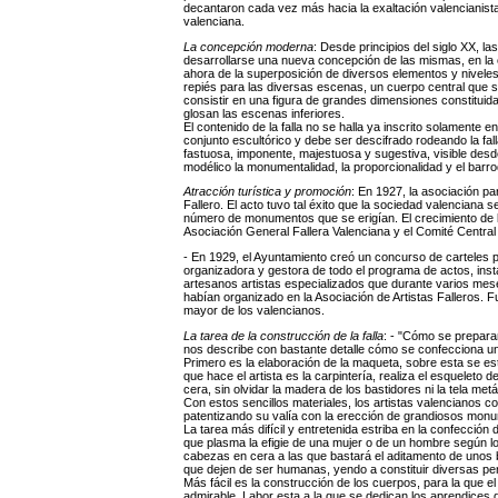
decantaron cada vez más hacia la exaltación valencianista y
valenciana.
La concepción moderna
: Desde principios del siglo XX, l
desarrollarse una nueva concepción de las mismas, en la c
ahora de la superposición de diversos elementos y nivel
repiés para las diversas escenas, un cuerpo central que 
consistir en una figura de grandes dimensiones constitui
glosan las escenas inferiores.
El contenido de la falla no se halla ya inscrito solamente e
conjunto escultórico y debe ser descifrado rodeando la fall
fastuosa, imponente, majestuosa y sugestiva, visible desde 
modélico la monumentalidad, la proporcionalidad y el barr
Atracción turística y promoción
: En 1927, la asociación pa
Fallero. El acto tuvo tal éxito que la sociedad valenciana
número de monumentos que se erigían. El crecimiento de la
Asociación General Fallera Valenciana y el Comité Central 
- En 1929, el Ayuntamiento creó un concurso de carteles pa
organizadora y gestora de todo el programa de actos, in
artesanos artistas especializados que durante varios mese
habían organizado en la Asociación de Artistas Falleros. F
mayor de los valencianos.
La tarea de la construcción de la falla
: - "Cómo se preparan
nos describe con bastante detalle cómo se confecciona una
Primero es la elaboración de la maqueta, sobre esta se es
que hace el artista es la carpintería, realiza el esqueleto d
cera, sin olvidar la madera de los bastidores ni la tela met
Con estos sencillos materiales, los artistas valencianos c
patentizando su valía con la erección de grandiosos mon
La tarea más difícil y entretenida estriba en la confección
que plasma la efigie de una mujer o de un hombre según l
cabezas en cera a las que bastará el aditamento de unos bi
que dejen de ser humanas, yendo a constituir diversas pers
Más fácil es la construcción de los cuerpos, para la que 
admirable. Labor esta a la que se dedican los aprendices de