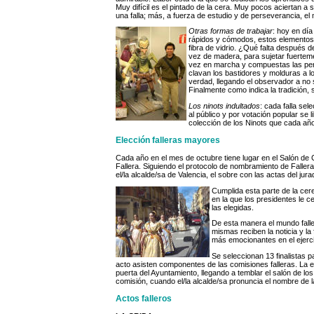
Muy difícil es el pintado de la cera. Muy pocos aciertan a s
una falla; más, a fuerza de estudio y de perseverancia, el 
Otras formas de trabajar
: hoy en día
rápidos y cómodos, estos elementos 
fibra de vidrio. ¿Qué falta después 
vez de madera, para sujetar fuertemen
vez en marcha y compuestas las perso
clavan los bastidores y molduras a 
verdad, llegando el observador a no sa
Finalmente como indica la tradición, 
Los ninots indultados
: cada falla se
al público y por votación popular se l
colección de los Ninots que cada año
Elección falleras mayores
Cada año en el mes de octubre tiene lugar en el Salón de C
Fallera. Siguiendo el protocolo de nombramiento de Fallera
el/la alcalde/sa de Valencia, el sobre con las actas del ju
Cumplida esta parte de la cere
en la que los presidentes le ce
las elegidas.
De esta manera el mundo fall
mismas reciben la noticia y la
más emocionantes en el ejercici
Se seleccionan 13 finalistas 
acto asisten componentes de las comisiones falleras. La
puerta del Ayuntamiento, llegando a temblar el salón de lo
comisión, cuando el/la alcalde/sa pronuncia el nombre de 
Actos falleros