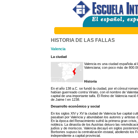
HISTORIA DE LAS FALLAS
Valencia
La ciudad
Valencia es una ciudad española al 
Valenciana; con poco más de 800.000
Historia
En el año 138 a.C. se fundó la ciudad, por el cónsul roma
habían guerreado contra Viriato, con el nombre de Valentia
capital de una importante taifa. El Reino de Valencia nació 
de Jaime I en 1238.
Desarrollo económico y social
En los siglos XIV y XV la ciudad de Valencia fue capital c
pasaban por Valencia y abundaban los autores y artistas 
En la época del Renacimiento sufrió la primera gran crisi
nobleza. La dinastía de los Austrias detuvo las reivindica
judíos y de moriscos. Valencia decayó en siglos posteriore
Borbones supuso la centralización estatal, aboliendo los F
independiente a capital provincial.