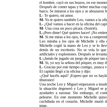
el hombre, cayó en sus brazos, en ese momen
Después de comer tapas y beber muchas copas
barco. Se miraron a los ojos y se abrazaron f
L
- Te quiero, mi amor.
M
- Yo te quiero también Leo, vamos a la ofic
L
- ¿Qué vamos a hacer en la oficina del capi
M
- Una cosa un poco pícara. (Sonrió).
L
-¡Pero dime! Qué quieres hacer! ¡No entie
M
- Si me miras a los ojos, lo vas a comprend
Leo miraba a los ojos de Michelle y ella s
Michelle cogió la mano de Leo y se lo llevó
detrás de un escritorio. No se veía lo qu
artificiales y explosiones. Después se levant
L
-¡Jamás he jugado un juego de póquer tan
M
- Si, yo soy la señora del póquer, es muy di
L
- Gracias por este tiempo contigo, ¡nunca v
El capitán llegó a la oficina y dijo:
-¿Qué hacéis aquí? ¡Espero que no os hayáis 
tiburones!
Una noche Leo y Miguel empezaron a insulta
la situación degeneró y Leo y Miguel se p
ayudarles a razonar. Sin embargo, el co
pelearse. En este momento Michelle quiso
cuchillada en el corazón. Michelle murió 
triste.