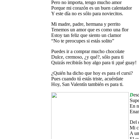
Pero no importa, tengo mucho amor
Porque mi corazón es un buen calentador
Y este día no es sólo para noviecitos.
Mi madre, padre, hermana y perrito
Tenemos un amor que es como una flor
Estoy tan feliz que siento un clamor
“No te preocupes si estás solito”
Puedes ir a comprar mucho chocolate
Dulce, cremoso, ¿y qué?, sólo para ti
Quizás recibirás hoy algo para ti ¡qué guay!
¿Quién ha dicho que hoy es para el cursi?
Pues cuando tú estás triste, acuérdate
Hoy, San Valentín también es para ti.
D
es
Supe
En n
Enam
Del 
Mi c
A un
El c