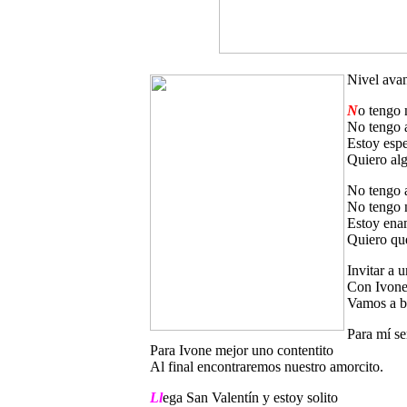
Nivel ava
N
o tengo 
No tengo 
Estoy esp
Quiero al
No tengo a
No tengo n
Estoy enam
Quiero que
Invitar a u
Con Ivone
Vamos a bu
Para mí se
Para Ivone mejor uno contentito
Al final encontraremos nuestro amorcito.
Ll
ega San Valentín y estoy solito