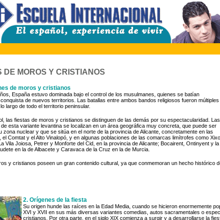
S DE MOROS Y CRISTIANOS
nes de moros y cristianos
años, España estuvo dominada bajo el control de los musulmanes, quienes se batían
conquista de nuevos territorios. Las batallas entre ambos bandos religiosos fueron múltiples
o largo de todo el territorio peninsular.
l, las fiestas de moros y cristianos se distinguen de las demás por su espectacularidad. Las
 de esta variante levantina se localizan en un área geográfica muy concreta, que puede ser
zona nuclear y que se sitúa en el norte de la provincia de Alicante, concretamente en las
, el Comtat y el Alto Vinalopó, y en algunas poblaciones de las comarcas limítrofes como Xi
La Vila Joiosa, Petrer y Monforte del Cid, en la provincia de Alicante; Bocairent, Ontinyent y la
audete en la de Albacete y Caravaca de la Cruz en la de Murcia.
ros y cristianos poseen un gran contenido cultural, ya que conmemoran un hecho histórico d
2. Orígenes de la fiesta
Su origen hunde las raíces en la Edad Media, cuando se hicieron enormemente pop
XVI y XVII en sus más diversas variantes comedias, autos sacramentales o espe
cristianos. Por otra parte, en el siglo XIX comienza a surgir y a desarrollarse la fie