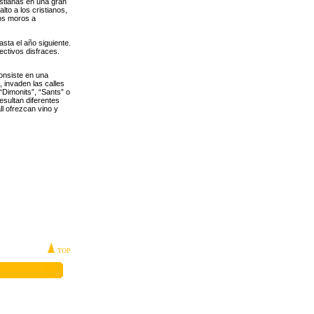
istianas en una gran
lto a los cristianos,
los moros a
asta el año siguiente.
ectivos disfraces.
consiste en una
 invaden las calles
“Dimonits”, “Sants” o
esultan diferentes
l ofrezcan vino y
TOP