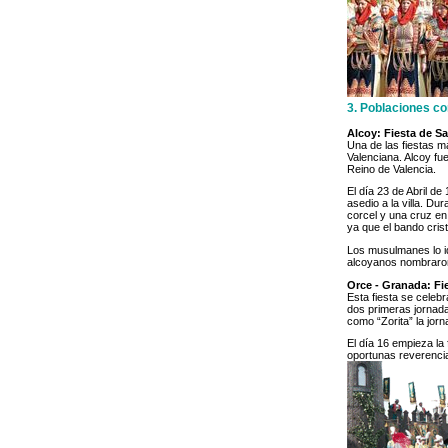
3. Poblaciones c
Alcoy: Fiesta de S
Una de las fiestas má
Valenciana. Alcoy fu
Reino de Valencia.
El día 23 de Abril de
asedio a la villa. Du
corcel y una cruz en
ya que el bando cris
Los musulmanes lo ide
alcoyanos nombraron 
Orce - Granada: Fi
Esta fiesta se celeb
dos primeras jornada
como “Zorita” la jorn
El día 16 empieza la
oportunas reverencia