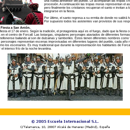
una vuelta alrededor del pueblo. Le acompañan las tropas cr
procesión. A continuación las tropas moras representan el asa
pero finalmente los cristianos recuperan el santo e invitan a 
integrarse en la fiesta.
Por último, el santo regresa a su ermita de donde no saldrá h
Por supuesto todos los asistentes van provistos de sus resp
: Fiesta a San Antón.
 fiesta el 17 de enero. Según la tradición, el protagonista aquí es el fuego, dado que la fiesta 
n el centro de Forcall. Las botargas, singulares personajes ataviados de diferentes formas,
stellonense bailando al son de dulzainas y tamboriles. Éstos tienen diferentes nombres como 
 personajes representan escenas improvisadas en diferentes lugares del pueblo, cada año r
mo los escenarios. Es muy tradicional que durante la representación los habitantes de Forcal
el intenso frío de la noche levantina.