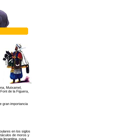
xona, Mutxamel,
 Font de la Figuera,
e gran importancia
ulares en los siglos
ctáculos de moros y
sta levantina, cuya