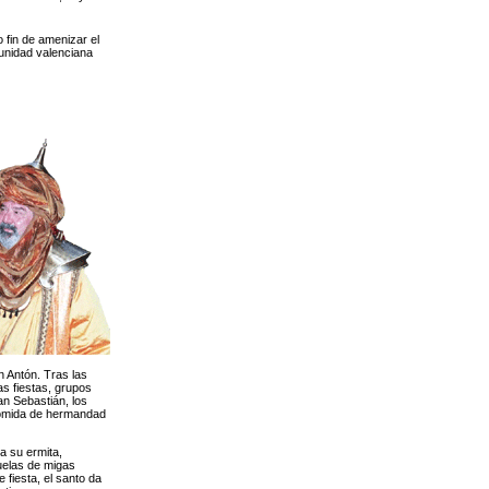
o fin de amenizar el
munidad valenciana
n Antón. Tras las
as fiestas, grupos
an Sebastián, los
 comida de hermandad
a su ermita,
uelas de migas
 fiesta, el santo da