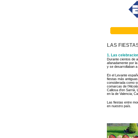
LAS FIESTA
1. Las celebracio
Durante cientos de 
afanadamente por la 
y se desarrollaban a l
En el Levante españo
fiestas más antiguas
considerada como su 
comarcas de l'Alcoià
Callosa d'en Sarrià, 
en la de Valencia; C
Las fiestas entre mo
en nuestro país.