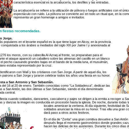
característica esencial es la arcabucería, los desfiles y las entradas.
La arcabucería se refiere a la utilización de pólvora o fuegos artificiales con el únic
espectáculo con ruido. La pólvora se convierte así en todo un ritual que, en la co
representa un gran homenaje a amigos e invitados.
on fiestas recomendadas.
an Jorge.
s populares en el levante español es la que tiene lugar en Alcoy, en la provincia
e conquistada a los árabes a mediados del siglo XIII por Jaime I y anexionada al
 1276 los moros, con su cabecilla Al-Azraq al frente, se preparaban para el
rante el ataque apareció un caballero sobre las almenas del castillo en un blanco
 el pecho causando grandes bajas en el bando de la media luna, el musulmán,
tiano estaba representado por la cruz.
ntificaron con Walí y los cristianos con San Jorge. A partir de aquel día, los
patrono a San Jorge y juraron celebrar todos los años una fiesta en su honor.
esta a San Antonio y San Sebastián.
ra del 16 al 20 de enero. También conocidas como “La Soldadesca”, dedican las
s a San Antón, las dos últimas a San Sebastián, siendo el día denominado
ada central.
 fiesta cuando soldados, danzantes, cascaborra y pajes se dirigen a la ermita a recoger a Sa
s y danzas la imagen es conducida en procesión hasta la iglesia. De noche,
durante todas l
locales amenizan la verbena. Al día siguiente, festividad de S
soldados anuncian la misa en su honor. Tras ella una gran
dará paso a otros actos festivos.
En el día de “Zorita” una gran comitiva devuelve a San Antón 
después llega el momento gastronómico donde grandes caz
hacen las delicias de los asistentes. Durante los cinco días de