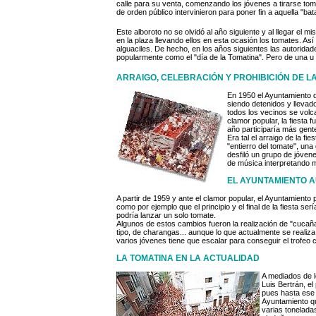
calle para su venta, comenzando los jóvenes a tirarse tom
de orden público intervinieron para poner fin a aquella "bata
Este alboroto no se olvidó al año siguiente y al llegar el 
en la plaza llevando ellos en esta ocasión los tomates. Así
alguaciles. De hecho, en los años siguientes las autorida
popularmente como el "día de la Tomatina". Pero de una u 
ARRAIGO, CELEBRACIÓN Y PROHIBICIÓN DE L
En 1950 el Ayuntamiento de
siendo detenidos y llevado
todos los vecinos se volca
clamor popular, la fiesta 
año participaría más gent
Era tal el arraigo de la f
"entierro del tomate", un
desfiló un grupo de jóve
de música interpretando 
EL AYUNTAMIENTO A
A partir de 1959 y ante el clamor popular, el Ayuntamiento
como por ejemplo que el principio y el final de la fiesta 
podría lanzar un solo tomate.
Algunos de estos cambios fueron la realización de "cucañ
tipo, de charangas... aunque lo que actualmente se realiza
varios jóvenes tiene que escalar para conseguir el trofeo 
LA TOMATINA EN LA ACTUALIDAD
A mediados de l
Luis Bertrán, e
pues hasta ese 
Ayuntamiento qu
varias tonelada