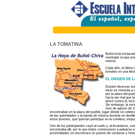
LA TOMATINA
Buñol está enclavado
municipio ocupa una 
metros.
Cada año, el último
tomates en una fiest
EL ORIGEN DE L
Existen diversas teo
inicio se remonta a
por la plaza del pue
hacía tan mal que la
lanzó contra él, luc
Sin embargo, la ver
mes de agosto de
1
encontraban en la plaza del pueblo, lugar dónde se celebra
de las autoridades y la banda de música durante un desfi
estos jóvenes, que querían participar en la comitiva, empuj
Uno de los participantes cayó al suelo y, al levantarse, c
encontraba allí, por lo que todos comenzaron a pelearse en
proximidades se encontrara un puesto de verduras y horta