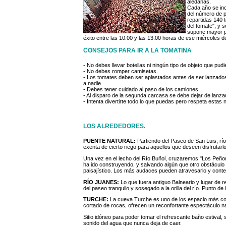
aledañas.
Cada año se inc
del número de p
repartidas 140 
del tomate", y 
supone mayor pe
éxito entre las 10:00 y las 13:00 horas de ese miércoles 
CONSEJOS PARA IR A LA TOMATINA
- No debes llevar botellas ni ningún tipo de objeto que pud
- No debes romper camisetas.
- Los tomates deben ser aplastados antes de ser lanzado
a nadie.
- Debes tener cuidado al paso de los camiones.
- Al disparo de la segunda carcasa se debe dejar de lanza
- Intenta divertirte todo lo que puedas pero respeta esta
LOS ALREDEDORES.
PUENTE NATURAL:
Partiendo del Paseo de San Luis, rí
exenta de cierto riego para aquellos que deseen disfrutarlo
Una vez en el lecho del Río Buñol, cruzaremos "Los Peñon
ha ido construyendo, y salvando algún que otro obstáculo 
paisajístico. Los más audaces pueden atravesarlo y conte
RÍO JUANES:
Lo que fuera antiguo Balneario y lugar de 
del paseo tranquilo y sosegado a la orilla del río. Punto de i
TURCHE:
La cueva Turche es uno de los espacio más cono
cortado de rocas, ofrecen un reconfortante espectáculo na
Sitio idóneo para poder tomar el refrescante baño estival
sonido del agua que nunca deja de caer.