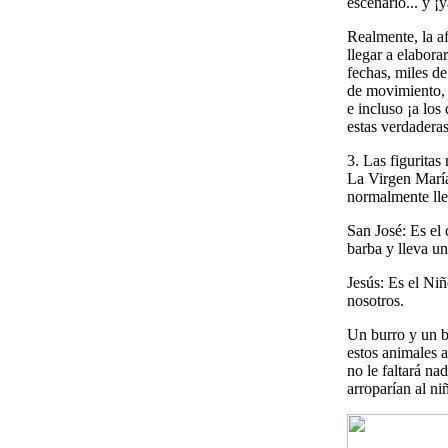
escenario... y 
Realmente, la a
llegar a elabora
fechas, miles de
de movimiento, a
e incluso ¡a los
estas verdaderas
3. Las figuritas
La Virgen María:
normalmente lle
San José: Es el
barba y lleva un
Jesús: Es el Niñ
nosotros.
Un burro y un bu
estos animales a
no le faltará na
arroparían al ni