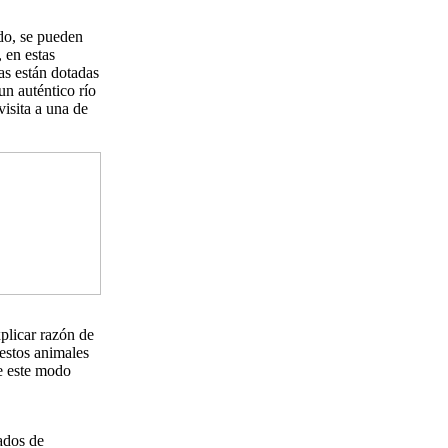
odo, se pueden
, en estas
as están dotadas
un auténtico río
visita a una de
plicar razón de
 estos animales
de este modo
ados de