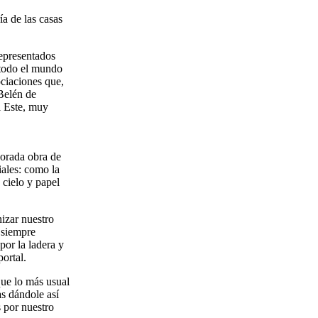
ía de las casas
representados
 todo el mundo
ociaciones que,
Belén de
l Este, muy
borada obra de
iales: como la
 cielo y papel
izar nuestro
i siempre
por la ladera y
ortal.
que lo más usual
as dándole así
s por nuestro