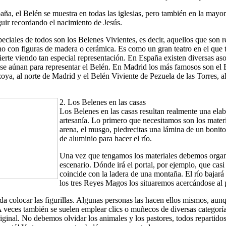
ña, el Belén se muestra en todas las iglesias, pero también en la mayor
guir recordando el nacimiento de Jesús.
eciales de todos son los Belenes Vivientes, es decir, aquellos que son 
no con figuras de madera o cerámica. Es como un gran teatro en el que
vierte viendo tan especial representación. En España existen diversas as
, se aúnan para representar el Belén. En Madrid los más famosos son el 
oya, al norte de Madrid y el Belén Viviente de Pezuela de las Torres, a
2. Los Belenes en las casas
Los Belenes en las casas resultan realmente una ela
artesanía. Lo primero que necesitamos son los mater
arena, el musgo, piedrecitas una lámina de un bonito
de aluminio para hacer el río.
Una vez que tengamos los materiales debemos organ
escenario. Dónde irá el portal, por ejemplo, que cas
coincide con la ladera de una montaña. El río bajará 
los tres Reyes Magos los situaremos acercándose al p
da colocar las figurillas. Algunas personas las hacen ellos mismos, aun
A veces también se suelen emplear clics o muñecos de diversas categorí
iginal. No debemos olvidar los animales y los pastores, todos repartido