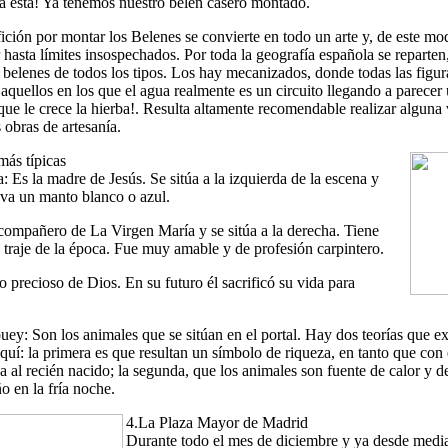
¡ya está! Ya tenemos nuestro belén casero montado.
fición por montar los Belenes se convierte en todo un arte y, de este m
r hasta límites insospechados. Por toda la geografía española se reparten
 belenes de todos los tipos. Los hay mecanizados, donde todas las figur
quellos en los que el agua realmente es un circuito llegando a parecer 
 que le crece la hierba!. Resulta altamente recomendable realizar alguna 
 obras de artesanía.
 más típicas
 Es la madre de Jesús. Se sitúa a la izquierda de la escena y
va un manto blanco o azul.
 compañero de La Virgen María y se sitúa a la derecha. Tiene
 traje de la época. Fue muy amable y de profesión carpintero.
o precioso de Dios. En su futuro él sacrificó su vida para
ey: Son los animales que se sitúan en el portal. Hay dos teorías que ex
quí: la primera es que resultan un símbolo de riqueza, en tanto que con
da al recién nacido; la segunda, que los animales son fuente de calor y 
ño en la fría noche.
4.La Plaza Mayor de Madrid
Durante todo el mes de diciembre y ya desde medi