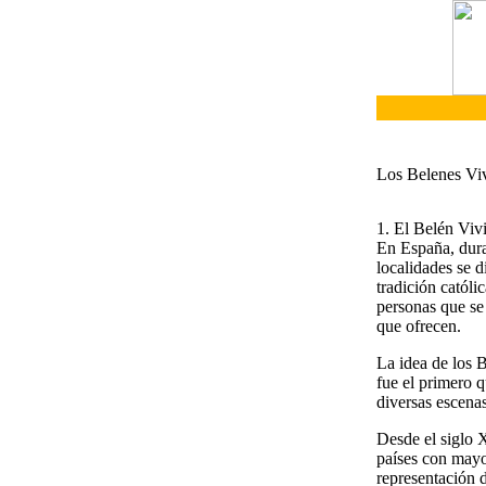
Los Belenes Viv
1. El Belén Viv
En España, dura
localidades se d
tradición catól
personas que se
que ofrecen.
La idea de los B
fue el primero q
diversas escenas
Desde el siglo X
países con mayo
representación 