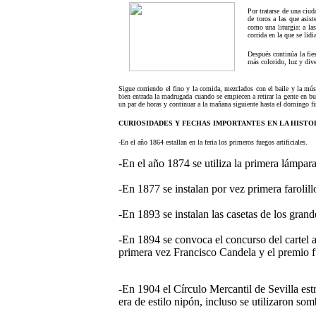
Por tratarse de una ciud
de toros a las que asis
como una liturgia: a las
corrida en la que se lidi
Después continúa la fie
más colorido, luz y dive
Sigue corriendo el fino y la comida, mezclados con el baile y la músi
bien entrada la madrugada cuando se empiecen a retirar la gente en bus
un par de horas y continuar a la mañana siguiente hasta el domingo fin
CURIOSIDADES Y FECHAS IMPORTANTES EN LA HISTORI
-En el año 1864 estallan en la feria los primeros fuegos artificiales.
-En el año 1874 se utiliza la primera lámpara
-En 1877 se instalan por vez primera farolill
-En 1893 se instalan las casetas de los grand
-En 1894 se convoca el concurso del cartel 
primera vez Francisco Candela y el premio f
-En 1904 el Círculo Mercantil de Sevilla est
era de estilo nipón, incluso se utilizaron somb