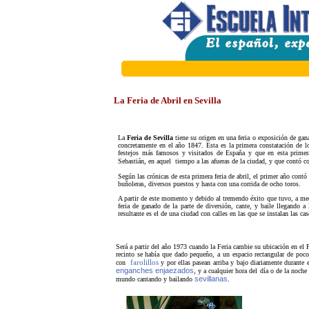
La Feria de Abril en Sevilla
La
Feria de Sevilla
tiene su origen en una feria o exposición de gan
concretamente en el año 1847. Esta es la primera constatación de l
festejos más famosos y visitados de España y que en esta prime
Sebastián, en aquel tiempo a las afueras de la ciudad, y que contó 
Según las crónicas de esta primera feria de abril, el primer año contó
buñoleras, diversos puestos y hasta con una corrida de ocho toros.
A partir de este momento y debido al tremendo éxito que tuvo, a med
feria de ganado de la parte de diversión, cante, y baile llegando a l
resultante es el de una ciudad con calles en las que se instalan las cas
Será a partir del año 1973 cuando la Feria cambie su ubicación en el 
recinto se había que dado pequeño, a un espacio rectangular de poc
con
farolillos
y por ellas pasean arriba y bajo diariamente durante 
enganches enjaezados
, y a cualquier hora del día o de la noch
sevillanas
mundo cantando y bailando
.