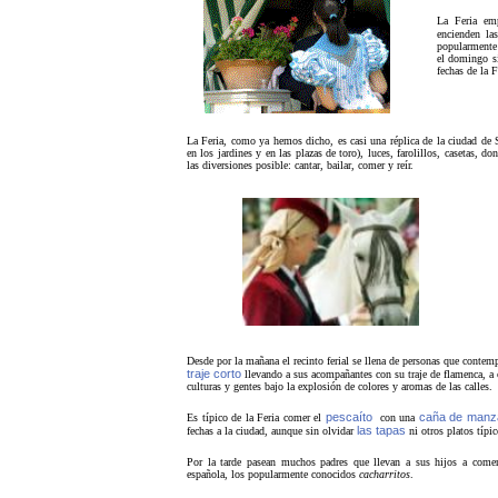
La Feria em
encienden la
popularmente 
el domingo si
fechas de la 
La Feria, como ya hemos dicho, es casi una réplica de la ciudad de S
en los jardines y en las plazas de toro), luces, farolillos, casetas, d
las diversiones posible: cantar, bailar, comer y reír.
Desde por la mañana el recinto ferial se llena de personas que contem
traje corto
llevando a sus acompañantes con su traje de flamenca, a o
culturas y gentes bajo la explosión de colores y aromas de las calles.
pescaíto
caña de manza
Es típico de la Feria comer el
con una
las tapas
fechas a la ciudad, aunque sin olvidar
ni otros platos típi
Por la tarde pasean muchos padres que llevan a sus hijos a comer
española, los popularmente conocidos
cacharritos
.