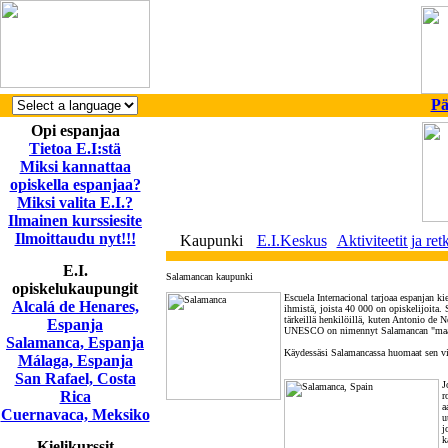
Pä
Opi espanjaa
Tietoa E.I:stä
Miksi kannattaa
opiskella espanjaa?
Miksi valita E.I.?
Ilmainen kurssiesite
Ilmoittaudu nyt!!!
Kaupunki
E.I.Keskus
Aktiviteetit ja ret
E.I.
Salamancan kaupunki
opiskelukaupungit
Escuela Internacional tarjoaa espanjan k
Alcalá de Henares,
ihmistä, joista 40 000 on opiskelijoita.
tärkeillä henkilöillä, kuten Antonio de 
Espanja
UNESCO on nimennyt Salamancan "maailm
Salamanca, Espanja
Käydessäsi Salamancassa huomaat sen vie
Málaga, Espanja
San Rafael, Costa
J
Rica
r
a
Cuernavaca, Meksiko
u
j
k
Kielikurssit