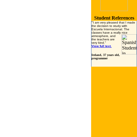
Student References
“
I am very pleased that I made
the decision to study with
Escuela Internacional.
The
classes have a really nice
atmosphere, and
the teachers
are
very kind.
"
View full text.
Ireland
, 37 years old,
programmer