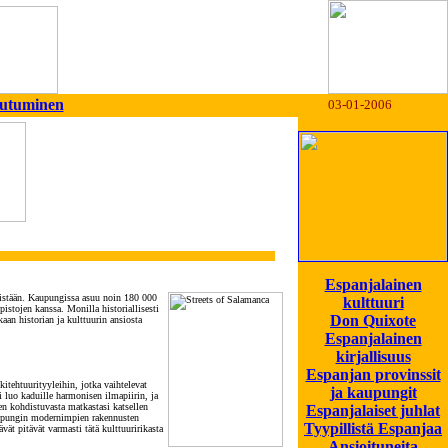
autuminen
03-01-2006
Espanjalainen
teistään. Kaupungissa asuu noin 180 000
kulttuuri
stojen kanssa. Monilla historiallisesti
Don Quixote
aan historian ja kulttuurin ansiosta
Espanjalainen
kirjallisuus
Espanjan provinssit
kitehtuurityyleihin, jotka vaihtelevat
ja kaupungit
 luo kaduille harmonisen ilmapiirin, ja
en kohdistuvasta matkastasi katsellen
Espanjalaiset juhlat
Kaupungin modernimpien rakennusten
Tyypillistä Espanjaa
ävät pitävät varmasti tätä kulttuuririkasta
Ansioituneita