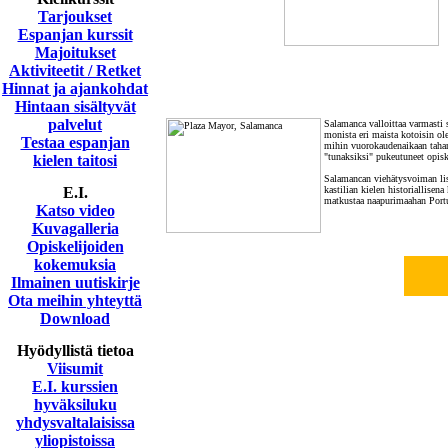
Tarjoukset
Espanjan kurssit
Majoitukset
Aktiviteetit / Retket
Hinnat ja ajankohdat
Hintaan sisältyvät
palvelut
Salamanca valloittaa varmasti 
monista eri maista kotoisin ole
Testaa espanjan
mihin vuorokaudenaikaan tahansa
"tunaksiksi" pukeutuneet opiske
kielen taitosi
Salamancan viehätysvoiman lisä
E.I.
kastilian kielen historiallise
matkustaa naapurimaahan Portu
Katso video
Kuvagalleria
Opiskelijoiden
kokemuksia
Ilmainen uutiskirje
Ota meihin yhteyttä
Download
Hyödyllistä tietoa
Viisumit
E.I. kurssien
hyväksiluku
yhdysvaltalaisissa
yliopistoissa