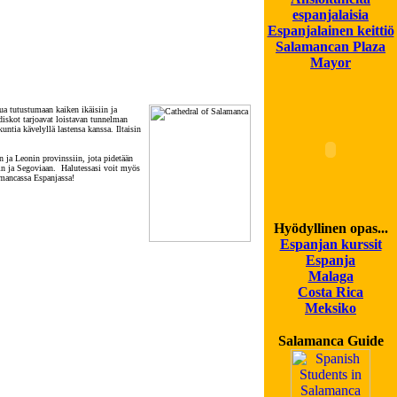
espanjalaisia
Espanjalainen keittiö
Salamancan Plaza
Mayor
ua tutustumaan kaiken ikäisiin ja
 diskot tarjoavat loistavan tunnelman
ntia kävelyllä lastensa kanssa. Iltaisin
 ja Leonin provinssiin, jota pidetään
in ja Segoviaan. Halutessasi voit myös
mancassa Espanjassa!
Hyödyllinen opas...
Espanjan kurssit
Espanja
Malaga
Costa Rica
Meksiko
Salamanca Guide