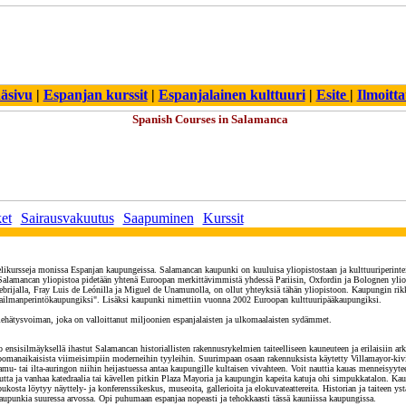
äsivu
|
Espanjan kurssit
|
Espanjalainen kulttuuri
|
Esite
|
Ilmoitt
ket
Sairausvakuutus
Saapuminen
Kurssit
ielikursseja monissa Espanjan kaupungeissa. Salamancan kaupunki on kuuluisa yliopistostaan ja kulttuuriperin
 Salamancan yliopistoa pidetään yhtenä Euroopan merkittävimmistä yhdessä Pariisin, Oxfordin ja Bolognen yliopi
Nebrijalla, Fray Luis de Leónilla ja Miguel de Unamunolla, on ollut yhteyksiä tähän yliopistoon. Kaupungin rikk
anperintökaupungiksi". Lisäksi kaupunki nimettiin vuonna 2002 Euroopan kulttuuripääkaupungiksi.
hätysvoiman, joka on valloittanut miljoonien espanjalaisten ja ulkomaalaisten sydämmet.
o ensisilmäyksellä ihastut Salamancan historiallisten rakennusrykelmien taiteelliseen kauneuteen ja erilaisiin ark
oomanaikaisista viimeisimpiin moderneihin tyyleihin. Suurimpaan osaan rakennuksista käytetty Villamayor-kivi
amu- tai ilta-auringon niihin heijastuessa antaa kaupungille kultaisen vivahteen. Voit nauttia kauas menneisyyte
utta ja vanhaa katedraalia tai kävellen pitkin Plaza Mayoria ja kaupungin kapeita katuja ohi simpukkatalon. 
oukosta löytyy näyttely- ja konferenssikeskus, museoita, gallerioita ja elokuvateattereita. Historian ja taiteen yst
aupunkia suuressa arvossa. Opi puhumaan espanjaa nopeasti ja tehokkaasti tässä kauniissa kaupungissa.