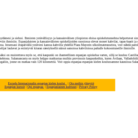
sydämesi ja sielusi. Ihmisten ystävällisyys ja kansainvälisen yliopiston eloisa opiskelutunnelma helpottavat sin
viin ihmisiin. Espanjalaisten ja kansainvälisten opiskelijoiden suosiossa olevat monet kahvilat, tapas-baarit ja
. Istuessasi iltapäivällä ystäviesi kanssa kahvilla yhdellä Plaza Mayorin ulkoilmaterasseista, voit nähdä parisku
lijat laulavat ja esiintyvät kitaran säestyksellä näissä samoissa kahviloissa paikalle kokoontuneille ihmisille.
ksi on muistettava myös se, että kaupunki on ihanteellinen espanjan opiskelua varten, sillä se kuuluu Castillan
na kehtona. Salamancasta on myös helppo matkustaa muihin provinssin kaupunkeihin, kuten Ávilaan, Valladolidi
galiin, jonne on matkaa vain 120 kilometriä. Voit oppia espanjaa espanjan kielen koulussamme kauniissa Sala
Escuela Internacionalin espanjan kielen koulut
|
Ota meihin yhteyttä
E
spanjan
kurssit
|
Opi espanjaa
|
E
spanjanlainen
kulttuuri
|
Privacy Policy