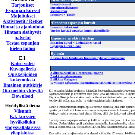
Tarjoukset
Intensiivikurssi
Superintensiivikurssi
Espanjan kurssit
Yksilökurssi
Intensiivi + Yksilö
Majoitukset
Aktiviteetit / Retket
Alennetut espanjan kurssit
Hinnat ja ajankohdat
Intensiivi, lukukausi
Vuoden kestävä espanjan kurssi aloittelijoille
Hintaan sisältyvät
palvelut
Espanjaa ja aktiviteetteja
Testaa espanjan
Espanjan kurssi + Latinalainen tanssi
Espanjan kurssi + Golf
kielen taitosi
Ryhmät
E.I.
Klikkaa tästä halutessasi lisätietoja ryhmäkursseistamme
Katso video
Kuvagalleria
2 viikkoa Alcalá de Henaresissa (Madrid)
Opiskelijoiden
2 viikkoa Salamancassa
kokemuksia
2 viikkoa Málagassa
12 viikkoa Málagassa, Salamancassa tai Alcalá de Henaresissa (
Ilmainen uutiskirje
Ota meihin yhteyttä
E.I. espanjan kielen kouluissa käytetään keskustelupainotteista opetusm
käytännönläheisiä ja kehittävät sekä puhe- että kirjoitustaitoasi. Ohjelm
Download
Käytännölliset ja luovat aktiviteetit auttavat kielitaitosi kehittymistä 
keskitytään pääasiassa puhe- ja kirjoitustaidon kehittämiseen.
Hyödyllistä tietoa
Escuela Internacionalin neljän opiskelutason ansiosta jokaiselle opiskeli
Viisumit
opiskelija. Osallistut kurssin ensimmäisenä päivänä tasokokeeseen, jonka p
kehittyy todella nopeasti heti alusta lähtien, sillä olet jatkuvasti tekem
E.I. kurssien
Syventymisesi espanjan kieleen ja kulttuuriin yhdistettynä E.I. kielik
hyväksiluku
lähtien. Uuden kielen oppii parhaiten puhumalla, kuuntelemalla, lukema
yhdysvaltalaisissa
tavalla Espanjassa E.I. kielikursseilla Alcalássa, Salamancassa tai Mal
yliopistoissa
Kursseille osallistujien tulee olla yleensä vähintään 17 vuotta. 14-18-vu