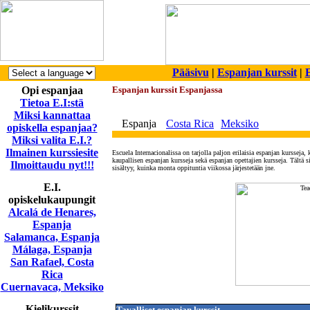
Pääsivu
|
Espanjan kurssit
|
E
Opi espanjaa
Espanjan kurssit Espanjassa
Tietoa E.I:stä
Miksi kannattaa
Espanja
Costa Rica
Meksiko
opiskella espanjaa?
Miksi valita E.I.?
Ilmainen kurssiesite
Escuela Internacionalissa on tarjolla paljon erilaisia espanjan kursseja,
kaupallisen espanjan kursseja sekä espanjan opettajien kursseja. Tältä s
Ilmoittaudu nyt!!!
sisältyy, kuinka monta oppituntia viikossa järjestetään jne.
E.I.
opiskelukaupungit
Alcalá de Henares,
Espanja
Salamanca, Espanja
Málaga, Espanja
San Rafael, Costa
Rica
Cuernavaca, Meksiko
Kielikurssit
Tavalliset espanjan kurssit