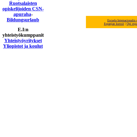
Ruotsalaisten
opiskelijoiden CSN-
apuraha
-
Bildungsurlaub
Escuela Internacionalin
E
spanjan
kurssit
|
Opi esp
E.I:n
yhteistyökumppanit
Yhteistyöyritykset
Yliopistot ja koulut