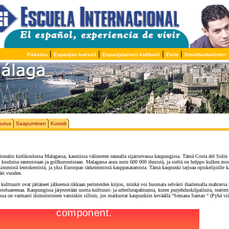
|
|
|
|
Pääsivu
Espanjan kurssit
Espanjalainen kulttuuri
Esite
Ilmoittautuminen
uutus
Saapuminen
Kurssit
cionalin kielikoulussa Malagassa, kauniissa välimeren rannalla sijaitsevassa kaupungissa. Tämä Costa del Soli
 kuuluisa rannoistaan ja golfkursseistaan. Malagassa asuu noin 600 000 ihmistä, ja sieltä on helppo kulkea moo
immistä lentokentistä, ja yksi Euroopan tärkeimmistä kauppasatamista. Tämä kaupunki tarjoaa opiskelijoille ka
äri vuoden.
kulttuurit ovat jättäneet jälkeensä rikkaan perinteiden kirjon, minkä voi huomata selvästi ihailemalla mahtavia 
steluareenaa. Kaupungissa järjestetään useita kulttuuri- ja urheilutapahtumia, kuten purjehduskilpailuita, teatteri- 
gissa on varmasti ikimuistoinen varsinkin silloin, jos matkustat kaupunkiin keväällä “Semana Santan “ (Pyhä viik