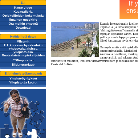
E.I.
Katso video
Kuvagalleria
Opiskelijoiden kokemuksia
Ilmainen uutiskirje
Ota meihin yhteyttä
Escuela Internacionalin kieliko
itäpuolella, ja tämä kaupunki 
Download
“chiringuitoksessa” (rannalla s
espanjan opiskelua varten. Kosk
Hyödyllistä tietoa
golfia ja muita lajeja ympäri v
lähteä katsomaan myös erityis
Viisumit
E.I. kurssien hyväksiluku
On myös muita syitä opiskella e
yhdysvaltalaisissa
omatoimimatkalla. Matkallasi v
yliopistoissa
katedraalia Sevillassa, moskei
Ruotsalaisten opiskelijoiden
varmoja siitä, että rakastut A
-
CSN-apuraha
aurinkoisiin rantoihin, ihmisten vieraanvaraisuuteen ja maukkaisiin ru
Costa del Solista.
Bildungsurlaub
E.I:n yhteistyökumppanit
Yhteistyöyritykset
Yliopistot ja koulut