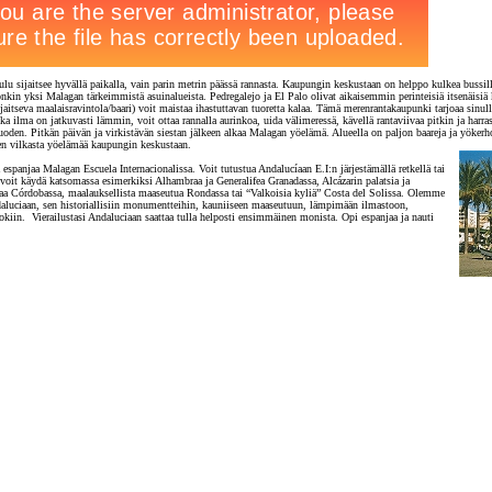
ulu sijaitsee hyvällä paikalla, vain parin metrin päässä rannasta. Kaupungin keskustaan on helppo kulkea bussil
onkin yksi Malagan tärkeimmistä asuinalueista. Pedregalejo ja El Palo olivat aikaisemmin perinteisiä itsenäisiä
ijaitseva maalaisravintola/baari) voit maistaa ihastuttavan tuoretta kalaa. Tämä merenrantakaupunki tarjoaa sinu
a ilma on jatkuvasti lämmin, voit ottaa rannalla aurinkoa, uida välimeressä, kävellä rantaviivaa pitkin ja harrast
uoden. Pitkän päivän ja virkistävän siestan jälkeen alkaa Malagan yöelämä. Alueella on paljon baareja ja yökerho
en vilkasta yöelämää kaupungin keskustaan.
spanjaa Malagan Escuela Internacionalissa. Voit tutustua Andalucíaan E.I:n järjestämällä retkellä tai
oit käydä katsomassa esimerkiksi Alhambraa ja Generalifea Granadassa, Alcázarin palatsia ja
jaa Córdobassa, maalauksellista maaseutua Rondassa tai “Valkoisia kyliä” Costa del Solissa. Olemme
ndaluciaan, sen historiallisiin monumentteihin, kauniiseen maaseutuun, lämpimään ilmastoon,
okiin. Vierailustasi Andaluciaan saattaa tulla helposti ensimmäinen monista. Opi espanjaa ja nauti