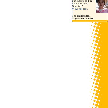
our
culture
and our
experiences in
Spanish."
View full text.
The Philippines
,
23 years old, Student