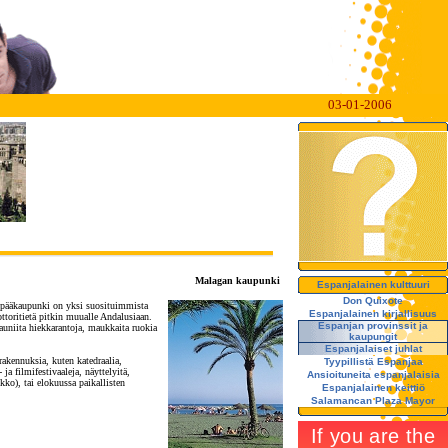
03-01-2006
Malagan kaupunki
Espanjalainen kulttuuri
Don Quixote
n pääkaupunki on yksi suosituimmista
Espanjalainen kirjallisuus
ttoritietä pitkin muualle Andalusiaan.
Espanjan provinssit ja
uniita hiekkarantoja, maukkaita ruokia
kaupungit
Espanjalaiset juhlat
rakennuksia, kuten katedraalia,
Tyypillistä Espanjaa
ja filmifestivaaleja, näyttelyitä,
Ansioituneita espanjalaisia
ko), tai elokuussa paikallisten
Espanjalainen keittiö
Salamancan Plaza Mayor