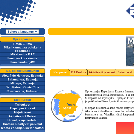
Opi espanjaa
Tietoa E.I:stä
Miksi kannattaa opiskella
espanjaa?
Miksi valita E.I.?
Ilmainen kurssiesite
Ilmoittaudu nyt!!!
E.I. opiskelukaupungit
Kaupunki
E.I.Keskus
Aktiviteetit ja retket
Sairausvak
Alcalá de Henares, Espanja
Salamanca, Espanja
Málaga, Espanja
San Rafael, Costa Rica
Cuernavaca, Meksiko
Opi espanjaa Espanjassa Escuela Interna
lomakohteista Etelä-Euroopassa, ja se on
Malagassa on myös yksi Espanjan kiireis
Kielikurssit
ja poikkeuksellisen hyvän ilmaston ymp
Tarjoukset
Malagan historian aikana monet erityiset 
Espanjan kurssit
Alcazabaa, Gibralfaron linnaa tai härkätai
Majoitukset
konsertteja jne. Vierailusi tässä kaupun
Aktiviteetit / Retket
festivaalien aikaan.
Hinnat ja ajankohdat
Hintaan sisältyvät palvelut
Testaa espanjan kielen taitosi