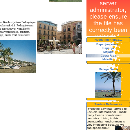
la. Koulu sijaitsee Pedregalejon
 kalastuskyliä. Pedregalejossa
lle rentouttavan ympäristön
aa vesiurheilua, tennistä,
ja, mutta voit halutessasi
Hyödyllinen opas...
Espanjan kurssit
Espanja
Malaga
Costa Rica
Meksiko
Málaga Guide
Student References
"From the day that I arrived to
Escuela Internacional, I made
many friends from different
countries. Living in this
cosmopolitan environment is
very interesting
because we
can
speak about