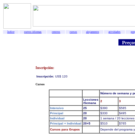
índice
outros idiomas
centros
cursos
alojamento
atividades
pre
Preços
Inscripción:
Inscripción:
US$ 120
Cursos
Número de semana y pr
Lecciones
2
3
/Semana
Intensivo
25
$390
$585
Principal
20
$330
$495
Individual
20
1 semana / 20 lecciones
Principal + Individual
20+5
$510
$765
Cursos para Grupos
Depende del programa y d