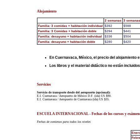
Alojamiento
2 semanas
3 semana
Familia: 3 comidas + habitación individual
$392
$588
Familia: 3 Comidas + habitación doble
$294
$441
Familia: desayuno + habitación individual
$336
$504
Familia: desayuno + habitación doble
$280
$420
En Cuernavaca, México, el precio del alojamiento en
Los libros y el material didáctico no están incluid
Servicios
Servicio de transporte desde del aeropuerto (opcional):
E.I. Cuernavaca / Aeropuerto de México D.F. (ida) US $90.
E.I. Cuernavaca / Aeropuerto de Cuernavaca (ida) US $35.
ESCUELA INTERNACIONAL - Fechas de los cursos y exámenes o
Fechas de comienzo para todos los niveles
Ener
Febre