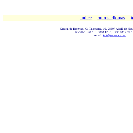
índice
outros idiomas
t
Central de Reservas, C/ Talamanc
a, 10, 28807 Alcalá de Hen
Telefone: +34 / 91 / 883 12 64, Fax: +34 / 91 /
e-mail:
info@escuelai.com