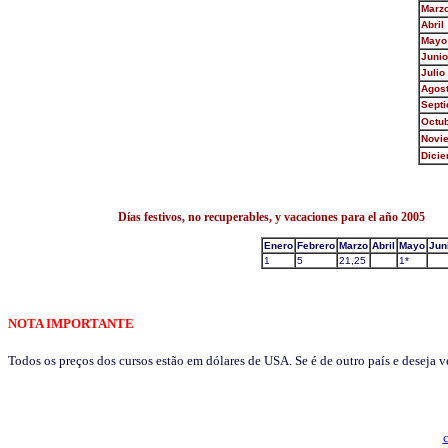
Marz
Abril
Mayo
Junio
Julio
Agos
Sept
Octu
Novi
Dici
Días festivos, no recuperables, y vacaciones para el año 2005
Enero
Febrero
Marzo
Abril
Mayo
Jun
1
5
21,25
1*
NOTA IMPORTANTE
Todos os preços dos cursos estão em dólares de USA. Se é de outro país e deseja 