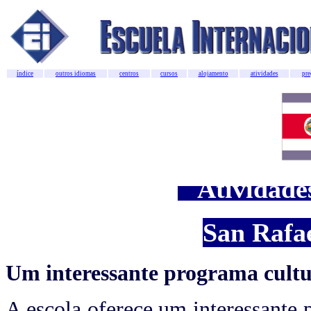
índice
outros idiomas
centros
cursos
alojamento
atividades
pre
Atividade
San Rafa
Um interessante programa cultu
A escola oferece um interessante 