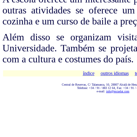
outras atividades se oferece u
cozinha e um curso de baile a pre
Além disso se organizam visita
Universidade. Também se projeta
com a cultura e costumes do país.
índice
outros idiomas
t
Central de Reservas, C/ Talamanc
a, 10, 28807 Alcalá de Hen
Telefone: +34 / 91 / 883 12 64, Fax: +34 / 91 /
e-mail:
info@escuelai.com