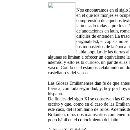
Nos encontramos en el siglo 
en el que los monjes se ocupa
comprensión de aquellos text
latín usado todavía por los c
de anotaciones en latín, rom
difíciles de entender. La tra
originalidad, el copista no se 
los monasterios de la época p
habla popular de las tierras a
algunas se limitan a ofrecer un equivalente l
además, y esto es lo curioso, un par de ellas 
vasco. Con lo cual estamos celabrando un dobl
castellano y del vasco.
Las Glosas Emilianenses dan fe de que antes
Ibérica, con toda seguridad, y, hoy por hoy, 
hispano.
De finales del siglo XI se conservan las Glos
escrito y que, como en el caso de las Emilian
este caso, del Homiliario de Silos. Además d
Británico, otros dos manuscritos contienen p
poco hábil en el conocimiento del latín.
Alfonso X 'El Sabio'