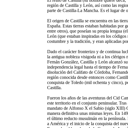
El reino de Castilla (su nombre quiere decir, "
región de Castilla y León, así como las regi
parte de Castilla-La Mancha. Es el lugar de o
El origen de Castilla se encuentra en las tierr
España. Estas tierras estaban habitadas por g
entre otros), que poseían su propia lengua (el
León (que estaban inspiradas en los códigos 
costumbre y la tradición, y eran aplicadas p
Dado el carácter fronterizo y de continua luch
la antigua nobleza visigoda ni a los clérigo
Fernán González, Castilla y León alcanzó su
independencia legal hasta el tiempo de Ferna
disolución del Califato de Córdoba, Fernando 
región conocida desde entonces como Castill
conquista de Toledo (mil ochenta y cinco), 
Castilla.
Fueron los años de las aventuras del Cid Cam
este territorio en el conjunto peninsular. Tra
mandato de Alfonso X el Sabio (siglo XIII) C
manera definitiva unas mismas leyes. En 14
el último reducto musulmán en la península. 
a América y el inicio de la conquista del nu