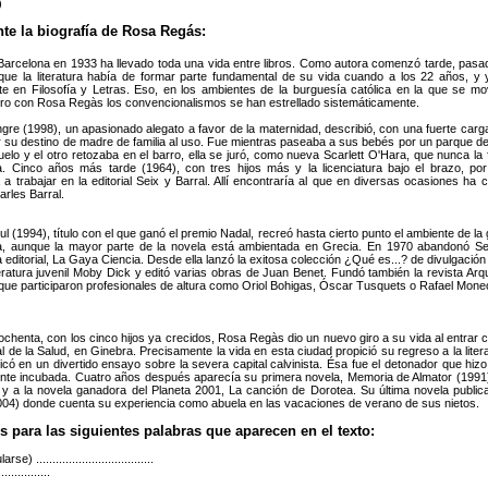
)
te la biografía de Rosa Regás:
Barcelona en 1933 ha llevado toda una vida entre libros. Como autora comenzó tarde, pasa
ue la literatura había de formar parte fundamental de su vida cuando a los 22 años, y 
nte en Filosofía y Letras. Eso, en los ambientes de la burguesía católica en la que se mo
Pero con Rosa Regàs los convencionalismos se han estrellado sistemáticamente.
re (1998), un apasionado alegato a favor de la maternidad, describió, con una fuerte carg
r su destino de madre de familia al uso. Fue mientras paseaba a sus bebés por un parque d
uelo y el otro retozaba en el barro, ella se juró, como nueva Scarlett O'Hara, que nunca la fa
a. Cinco años más tarde (1964), con tres hijos más y la licenciatura bajo el brazo, po
 trabajar en la editorial Seix y Barral. Allí encontraría al que en diversas ocasiones h
arles Barral.
ul (1994), título con el que ganó el premio Nadal, recreó hasta cierto punto el ambiente de l
, aunque la mayor parte de la novela está ambientada en Grecia. En 1970 abandonó Sei
a editorial, La Gaya Ciencia. Desde ella lanzó la exitosa colección ¿Qué es...? de divulgación p
teratura juvenil Moby Dick y editó varias obras de Juan Benet. Fundó también la revista Arqu
 que participaron profesionales de altura como Oriol Bohigas, Óscar Tusquets o Rafael Mone
ochenta, con los cinco hijos ya crecidos, Rosa Regàs dio un nuevo giro a su vida al entrar 
 de la Salud, en Ginebra. Precisamente la vida en esta ciudad propició su regreso a la lite
icó en un divertido ensayo sobre la severa capital calvinista. Ésa fue el detonador que hizo
ente incubada. Cuatro años después aparecía su primera novela, Memoria de Almator (1991).
 y a la novela ganadora del Planeta 2001, La canción de Dorotea. Su última novela public
004) donde cuenta su experiencia como abuela en las vacaciones de verano de sus nietos.
 para las siguientes palabras que aparecen en el texto:
) ....................................
..............
.............................