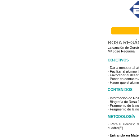
ROSA REGÁ
La canción de Dorote
Mª José Requena
OBJETIVOS
· Dar a conocer al a
· Facilitar al alumn
· Favorecer el desar
· Poner en contacto a
· Hacer que el alumn
CONTENIDOS
· Información de Ro
· Biografía de Rosa
· Fragmento de la no
· Fragmento de la no
METODOLOGÍA
· Para el ejercicio 
cuadro(5’)
·
Entrando en Mate