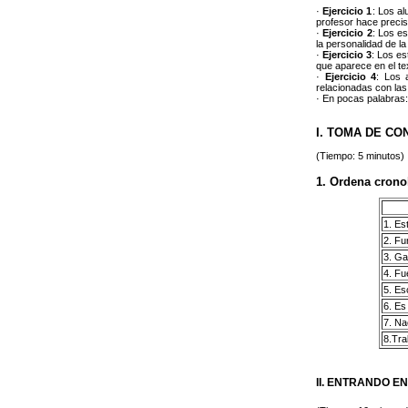
·
Ejercicio 1
: Los al
profesor hace precis
·
Ejercicio 2
: Los es
la personalidad de la
·
Ejercicio 3
: Los es
que aparece en el te
·
Ejercicio 4
: Los 
relacionadas con las
· En pocas palabras:
I. TOMA DE CO
(Tiempo: 5 minutos)
1. Ordena crono
1. Es
2. Fu
3. Ga
4. Fu
5. Es
6. Es
7. Na
8.Trab
II. ENTRANDO E