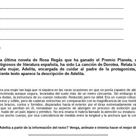
......................................................................................................
......................................................................................................
......................................................................................................
......................................................................................................
)
La última novela de Rosa Regás que ha ganado el Premio Planeta,
tigiosos de literatura española, ha sido La canción de Dorotea. Relata l
raña mujer, Adelita, encargada de cuidar al padre de la protagonista
iente texto aparece la descripción de Adelita.
Era una mujer tan baja que ni siquiera en las raras ocasiones en que se ponía zapatos de alt
incómoda aunque segura, levantaba del suelo más de un metro cincuenta. Sin embargo lo
r a dudas, la estructura de su cuerpo reducido. Reducido pero no débil. Era un cuerpo robus
 breve y sólido, pero de caderas estrechas en comparación con la magnificencia de sus hom
Los brazos, cortos y fornidos, disparados hacia el exterior por el tórax extremadamente v
que se perdían en él, remataban su aspecto de aborigen en proceso de extinción que
a huido de un país lejano y primitivo. No era enana ni habría llamado la atención su estatura
se ancho cuerpo, por esa coincidencia de medida entre la longitud y la anchura que la co
Adelita a partir de la información del texto? Venga, anímate e intenta hacer el mejor d