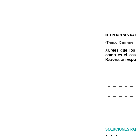
III. EN POCAS P
(Tiempo: 5 minutos)
¿Crees que los 
como es el cas
Razona tu respu
.........................
.........................
.........................
.........................
.........................
SOLUCIONES PA