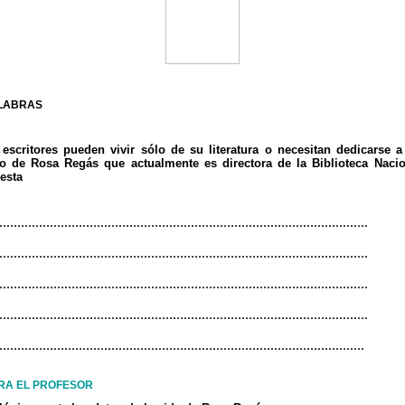
ALABRAS
escritores pueden vivir sólo de su literatura o necesitan dedicarse 
o de Rosa Regás que actualmente es directora de la Biblioteca Naci
esta
......................................................................................................
......................................................................................................
......................................................................................................
......................................................................................................
.....................................................................................................
RA EL PROFESOR