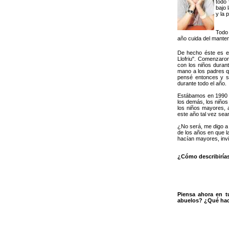
todo 
bajo 
y la 
Todo 
año cuida del manten
De hecho éste es el
Llofriu". Comenzaro
con los niños durant
mano a los padres q
pensé entonces y s
durante todo el año.
Estábamos en 1990 y
los demás, los niños
los niños mayores, 
este año tal vez se
¿No será, me digo a
de los años en que l
hacían mayores, invi
¿Cómo describirías
Piensa ahora en t
abuelos? ¿Qué ha