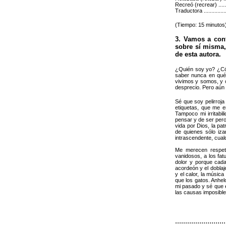
Recreó (recrear) ..........
Traductora .................
(Tiempo: 15 minutos
3. Vamos a cont
sobre sí misma,
de esta autora.
¿Quién soy yo? ¿Có
saber nunca en qué
vivimos y somos, y
desprecio. Pero aún 
Sé que soy pelirroja 
etiquetas, que me e
Tampoco mi irritabi
pensar y de ser pero 
vida por Dios, la pa
de quienes sólo iza
intrascendente, cualq
Me merecen respeto
vanidosos, a los fa
dolor y porque cada
acordeón y el doblaje
y el calor, la músic
que los gatos. Anhel
mi pasado y sé que 
las causas imposible
.........................