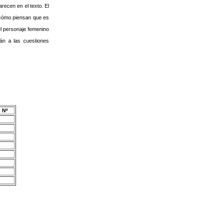
recen en el texto. El
n cómo piensan que es
del personaje femenino
án a las cuestiones
Nº