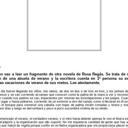
)
ón vas a leer un fragmento de otra novela de Rosa Regás. Se trata de 
io de una abuela de verano y la escritora cuenta en 1ª persona su e
las vacaciones de verano de sus nietos. Lee atentamente.
 día fueron llegando los niños, mis nietos, de dos en dos o de tres en tres, y los primos d
esos y se van corriendo al campo que conocen como la palma de la mano a ver y reconoc
 cuando sus padres se van, impacientes por retomar las investigaciones y los juegos. Cua
r y jugar y hasta pelearse, corriendo de un extremo a otro del campo como si llevaran en él 
 el bosque para construir una cabaña con hojas de palma recién cortadas y brezo y tro
os días y luego se derrumbará y poco a poco sucumbirá víctima de su olvido.
menzado el verano, el verdadero verano, y si miro hacia delante apenas le veo el final a 
el jolgorio y la organización que ello supone. No me inquieta la cantidad de gente que hay a
 que habrá de regirla porque confío en mi fiebre organizadora que me proporciona placer 