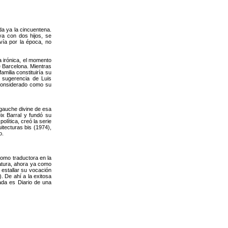
da ya la cincuentena.
ya con dos hijos, se
vía por la época, no
a irónica, el momento
e Barcelona. Mientras
milia constituiría su
r sugerencia de Luis
a considerado como su
a gauche divine de esa
x Barral y fundó su
olítica, creó la serie
itecturas bis (1974),
o.
como traductora en la
ratura, ahora ya como
 estallar su vocación
 De ahí a la exitosa
ada es Diario de una