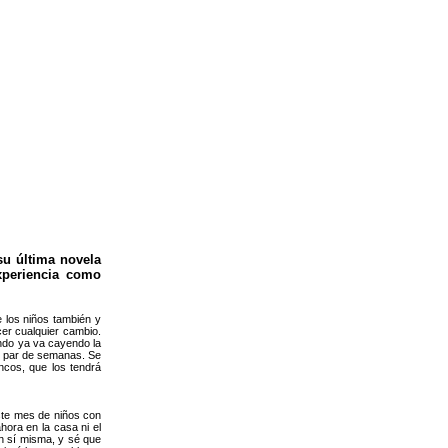
su última novela
xperiencia como
e los niños también y
er cualquier cambio.
ndo ya va cayendo la
un par de semanas. Se
ncos, que los tendrá
este mes de niños con
hora en la casa ni el
en sí misma, y sé que