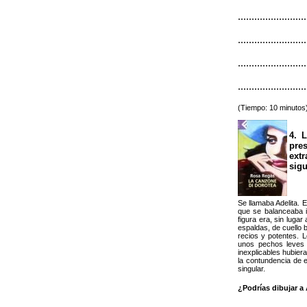
.........................
.........................
.........................
.........................
(Tiempo: 10 minutos
4. 
pres
ext
sigu
Se llamaba Adelita. 
que se balanceaba 
figura era, sin luga
espaldas, de cuello
recios y potentes. 
unos pechos leves 
inexplicables hubier
la contundencia de e
singular.
¿Podrías dibujar a 