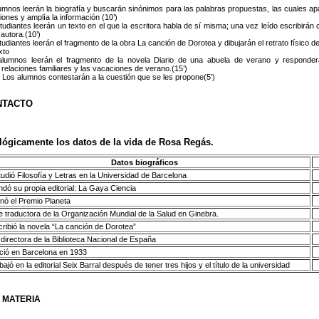
umnos leerán la biografía y buscarán sinónimos para las palabras propuestas, las cuales apa
iones y amplía la información (10’)
tudiantes leerán un texto en el que la escritora habla de sí misma; una vez leído escribirá
 autora.(10’)
tudiantes leerán el fragmento de la obra La canción de Dorotea y dibujarán el retrato físico 
xto
alumnos leerán el fragmento de la novela Diario de una abuela de verano y responder
 relaciones familiares y las vacaciones de verano.(15’)
 Los alumnos contestarán a la cuestión que se les propone(5’)
NTACTO
lógicamente los datos de la vida de Rosa Regás.
Datos biográficos
tudió Filosofía y Letras en la Universidad de Barcelona
ndó su propia editorial: La Gaya Ciencia
nó el Premio Planeta
e traductora de la Organización Mundial de la Salud en Ginebra.
cribió la novela “La canción de Dorotea”
 directora de la Biblioteca Nacional de España
ció en Barcelona en 1933
ajó en la editorial Seix Barral después de tener tres hijos y el título de la universidad
N MATERIA