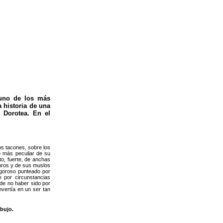
 uno de los más
a historia de una
, Dorotea. En el
os tacones, sobre los
 más peculiar de su
to, fuerte, de anchas
bros y de sus muslos
igoroso punteado por
 por circunstancias
 de no haber sido por
nvertía en un ser tan
ibujo.