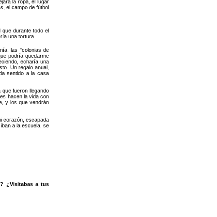
ará la ropa, el lugar
s, el campo de fútbol
 que durante todo el
ía una tortura.
ía, las "colonias de
 que podría quedarme
reciendo, echaría una
to. Un regalo anual,
a sentido a la casa
 que fueron llegando
res hacen la vida con
e, y los que vendrán
mi corazón, escapada
iban a la escuela, se
? ¿Visitabas a tus