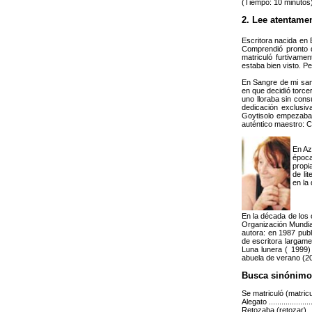
(Tiempo: 10 minutos
2. Lee atentamen
Escritora nacida en 
Comprendió pronto q
matriculó furtivame
estaba bien visto. 
En Sangre de mi sang
en que decidió torce
uno lloraba sin cons
dedicación exclusiv
Goytisolo empezaba a
auténtico maestro: C
En Az
época
propi
de li
en la
En la década de los 
Organización Mundial
autora: en 1987 publ
de escritora largam
Luna lunera ( 1999)
abuela de verano (2
Busca sinónimos
Se matriculó (matricularse
Alegato ......................
Retozaba (retozar) ........