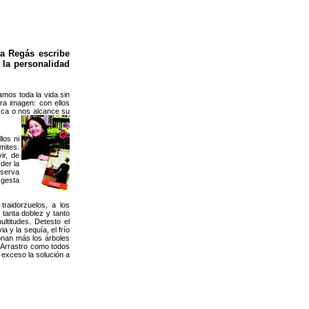
sa Regás escribe
 la personalidad
os toda la vida sin
a imagen: con ellos
ca o nos alcance su
los ni
mites.
ir, de
der la
eserva
 gesta
raidorzuelos, a los
tanta doblez y tanto
ltitudes. Detesto el
a y la sequía, el frío
ionan más los árboles
. Arrastro como todos
exceso la solución a