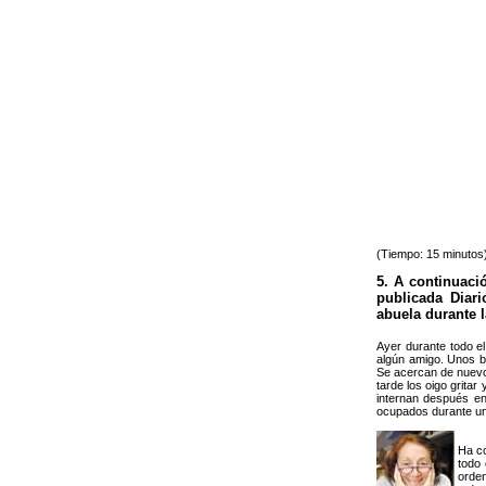
(Tiempo: 15 minutos
5. A continuaci
publicada Diar
abuela durante 
Ayer durante todo el
algún amigo. Unos b
Se acercan de nuevo
tarde los oigo grita
internan después en
ocupados durante un
Ha co
todo 
orden