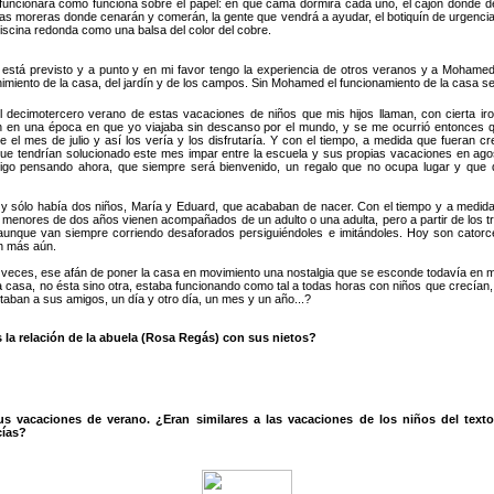
funcionará como funciona sobre el papel: en qué cama dormirá cada uno, el cajón donde dej
las moreras donde cenarán y comerán, la gente que vendrá a ayudar, el botiquín de urgencia
piscina redonda como una balsa del color del cobre.
está previsto y a punto y en mi favor tengo la experiencia de otros veranos y a Mohamed
imiento de la casa, del jardín y de los campos. Sin Mohamed el funcionamiento de la casa ser
 decimotercero verano de estas vacaciones de niños que mis hijos llaman, con cierta iron
n en una época en que yo viajaba sin descanso por el mundo, y se me ocurrió entonces
e el mes de julio y así los vería y los disfrutaría. Y con el tiempo, a medida que fueran c
ue tendrían solucionado este mes impar entre la escuela y sus propias vacaciones en agos
igo pensando ahora, que siempre será bienvenido, un regalo que no ocupa lugar y que d
 sólo había dos niños, María y Eduard, que acababan de nacer. Con el tiempo y a medida
 menores de dos años vienen acompañados de un adulto o una adulta, pero a partir de los t
aunque van siempre corriendo desaforados persiguiéndoles e imitándoles. Hoy son catorc
an más aún.
 veces, ese afán de poner la casa en movimiento una nostalgia que se esconde todavía en 
a casa, no ésta sino otra, estaba funcionando como tal a todas horas con niños que crecían, 
taban a sus amigos, un día y otro día, un mes y un año...?
 la relación de la abuela (Rosa Regás) con sus nietos?
us vacaciones de verano. ¿Eran similares a las vacaciones de los niños del texto
cías?