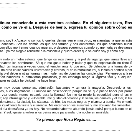
.........................
..................
)
inuar conociendo a esta escritora catalana. En el siguiente texto, Ro
 cómo se ve ella. Después de leerlo, expresa tu opinión sobre cómo es
mo soy? ¿Acaso no somos lo que los demás ven en nosotros, esa amalgama que arrastram
 consiste? Son los demás los que nos forman y nos conforman, los que sostienen nuestr
 con ellos moriremos cuando mueran, o desapareceremos cuando su memoria se desvanez
así, yo me niego a rendirme a la evidencia y quiero creer que sé quién soy y cómo soy.
y mido un metro setenta, que tengo los ojos claros y la piel de lagartija, que jamás llevo anil
ncantan los sombreros. Sé que me gusta beber y bailar y que mi expectación no tiene lí
lidad, tan intensa a veces como el temblor ante lo que amo. Sé defender una forma de viv
no creo en los valores universales y eternos, ni en la moral natural, ni le veo el sentido a per
tria o el deber u otras formas más modernas de dominar las conciencias. Pertenezco a la r
rían banderas si estuvieran prohibidas, y sin embargo tengo la lágrima fácil y cualquier
uier estúpida heroicidad me hace llorar.
 muy pocas personas, admiración bastantes y ternura la mayoría. Desprecio a los t
tuos, a los dogmáticos. El mundo me desconcierta porque no sé qué puedo hacer por paliar 
 vez queda menos espacio para la libertad. No me da miedo la oscuridad pero sí las mu
; soy intransigente y vulnerable; me gustan el desierto y la selva, los canales y el mar, la lluvi
a de cámara, la ciudad, las sábanas de hilo, las moras negras y el arroz a banda. Me emoc
o igualmente la fiesta y el silencio. Me enternecen los susurros y me abruman los lamentos
el día de mañana ya es hoy. No recuerdo haberme aburrido jamás quizá porque busco en el 
s. Y sólo quisiera volver a los veinte años para andar día noche en minifalda.
Yo pienso que Rosa Regás es.....
......................................................................................................