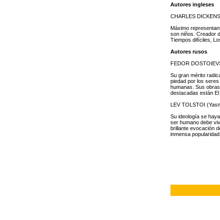
Autores ingleses
CHARLES DICKENS (
Máximo representante
son niños. Creador d
Tiempos difíciles, L
Autores rusos
FEDOR DOSTOIEVSKI
Su gran mérito radic
piedad por los seres
humanas. Sus obras 
destacadas están El
LEV TOLSTOI (Yasna
Su ideología se haya 
ser humano debe viv
brillante evocación 
inmensa popularidad e