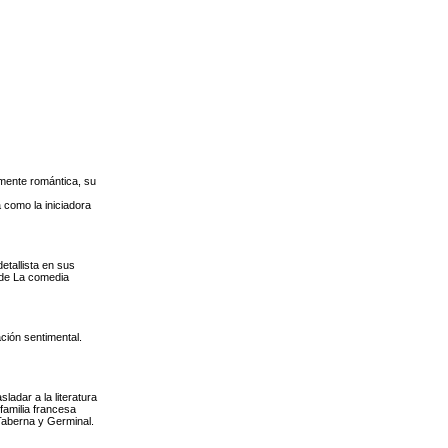
lmente romántica, su
 como la iniciadora
etallista en sus
 de La comedia
ción sentimental.
ladar a la literatura
familia francesa
Taberna y Germinal.