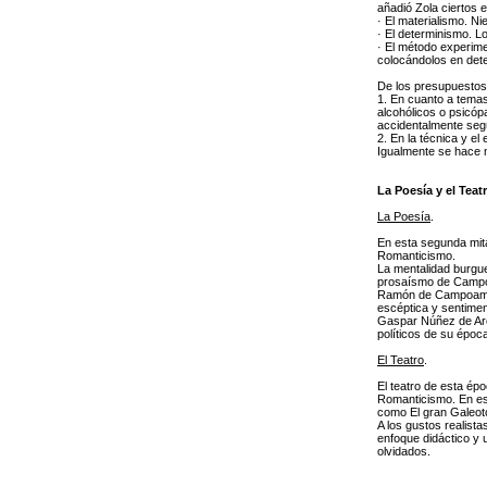
añadió Zola ciertos 
· El materialismo. Ni
· El determinismo. L
· El método experime
colocándolos en det
De los presupuestos 
1. En cuanto a temas
alcohólicos o psicóp
accidentalmente seg
2. En la técnica y e
Igualmente se hace m
La Poesía y el Teat
La Poesía
.
En esta segunda mita
Romanticismo.
La mentalidad burgue
prosaísmo de Campoa
Ramón de Campoamor
escéptica y sentiment
Gaspar Núñez de Arc
políticos de su époc
El Teatro
.
El teatro de esta ép
Romanticismo. En es
como El gran Galeoto
A los gustos realist
enfoque didáctico y 
olvidados.