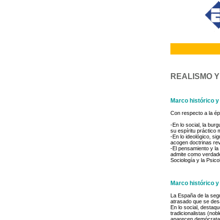
REALISMO Y
Marco histórico y
Con respecto a la é
-En lo social, la bu
su espíritu práctico
-En lo ideológico, s
acogen doctrinas re
-El pensamiento y la 
admite como verdader
Sociología y la Psicol
Marco histórico y
La España de la segu
atrasado que se desa
En lo social, destaq
tradicionalistas (nob
aparecen demócratas