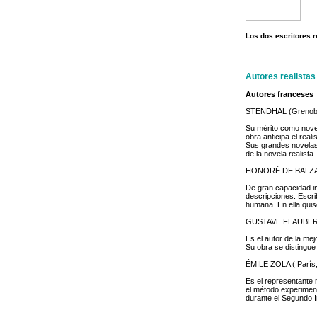
Los dos escritores 
Autores realistas
Autores franceses
STENDHAL (Grenoble
Su mérito como novel
obra anticipa el real
Sus grandes novelas 
de la novela realista.
HONORÉ DE BALZAC 
De gran capacidad im
descripciones. Escr
humana. En ella quiso
GUSTAVE FLAUBERT 
Es el autor de la me
Su obra se distingue 
ÉMILE ZOLA ( París,
Es el representante m
el método experiment
durante el Segundo I