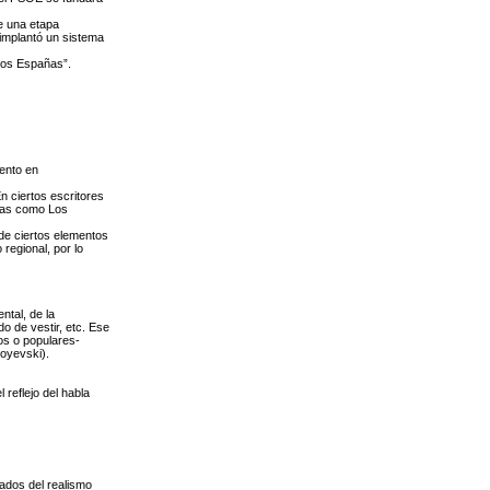
re una etapa
 implantó un sistema
“dos Españas”.
mento en
n ciertos escritores
elas como Los
de ciertos elementos
 regional, por lo
ntal, de la
o de vestir, etc. Ese
os o populares-
toyevski).
 reflejo del habla
lados del realismo