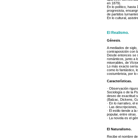
en 1879).
En lo político, hast
progresista, ensangr
de partidos turnante
En lo cultural, asis
El Realismo.
Génesis
.
A mediados de siglo, 
contraposición con l
Desde entonces se su
románticos, junto a 
miserables, de Vícto
Lo más exacto sería 
como lo fantástico, l
costumbrista, por lo 
Características.
· Observación riguros
Sociología o de la P
deseo de exactitud s
(Balzac, Dickens, Ga
· En lo narrativo, el
· Las descripciones,
· El estilo tiende a l
popular, entre otras.
· La novela es el gén
El Naturalismo.
Recibe el nombre de 