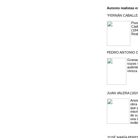
Autores realistas 
“FERNÁN CABALLER
Pseu
Cádi
(184
Real
PEDRO ANTONIO D
Granad
suyas 
auténti
viveza 
JUAN VALERA (1824
Arist
obra
que p
mismo
de s
una s
estil
JOSÉ MARÍA PERED