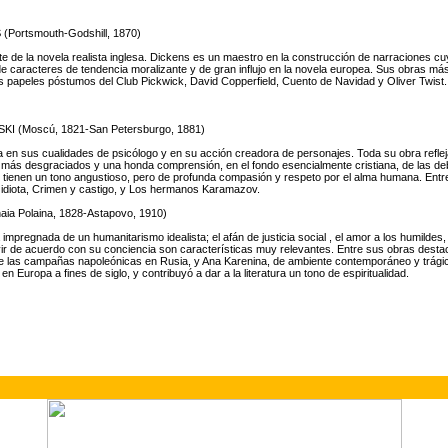
Portsmouth-Godshill, 1870)
 de la novela realista inglesa. Dickens es un maestro en la construcción de narraciones c
e caracteres de tendencia moralizante y de gran influjo en la novela europea. Sus obras m
os papeles póstumos del Club Pickwick, David Copperfield, Cuento de Navidad y Oliver Twist.
 (Moscú, 1821-San Petersburgo, 1881)
a en sus cualidades de psicólogo y en su acción creadora de personajes. Toda su obra refl
 más desgraciados y una honda comprensión, en el fondo esencialmente cristiana, de las deb
tienen un tono angustioso, pero de profunda compasión y respeto por el alma humana. Ent
 idiota, Crimen y castigo, y Los hermanos Karamazov.
ia Polaina, 1828-Astapovo, 1910)
impregnada de un humanitarismo idealista; el afán de justicia social , el amor a los humildes, 
ir de acuerdo con su conciencia son características muy relevantes. Entre sus obras desta
de las campañas napoleónicas en Rusia, y Ana Karenina, de ambiente contemporáneo y trágic
n Europa a fines de siglo, y contribuyó a dar a la literatura un tono de espiritualidad.