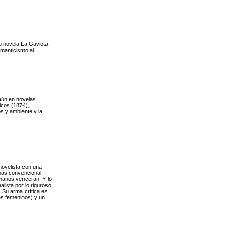
u novela La Gaviota
omanticismo al
aún en novelas
icos (1874),
os y ambiente y la
novelista con una
 más convencional
umanos vencerán. Y lo
lista por lo riguroso
 Su arma crítica es
jes femeninos) y un