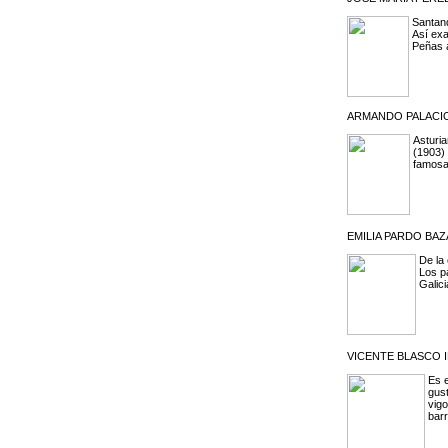
Santand
Así exa
Peñas a
ARMANDO PALACIO 
Asturia
(1903) 
famosa
EMILIA PARDO BAZÁ
De la
Los p
Galic
VICENTE BLASCO I
Es e
gust
vigo
barr