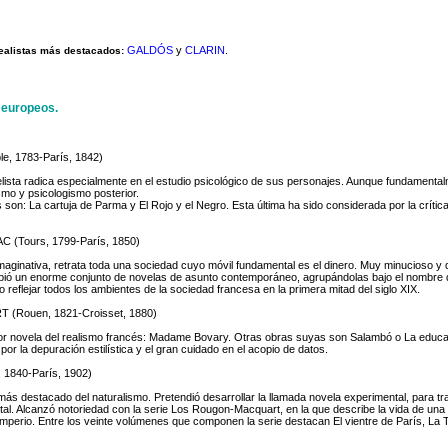
GALDÓS
y
CLARIN
.
realistas más destacados:
 europeos.
, 1783-París, 1842)
ista radica especialmente en el estudio psicológico de sus personajes. Aunque fundamenta
ismo y psicologismo posterior.
son: La cartuja de Parma y El Rojo y el Negro. Esta última ha sido considerada por la crítica
(Tours, 1799-París, 1850)
aginativa, retrata toda una sociedad cuyo móvil fundamental es el dinero. Muy minucioso y d
ibió un enorme conjunto de novelas de asunto contemporáneo, agrupándolas bajo el nombre
 reflejar todos los ambientes de la sociedad francesa en la primera mitad del siglo XIX.
(Rouen, 1821-Croisset, 1880)
jor novela del realismo francés: Madame Bovary. Otras obras suyas son Salambó o La educa
por la depuración estilística y el gran cuidado en el acopio de datos.
 1840-París, 1902)
ás destacado del naturalismo. Pretendió desarrollar la llamada novela experimental, para tras
al. Alcanzó notoriedad con la serie Los Rougon-Macquart, en la que describe la vida de una 
mperio. Entre los veinte volúmenes que componen la serie destacan El vientre de París, La 