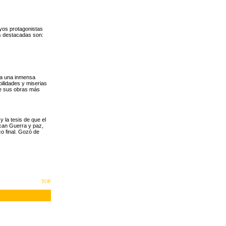
uyos protagonistas
ás destacadas son:
eja una inmensa
ilidades y miserias
re sus obras más
y la tesis de que el
can Guerra y paz,
o final. Gozó de
TOP