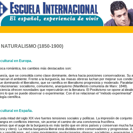
 NATURALISMO (1850-1900)
 cultural en Europa.
poca romántica, los cambios más destacados son:
rguesía, que se consolida como clase dominante, deriva hacia posiciones conservadoras. Su a
 marcan el ambiente. Frente a la burguesía, las masas obreras luchan por mejorar sus condic
igue dominando el liberalismo, que se ramifica en liberalismo progresista y moderado. Paralel
volucionarias: socialismo, comunismo, anarquismo (Manifiesto comunista de Marx: 1848).
ciencia ofrecen novedades que repercutirán en la literatura. El Positivismo se opone al ideal
o lo que se puede observar o experimentar. Con él se relacionan el “método experimental” 
ogía científica.
 cultural en España.
nda mitad del siglo XIX vive fuertes tensiones sociales y políticas. La impresión de conjunto 
ngra en conflictos internos, sin acertar el camino de una convivencia fructífera.
uemos que el auge de la burguesía es más tardío que en otros países y conservan mucha fu
leza y clero). La misma burguesía liberal está dividida entre conservadores y progresistas. A
 y republicanos, así como movimientos revolucionarios obreros: socialistas y anarquistas 