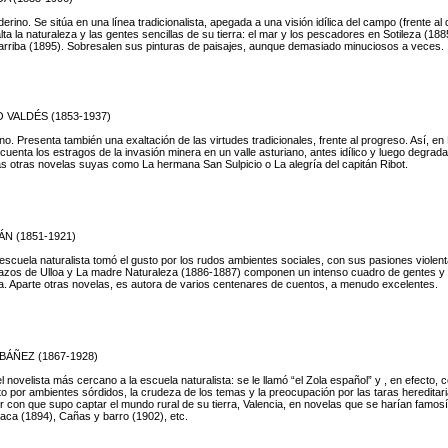
erino. Se sitúa en una línea tradicionalista, apegada a una visión idílica del campo (frente a
lta la naturaleza y las gentes sencillas de su tierra: el mar y los pescadores en Sotileza (18
rriba (1895). Sobresalen sus pinturas de paisajes, aunque demasiado minuciosos a veces.
VALDÉS (1853-1937)
no. Presenta también una exaltación de las virtudes tradicionales, frente al progreso. Así, en
cuenta los estragos de la invasión minera en un valle asturiano, antes idílico y luego degrad
s otras novelas suyas como La hermana San Sulpicio o La alegría del capitán Ribot.
N (1851-1921)
 escuela naturalista tomó el gusto por los rudos ambientes sociales, con sus pasiones violen
azos de Ulloa y La madre Naturaleza (1886-1887) componen un intenso cuadro de gentes y 
ia. Aparte otras novelas, es autora de varios centenares de cuentos, a menudo excelentes.
BÁÑEZ (1867-1928)
l novelista más cercano a la escuela naturalista: se le llamó “el Zola español” y , en efecto,
o por ambientes sórdidos, la crudeza de los temas y la preocupación por las taras hereditaria
r con que supo captar el mundo rural de su tierra, Valencia, en novelas que se harían famo
aca (1894), Cañas y barro (1902), etc.