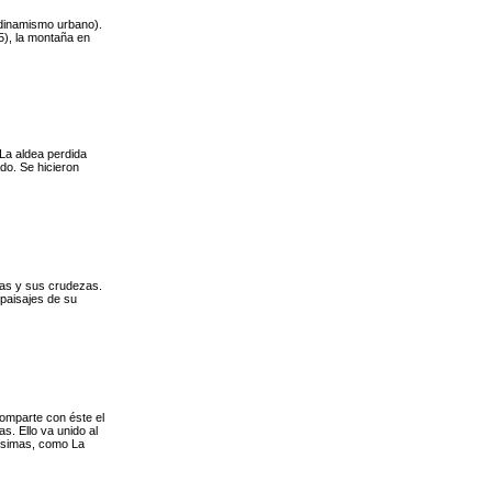
l dinamismo urbano).
85), la montaña en
 La aldea perdida
ado. Se hicieron
tas y sus crudezas.
paisajes de su
 comparte con éste el
s. Ello va unido al
sísimas, como La