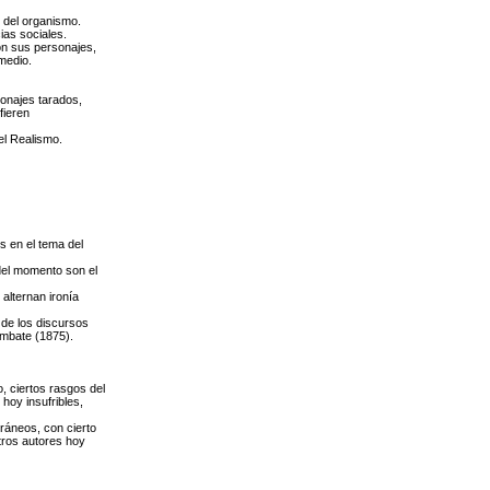
s del organismo.
ias sociales.
on sus personajes,
medio.
sonajes tarados,
fieren
el Realismo.
s en el tema del
 del momento son el
lternan ironía
de los discursos
ombate (1875).
, ciertos rasgos del
oy insufribles,
ráneos, con cierto
tros autores hoy