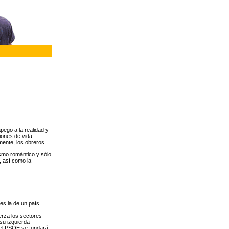
pego a la realidad y
iones de vida.
amente, los obreros
ismo romántico y sólo
, así como la
es la de un país
erza los sectores
 su izquierda
(el PSOE se fundará