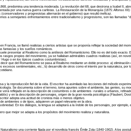
a 1868, predomina una tendencia moderada. La revolución del 68, que destrona a Isabel II, ab
entada por una nueva guerra carlistas. La Restauración de la Monarquía (1875: Alfonso XII)
s (conservadores y progresistas alternarán en el gobierno) que resultó ineficaz.
tiremos a semejantes enfrentamientos entre tradicionalismo y progresismo, son las llamadas 
en Francia, se llamó realistas a ciertos artistas que se proponía reflejar la sociedad del mo
as fantasías y los sueños románticos.
ele presentar al Realismo como la antítesis del Romanticismo. Ello no es del todo exacto. E
los rasgos propios del movimiento, ya se hallaban admirables cuadros realistas (así, en nov
r Hugo o en los típicos cuadros costumbristas).
decir que del Romanticismo se pasa al Realismo mediante un doble proceso: a) eliminación 
os excesos sentimentales, etc.; b) desarrollo de otros como el interés por la naturaleza, por lo
cotidiano.
a y la reproducción fiel de la vida. El escritor ha asimilado las lecciones del método experime
sicología. Se documenta sobre el terreno, toma apuntes sobre el ambiente, las gentes, su mod
e verá reflejado en la descripción de costumbres o de ambientes -rurales o urbanos, refinad
ldós) y en la descripción de personajes, origen de la gran novela psicológica (Flaubert, Dos
 escritor adopta una actitud de cronista más o menos objetivo.
 de ambientes o de tipos, adquieren un papel relevante en la obra.
a sobriedad. En los diálogos, la lengua se adaptará a la índole de los personajes, por ejemplo, el
ero que mejor se adapta a los propósitos del movimiento realista y naturalista.
Naturalismo una corriente fijada por el novelista francés Émile Zola (1840-1902). A los postu