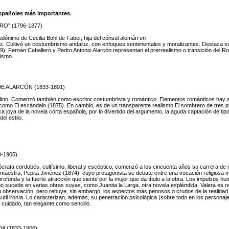
españoles más importantes.
O” (1796-1877)
dónimo de Cecilia Böhl de Faber, hija del cónsul alemán en
z. Cultivó un costumbrismo andaluz, con enfoques sentimentales y moralizantes. Destaca s
9). Fernán Caballero y Pedro Antonio Alarcón representan el prerrealismo o transición del R
ismo.
E ALARCÓN (1833-1891)
ino. Comenzó también como escritor costumbrista y romántico. Elementos románticos hay 
como El escándalo (1875). En cambio, es de un transparente realismo El sombrero de tres p
ca joya de la novela corta española, por lo divertido del argumento, la aguda captación de tip
del estilo.
-1905)
ócrata cordobés, cultísimo, liberal y escéptico, comenzó a los cincuenta años su carrera de 
 maestra, Pepita Jiménez (1874), cuyo protagonista se debate entre una vocación religiosa
rofunda y la fuerte atracción que siente por la mujer que da título a la obra. Los impulsos h
 sucede en varias obras suyas, como Juanita la Larga, otra novela espléndida. Valera es rea
u observación, pero rehuye, sin embargo, los aspectos más penosos o crudos de la realidad.
util ironía. Lo caracterizan, además, su penetración psicológica (sobre todo en los persona
o cuidado, tan elegante como sencillo.
A (1833-1906)