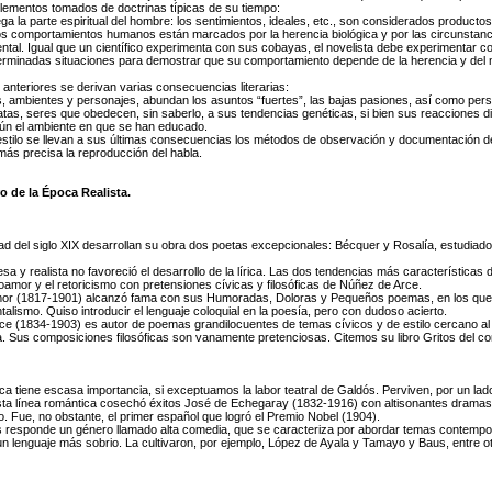
elementos tomados de doctrinas típicas de su tiempo:
ega la parte espiritual del hombre: los sentimientos, ideales, etc., son considerados producto
os comportamientos humanos están marcados por la herencia biológica y por las circunstanc
ntal. Igual que un científico experimenta con sus cobayas, el novelista debe experimentar c
erminadas situaciones para demostrar que su comportamiento depende de la herencia y del 
anteriores se derivan varias consecuencias literarias:
, ambientes y personajes, abundan los asuntos “fuertes”, las bajas pasiones, así como per
atas, seres que obedecen, sin saberlo, a sus tendencias genéticas, si bien sus reacciones di
ún el ambiente en que se han educado.
l estilo se llevan a sus últimas consecuencias los métodos de observación y documentación d
ás precisa la reproducción del habla.
ro de la Época Realista.
d del siglo XIX desarrollan su obra dos poetas excepcionales: Bécquer y Rosalía, estudiado
sa y realista no favoreció el desarrollo de la lírica. Las dos tendencias más características
mor y el retoricismo con pretensiones cívicas y filosóficas de Núñez de Arce.
 (1817-1901) alcanzó fama con sus Humoradas, Doloras y Pequeños poemas, en los que a
alismo. Quiso introducir el lenguaje coloquial en la poesía, pero con dudoso acierto.
e (1834-1903) es autor de poemas grandilocuentes de temas cívicos y de estilo cercano al 
a. Sus composiciones filosóficas son vanamente pretenciosas. Citemos su libro Gritos del c
oca tiene escasa importancia, si exceptuamos la labor teatral de Galdós. Perviven, por un lado
ta línea romántica cosechó éxitos José de Echegaray (1832-1916) con altisonantes dramas h
. Fue, no obstante, el primer español que logró el Premio Nobel (1904).
as responde un género llamado alta comedia, que se caracteriza por abordar temas contempo
un lenguaje más sobrio. La cultivaron, por ejemplo, López de Ayala y Tamayo y Baus, entre o