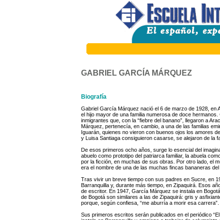
GABRIEL GARCÍA MÁRQUEZ
Biografía
Gabriel García Márquez nació el 6 de marzo de 1928, en A
el hijo mayor de una familia numerosa de doce hermanos. 
inmigrantes que, con la “fiebre del banano”, llegaron a Ar
Márquez, pertenecía, en cambio, a una de las familias emin
Iguarán, quienes no vieron con buenos ojos los amores de s
y Luisa Santiaga consiguieron casarse, se alejaron de la f
De esos primeros ocho años, surge lo esencial del imagina
abuelo como prototipo del patriarca familiar, la abuela c
por la ficción, en muchas de sus obras. Por otro lado, e
era el nombre de una de las muchas fincas bananeras del 
Tras vivir un breve tiempo con sus padres en Sucre, en 193
Barranquilla y, durante más tiempo, en Zipaquirá. Esos año
de escritor. En 1947, García Márquez se instala en Bogotá
de Bogotá son similares a las de Zipaquirá: gris y asfixia
porque, según confiesa, “me aburría a morir esa carrera”.
Sus primeros escritos serán publicados en el periódico “