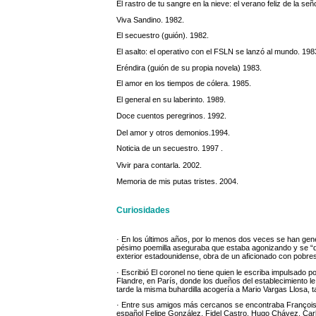
El rastro de tu sangre en la nieve: el verano feliz de la se
Viva Sandino. 1982.
El secuestro (guión). 1982.
El asalto: el operativo con el FSLN se lanzó al mundo. 198
Eréndira (guión de su propia novela) 1983.
El amor en los tiempos de cólera. 1985.
El general en su laberinto. 1989.
Doce cuentos peregrinos. 1992.
Del amor y otros demonios.1994.
Noticia de un secuestro. 1997 .
Vivir para contarla. 2002.
Memoria de mis putas tristes. 2004.
Curiosidades
· En los últimos años, por lo menos dos veces se han gener
pésimo poemilla aseguraba que estaba agonizando y se “de
exterior estadounidense, obra de un aficionado con pobres
· Escribió El coronel no tiene quien le escriba impulsado po
Flandre, en París, donde los dueños del establecimiento le
tarde la misma buhardilla acogería a Mario Vargas Llosa, ta
· Entre sus amigos más cercanos se encontraba François M
español Felipe González, Fidel Castro, Hugo Chávez, Carl