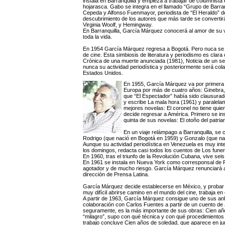
instala en Barranquilla y empieza a trabajar de columnista
hojarasca. Gabo se integra en el llamado “Grupo de Barra
Cepeda y Alfonso Fuenmayor, periodista de “El Heraldo” de
descubrimiento de los autores que más tarde se convertirá
Virginia Woolf, y Hemingway.
En Barranquilla, García Márquez conocerá al amor de su 
toda la vida.
En 1954 García Márquez regresa a Bogotá. Pero nuca se al
de cine. Esta simbiosis de literatura y periodismo es clar
Crónica de una muerte anunciada (1981), Noticia de un
nunca su actividad periodística y posteriormente será co
Estados Unidos.
En 1955, García Márquez va por primera
Europa por más de cuatro años: Ginebra, R
que “El Espectador” había sido clausura
y escribe La mala hora (1961) y paralelam
mejores novelas: El coronel no tiene qui
decide regresar a América. Primero se in
quinta de sus novelas: El otoño del patria
En un viaje relámpago a Barranquilla, se 
Rodrigo (que nació en Bogotá en 1959) y Gonzalo (que na
Aunque su actividad periodística en Venezuela es muy int
los domingos, redacta casi todos los cuentos de Los fun
En 1960, tras el triunfo de la Revolución Cubana, vive se
En 1961 se instala en Nueva York como corresponsal de Pr
agotador y de mucho riesgo. García Márquez renunciará a Pr
dirección de Prensa Latina.
García Márquez decide establecerse en México, y probar s
muy difícil abrirse camino en el mundo del cine, trabaja en
A partir de 1963, García Márquez consigue uno de sus anhel
colaboración con Carlos Fuentes a partir de un cuento de J
seguramente, es la más importante de sus obras: Cien año
“milagro”, supo con qué técnica y con qué procedimientos
trabajo concluye Cien años de soledad, que aparece en jun