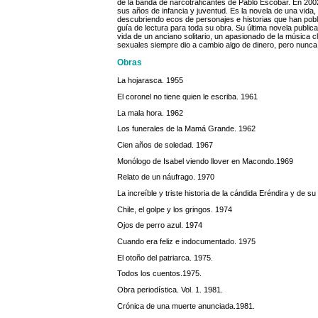
de la banda de narcotraficantes de Pablo Escobar. En 2002
sus años de infancia y juventud. Es la novela de una vid
descubriendo ecos de personajes e historias que han pobl
guía de lectura para toda su obra. Su última novela publi
vida de un anciano solitario, un apasionado de la música c
sexuales siempre dio a cambio algo de dinero, pero nunca
Obras
La hojarasca. 1955
El coronel no tiene quien le escriba. 1961
La mala hora. 1962
Los funerales de la Mamá Grande. 1962
Cien años de soledad. 1967
Monólogo de Isabel viendo llover en Macondo.1969
Relato de un náufrago. 1970
La increíble y triste historia de la cándida Eréndira y de 
Chile, el golpe y los gringos. 1974
Ojos de perro azul. 1974
Cuando era feliz e indocumentado. 1975
El otoño del patriarca. 1975.
Todos los cuentos.1975.
Obra periodística. Vol. 1. 1981.
Crónica de una muerte anunciada.1981.