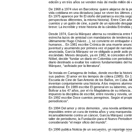
edición y en tres años se venden más de medio millón de 
De 1968 a 1974 vive en Barcelona: quiere alejarse de la p
vida cotidiana en una dictadura (aquí se viven los últimos
En 1975 aparece por fin El otoño del patriarca escrita seg
perspectivas diferentes, la misma historia). Entre Cien añ
cuentos y un guión de cine, a partir de un episodio desga
breve: La increíble y triste historia de la cándida Eréndid
Desde 1974, García Márquez alterna su residencia entre
estrecha lazos de amistad con mandatarios de tendencia pro
últimamente Hugo Chávez...), se convierte en embajador ex
humanos... En 1981 escribe Crónica de una muerte anunc
juventud y asumiendo por primera vez el papel de narrad
anunciada, García Márquez se ve obligado a pedir asilo 
escándalo. Meses después, ya en 1982, le conceden el Prem
Nóbel, decide “fundar un diario en Colombia con periodist
diario destinado a exaltar los valores fundamentales del 
Márquez, “asfixiado por la literatura”.
Se instala en Cartagena de Indias, donde escribe la histori
sus padres: El amor en los tiempos de cólera (1985). En
Escuela de Cine de San Antonio de los Baños, en Cuba. All
inventan conjuntamente una historia. A los mejores alumnos 
profesional. En 1989 escribe El general en su laberinto, 
Bolívar a los 47 años, por el río Magdalena de su infanc
impuesto la disciplina de escribir, entre novela y novela, u
En 1992 escribe Doce cuentos peregrinos. Según el propio
periodísticos”.
En 1994 Del amor y otros demonios , una novela ambientad
imposibles entre un cura de treinta años y una marquesita
incansablemente contra un cáncer, García Márquez contin
taller de periodismo, la Fundación para el Nuevo Periodi
considerando “el mejor oficio del mundo”.
En 1996 publica Noticia de un secuestro, un reportaje no