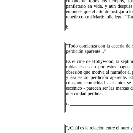
cubano de todos los tiempos, Jo
panfletario en vida, y aun despué
entonces que el arte de fustigar a
repetir con mi Martí: tolle lege, "To
b. __________________________
"Todo comienza con la cacería de ru
perdición aparente..."
Es el cine de Hollywood, la séptim
rubias escasean por estos pagos
obsesión que motiva al narrador al p
y ésa es su perdición aparente. E
constante comicidad - el autor se
escénico - parecen ser las marcas 
una ciudad perdida.
c. __________________________
"¿Cuál es la relación entre el puro y