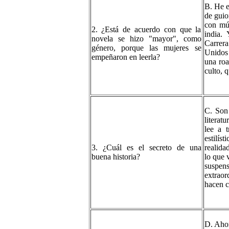
B. He e
de guio
con mú
2. ¿Está de acuerdo con que la
india.
novela se hizo "mayor", como
Carrera
género, porque las mujeres se
Unidos
empeñaron en leerla?
una roa
culto, 
C. Son
literat
lee a 
estilís
3. ¿Cuál es el secreto de una
realida
buena historia?
lo que 
suspen
extraor
hacen c
D. Ahor