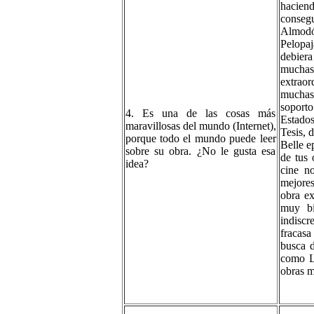
hacien
conseg
Almodó
Pelopaj
debiera
muchas
extraor
muchas 
soporto
4. Es una de las cosas más
Estados
maravillosas del mundo (Internet),
Tesis, 
porque todo el mundo puede leer
Belle e
sobre su obra. ¿No le gusta esa
de tus 
idea?
cine n
mejores
obra ex
muy bi
indiscr
fracasa
busca 
como La
obras m