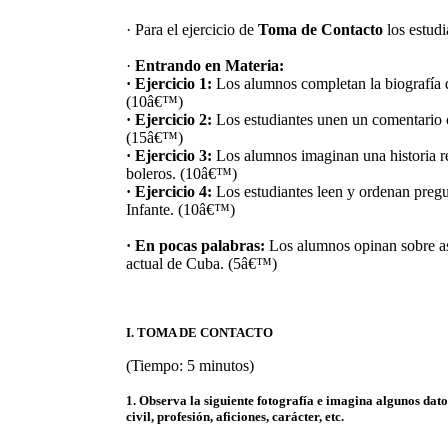
· Para el ejercicio de
Toma de Contacto
los estudi
·
Entrando en Materia:
· Ejercicio 1:
Los alumnos completan la biografía d
(10â€™)
· Ejercicio 2:
Los estudiantes unen un comentario o
(15â€™)
· Ejercicio 3:
Los alumnos imaginan una historia re
boleros. (10â€™)
· Ejercicio 4:
Los estudiantes leen y ordenan pregu
Infante. (10â€™)
· En pocas palabras:
Los alumnos opinan sobre aspe
actual de Cuba. (5â€™)
I. TOMA DE CONTACTO
(Tiempo: 5 minutos)
1. Observa la siguiente fotografía e imagina algunos dato
civil, profesión, aficiones, carácter, etc.