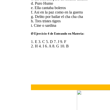
d. Puro Humo
e. Ella cantaba boleros
f. Asi en la paz como en la guerra
g. Delito por bailar el cha cha cha
h. Tres tristes tigres
i. Cine o sardina
Ø Ejercicio 4 de Entrando en Materia:
1. E 3. C 5. D 7. J 9. F
2. H 4. I 6. A 8. G 10. B