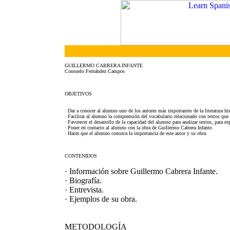
GUILLERMO CABRERA INFANTE
Consuelo Fernández Campos
OBJETIVOS
· Dar a conocer al alumno uno de los autores más importantes de la literatura h
· Facilitar al alumno la comprensión del vocabulario relacionado con textos que
· Favorecer el desarrollo de la capacidad del alumno para analizar textos, para ex
· Poner en contacto al alumno con la obra de Guillermo Cabrera Infante.
· Hacer que el alumno conozca la importancia de este autor y su obra.
CONTENIDOS
· Información sobre Guillermo Cabrera Infante.
· Biografía.
· Entrevista.
· Ejemplos de su obra.
METODOLOGÍA