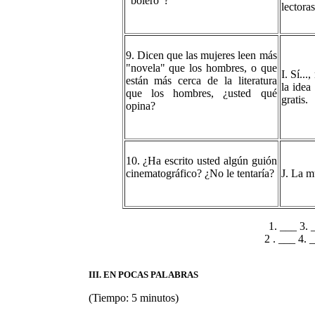
"bolero"?
lectora
9. Dicen que las mujeres leen más
"novela" que los hombres, o que
I. Sí..
están más cerca de la literatura
la idea
que los hombres, ¿usted qué
gratis.
opina?
10. ¿Ha escrito usted algún guión
cinematográfico? ¿No le tentaría?
J. La m
1. ___ 3. 
2 . ___ 4. 
III. EN POCAS PALABRAS
(Tiempo: 5 minutos)