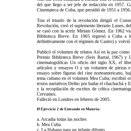
del que llego a ser jefe de redacción en 1957. G
Cinemateca de Cuba, que presidió de 1951 a 1956.
Tras el triunfo de la revolución dirigió el Co
Revolución, creó el suplemento literario Lunes, del
se casó con la actriz Miriam Gómez. En 1962 vi
Biblioteca Breve. En 1965 regresó a Cuba a lo
definitivamente con el régimen de Castro) y volvió
Publicó el volumen de relatos Así en la paz como e
Premio Biblioteca Breve (Seix Barral, 1967) y L
cinematográficas Un oficio del siglo XX, el libr
artículos y ensayos O y un volumen de piezas ex
ensayo sobre figuras del cine norteamericano, baj
tema cubano en el volumen Mea Cuba; escribió en 
textos narrativos Delito por bailar el chachachá y El
y la recopilación de escritos de crítica cinemat
Cervantes.
Falleció en Londres en febrero de 2005.
Ø Ejercicio 2 de Entrando en Materia:
a. Arcadia todas las noches
b. Mea Cuba
c. La Habana para un infante difunto