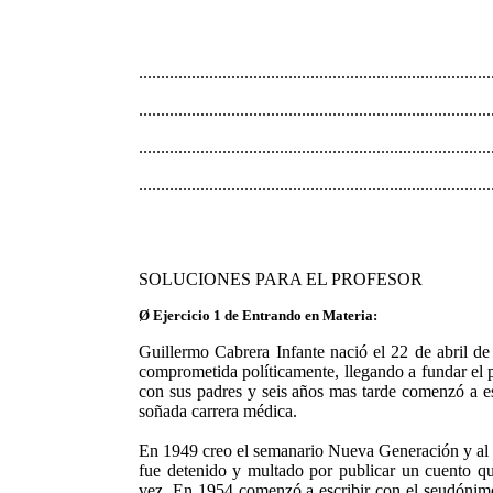
................................................................................
................................................................................
................................................................................
................................................................................
SOLUCIONES PARA EL PROFESOR
Ø Ejercicio 1 de Entrando en Materia:
Guillermo Cabrera Infante nació el 22 de abril de
comprometida políticamente, llegando a fundar el
con sus padres y seis años mas tarde comenzó a es
soñada carrera médica.
En 1949 creo el semanario Nueva Generación y al a
fue detenido y multado por publicar un cuento qu
vez. En 1954 comenzó a escribir con el seudónimo 