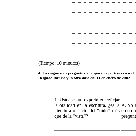
.....................................................
.....................................................
.....................................................
.....................................................
.....................................................
(Tiempo: 10 minutos)
4. Las siguientes preguntas y respuestas pertenecen a d
Delgado Batista y la otra data del 11 de enero de 2002.
1. Usted es un experto en reflejar
la oralidad en la escritura, ¿es la
A. Yo n
literatura un acto del "oído" más
creo qu
que de la "vista"?
pregunt