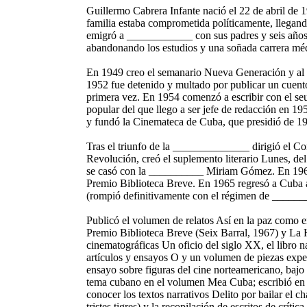
Guillermo Cabrera Infante nació el 22 de abril de
familia estaba comprometida políticamente, llegan
emigró a ____________ con sus padres y seis años 
abandonando los estudios y una soñada carrera mé
En 1949 creo el semanario Nueva Generación y al
1952 fue detenido y multado por publicar un cuent
primera vez. En 1954 comenzó a escribir con el seu
popular del que llego a ser jefe de redacción en 
y fundó la Cinemateca de Cuba, que presidió de 1
Tras el triunfo de la ______________ dirigió el C
Revolución, creó el suplemento literario Lunes, del
se casó con la __________ Miriam Gómez. En 1962
Premio Biblioteca Breve. En 1965 regresó a Cuba a
(rompió definitivamente con el régimen de ______
Publicó el volumen de relatos Así en la paz como en
Premio Biblioteca Breve (Seix Barral, 1967) y La H
cinematográficas Un oficio del siglo XX, el libro n
artículos y ensayos O y un volumen de piezas expe
ensayo sobre figuras del cine norteamericano, bajo 
tema cubano en el volumen Mea Cuba; escribió en 
conocer los textos narrativos Delito por bailar el c
tristes tigres) y la recopilación de escritos de crí