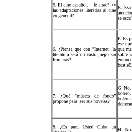
5. El cine español, + le atrae? +y
E. Eso
las adaptaciones literarias al cine
atenció
en general?
se escri
F. Es p
ese tip
6. ¿Piensa que con "Internet" la
que me 
literatura será un vasto juego sin
sobre 
fronteras?
entonce
best sé
G. No, 
bolero.
7. ¿Qué "música de fondo"
bolero
propone para leer sus novelas?
demostr
8. ¿Es para Usted Cuba un
H. No.