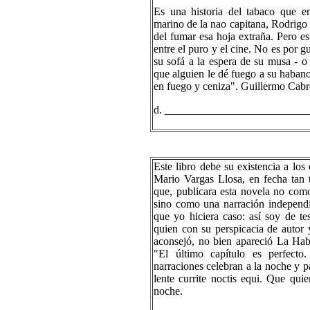
Es una historia del tabaco que 
marino de la nao capitana, Rodrigo
del fumar esa hoja extraña. Pero e
entre el puro y el cine. No es por
su sofá a la espera de su musa - o
que alguien le dé fuego a su habano.
en fuego y ceniza". Guillermo Cabre
d. __________________________
Este libro debe su existencia a los
Mario Vargas Llosa, en fecha tan
que, publicara esta novela no como 
sino como una narración independi
que yo hiciera caso: así soy de te
quien con su perspicacia de autor 
aconsejó, no bien apareció La Hab
"El último capítulo es perfecto
narraciones celebran a la noche y pa
lente currite noctis equi. Que quie
noche.