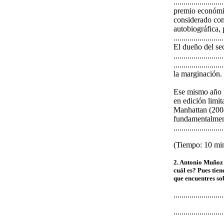
..................
premio económic
considerado com
autobiográfica, 
......................
El dueño del se
...................
..................
la marginación.
Ese mismo año r
en edición limi
Manhattan (2004)
fundamentalment
.........................
(Tiempo: 10 mi
2. Antonio Muñoz 
cuál es? Pues tie
que encuentres so
.........................
.........................