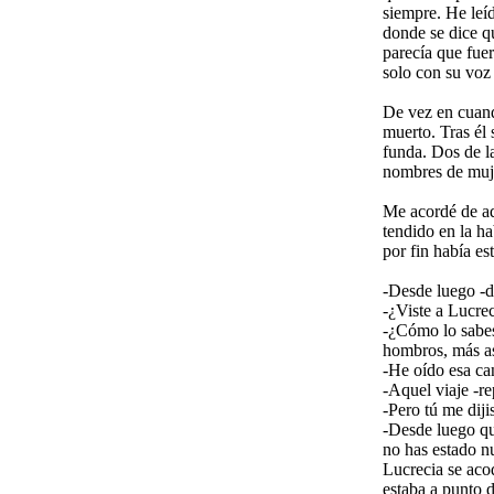
siempre. He leíd
donde se dice q
parecía que fue
solo con su voz
De vez en cuand
muerto. Tras él
funda. Dos de l
nombres de muj
Me acordé de aq
tendido en la h
por fin había es
-Desde luego -d
-¿Viste a Lucrec
-¿Cómo lo sabes?
hombros, más as
-He oído esa ca
-Aquel viaje -r
-Pero tú me diji
-Desde luego qu
no has estado n
Lucrecia se acod
estaba a punto 