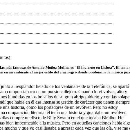
.................................................................................................
.................................................................................................
.................................................................................................
.................................................................................................
.................................................................................................
nutos)
elas más famosas de Antonio Muñoz Molina es “El invierno en Lisboa”. El tema c
en en un ambiente al mejor estilo del cine negro donde predomina la música jazz
junto al resplandor helado de los ventanales de la Telefónica, se apartó
ara comprar tabaco en un puesto callejero. Cuando lo vi volver, alto y
anos hundidas en los bolsillos de su gran abrigo abierto y con las solapa
ndí que había en él esa intensa sugestión de carácter que tienen siempre
e una historia, como los portadores de un revólver. Pero no estoy
a comparación literaria: él tenía una historia y guardaba un revólver.
 días compré un disco de Billy Swann en el que tocaba Biralbo. He
ás bien impermeable a la música. Pero en aquellas canciones había alg
a mucho y que yo casi llegaba a apresar cada vez que las oía, y se me