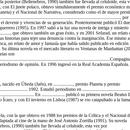
a posterior (Beltenebros, 1990) también fue llevada al celuloide, esta v
, con El jinete polaco, obtuvo simultáneamente el premio económico m
aneta) y el Nacional de Narrativa, considerado como el de mayor prestig
........................................................................................................
r el devenir y vivencias de su generación. Posteriormente publicó El due
uerrero (1995). En 1997 salió a la luz una novela de intriga y misterio
................, que obtuvo también un gran éxito, y en 2001 Sefarad, un relato
ias historias para tejer una denuncia contra la marginación. Ese mismo 
ca, un relato de amor y fantasía que había salido publicado en edición 
 Su última novela en el mercado literario es Ventanas de Manhattan (2
arias son
..................................................................................................Com
l periodismo de opinión. En 1996 ingresó en la Real Academia Española.
 nacido en Úbeda (Jaén), en ................., premio Planeta y premio
........................... 1992. Estudió periodismo en ..........................................
................................ En .................... publicó su primera novela Beatus
 Ícaro, y con El invierno en Lisboa (1987) se vio catapultado a la fama
la, con la que obtuvo en 1988 los premios de la Crítica y el Nacional d
adaptada al cine de la mano de José Antonio Zorrilla (1991). Su novela
ebros, (1990) también fue llevada al celuloide, esta vez por