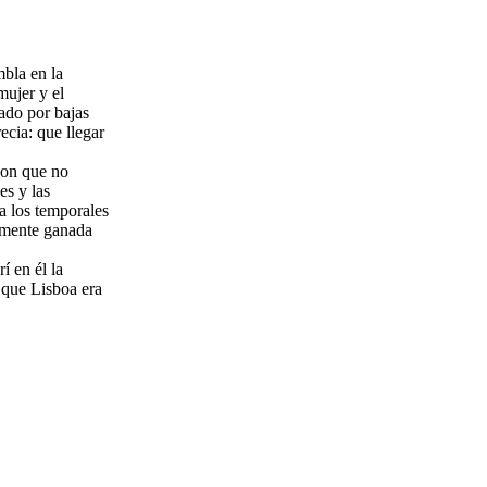
mbla en la
mujer y el
ado por bajas
ecia: que llegar
bon que no
es y las
a los temporales
vamente ganada
í en él la
 que Lisboa era