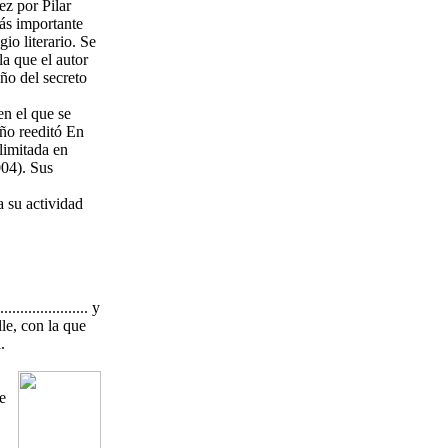
ez por Pilar
ás importante
io literario. Se
, por la que el autor
ño del secreto
 en el que se
año reeditó En
limitada en
004). Sus
pagina su actividad
..................... y
 Ille, con la que
.
e