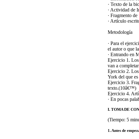
· Texto de la b
· Actividad de I
· Fragmento de 
· Artículo escrit
Metodología
· Para el ejerci
el autor o que l
· Entrando en M
Ejercicio 1.
Los 
van a completar
Ejercicio 2.
Los 
York del que e
Ejercicio 3.
Frag
texto.(10â€™)
Ejercicio 4.
Artí
· En pocas palab
I. TOMA DE CO
(Tiempo: 5 min
1. Antes de empez