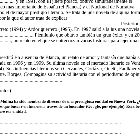
.................., y en 1991, con El jinete polaco, obtuvo simultáneamente el
o más importante de España (el Planeta) y el Nacional de Narrativa,
o el de mayor prestigio literario. Se trata de una novela de alguna for
por la que el autor trata de explicar
................................................................................................... Po
creto (1994) y Ardor guerrero (1995). En 1997 salió a la luz una novela
................................, Plenilunio que obtuvo también un gran éxito, y en 2
................, un relato en el que se entrecruzan varias historias para tejer u
eeditó En ausencia de Blanca, un relato de amor y fantasía que había s
tada en 1996 y en 1999. Su última novela en el mercado literario es Ven
. Sus influencias literarias son Cervantes, Cortázar, Onetti, Faulkner y
e, Borges. Compagina su actividad literaria con el periodismo de opi
..................................................
nutos)
Molina ha sido nombrado director de una prestigiosa entidad en Nueva York. ¿
nes que buscar en Internet a través de un buscador (Google, por ejemplo). Escrib
bre esa entidad.
.................................................................................................
.................................................................................................