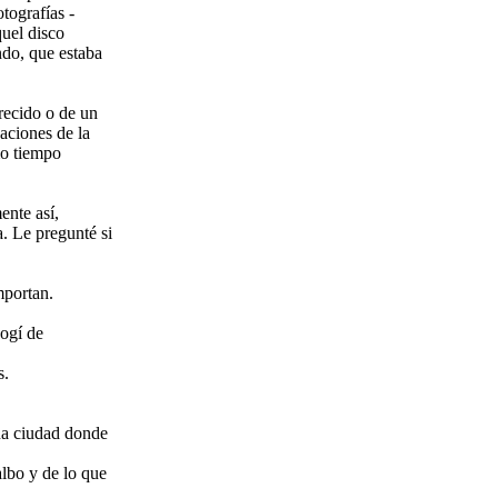
otografías -
quel disco
ndo, que estaba
recido o de un
aciones de la
mo tiempo
ente así,
. Le pregunté si
mportan.
cogí de
s.
na ciudad donde
albo y de lo que