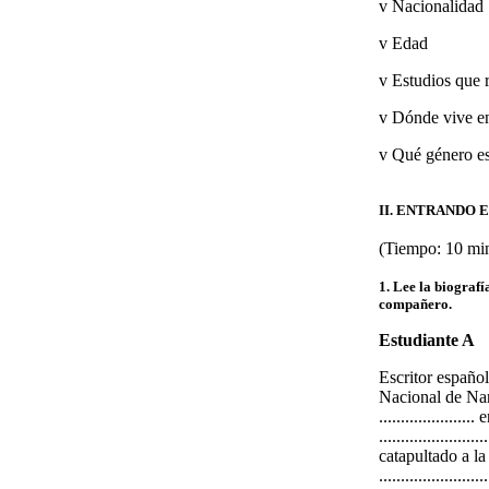
v Nacionalidad
v Edad
v Estudios que 
v Dónde vive en
v Qué género es
II. ENTRANDO 
(Tiempo: 10 mi
1. Lee la biograf
compañero.
Estudiante A
Escritor español, n
Nacional de Narra
.................
..................
catapultado a l
...................