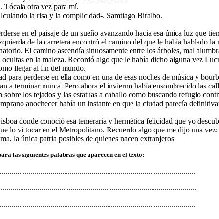
. Tócala otra vez para mí.
alculando la risa y la complicidad-. Samtiago Biralbo.
erderse en el paisaje de un sueño avanzando hacia esa única luz que tie
izquierda de la carretera encontró el camino del que le había hablado la 
anatorio. El camino ascendía sinuosamente entre los árboles, mal alumbr
s ocultas en la maleza. Recordó algo que le había dicho alguna vez Lucr
omo llegar al fin del mundo.
dad para perderse en ella como en una de esas noches de música y bour
an a terminar nunca. Pero ahora el invierno había ensombrecido las call
 sobre los tejados y las estatuas a caballo como buscando refugio contr
emprano anochecer había un instante en que la ciudad parecía definiti
Lisboa donde conoció esa temeraria y hermética felicidad que yo descubr
ue lo vi tocar en el Metropolitano. Recuerdo algo que me dijo una vez:
alma, la única patria posibles de quienes nacen extranjeros.
ara las siguientes palabras que aparecen en el texto:
..............................................................................................
.................................................................................................
.............................................................................................