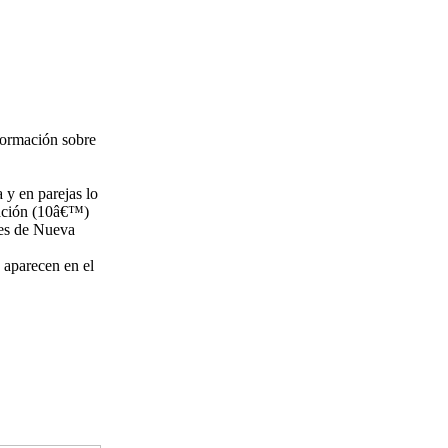
nformación sobre
y en parejas lo
mación (10â€™)
tes de Nueva
 aparecen en el