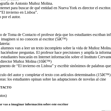
iografía de Antonio Muñoz Molina.
nternet para buscar de qué entidad en Nueva York es director el escritor.
“El invierno en Lisboa”.
o por el autor.
cio de Toma de Contacto el profesor deja que los estudiantes escriban i
a imaginen si no conocen al escritor (5â€™)
ateria:
alumnos van a leer un texto incompleto sobre la vida de Muñoz Molina 
 haciéndose preguntas. El profesor hace precisiones y amplía la infor
estudiantes buscarán en Internet información sobre el Instituto Cervan
s director Muñoz Molina (10â€™)
mento de “El invierno en Lisboa” y escribir sinónimos de palabras que
culo del autor y completar el texto con artículos determinados (15â€™)
ras: los estudiantes opinan sobre las adaptaciones de novelas al cine
NTACTO
utos)
ar vas a imaginar información sobre este escritor