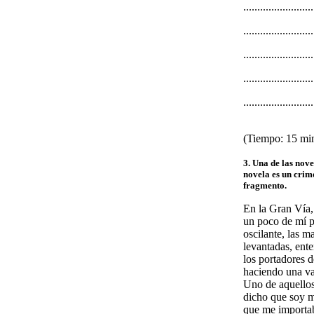
.........................
.........................
.........................
.........................
.........................
(Tiempo: 15 mi
3. Una de las nov
novela es un crim
fragmento.
En la Gran Vía, 
un poco de mí p
oscilante, las m
levantadas, ente
los portadores d
haciendo una van
Uno de aquellos
dicho que soy m
que me importab