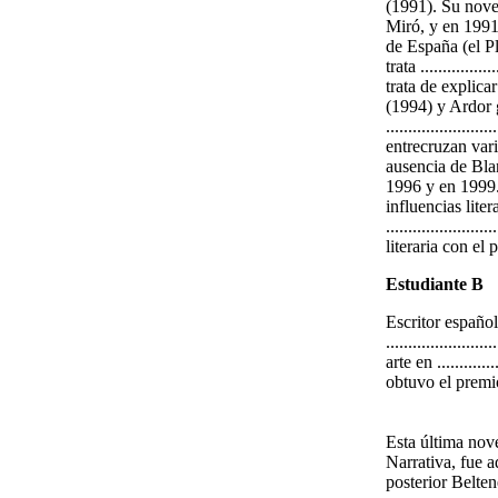
(1991). Su novel
Miró, y en 1991
de España (el Pl
trata .................
trata de explica
(1994) y Ardor g
..................
entrecruzan var
ausencia de Blan
1996 y en 1999.
influencias liter
......................
literaria con e
Estudiante B
Escritor español,
......................
arte en ...........
obtuvo el premio
Esta última nove
Narrativa, fue 
posterior Belten