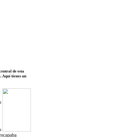
entral de esta
. Aquí tienes un
s
o
 escapaba