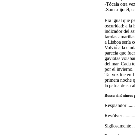
-Tócala otra vez
-Sam -dijo él, c
Era igual que p
oscuridad: a la 
indicador del s
farolas amarilla
a Lisboa sería c
Volvió a la ciu
parecía que fuer
gaviotas volaban
del mar. Cada t
por el invierno.
Tal vez fue en 
primera noche q
la patria de su 
Busca sinónimos p
Resplandor ............
Revólver ..............
Sigilosamente .........