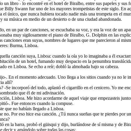
o un libro - lo encontré en el hotel de Biralbo, entre sus papeles y sus f
ue Billy Swann fue uno de los mayores trompetistas de este siglo. En a
ra el único, que nunca hubiera tocado nadie más una trompeta en el mu
 y su música en medio de un desierto o de una ciudad abandonada.
o, en un par de canciones, se escuchaba su voz, y era la voz de un apa
 sonaba muy sigilosamente el piano de Biralbo, G. Dolphin en las explic
as canciones eran suyas, nombres de lugares que me parecieron al mis
eres: Burma, Lisboa.
uella canción suya, Lisboa: cuando la oía yo lo imaginaba a él exactam
abitación de un hotel, fumando muy despacio en la penumbra translúcida
tado en Lisboa. Se echo a reír; dobló la almohada bajo su cabeza.
ijo-. En el momento adecuado. Uno llega a los sitios cuando ya no le i
ia allí?
 -Se incorporó del todo, aplastó el cigarrillo en el cenicero. Yo me en
ombrado que él de mi adivinación.
nción, Lisboa. Me hizo acordarme de aquel viaje que empezasteis junto
epitió-. Fue entonces cuando la compuse.
ste que no habíais llegado a Lisboa.
e no. Por eso hice esa canción. ¿Tú nunca sueñas que te pierdes por u
unca?
ó en la barra, probó el güisqui y dijo, burlándose de sí misma y de Bir
de decir y amándolo sobre todas las cosas: