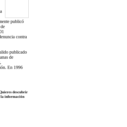
ma
steriormente publicó
 de
001
na denuncia contra
alido publicado
tanas de
,
nión. En 1996
Quieres descubrir
e la información