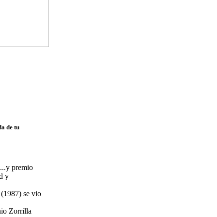
a de tu
......y premio
id y
oa (1987) se vio
onio Zorrilla