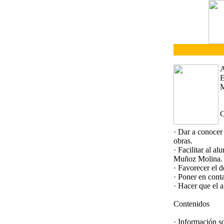
A
E
M
O
· Dar a conocer 
obras.
· Facilitar al a
Muñoz Molina.
· Favorecer el d
· Poner en conta
· Hacer que el 
Contenidos
· Información so