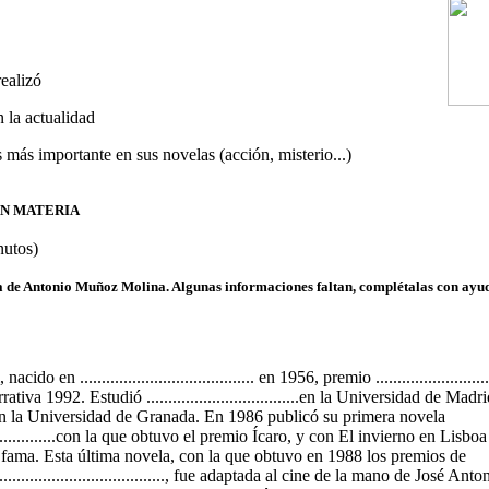
realizó
 la actualidad
 más importante en sus novelas (acción, misterio...)
EN MATERIA
nutos)
ía de Antonio Muñoz Molina. Algunas informaciones faltan, complétalas con ayud
acido en ........................................ en 1956, premio .......................
tiva 1992. Estudió ...................................en la Universidad de Madr
..... en la Universidad de Granada. En 1986 publicó su primera novela
....................con la que obtuvo el premio Ícaro, y con El invierno en Lisb
a fama. Esta última novela, con la que obtuvo en 1988 los premios de
............................................, fue adaptada al cine de la mano de José Ant