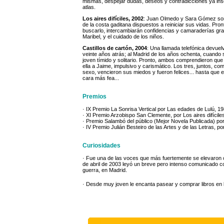
mismas, despejar dudas, deseos y contradicciones ya inso
atlas.
Los aires difíciles, 2002
: Juan Olmedo y Sara Gómez son 
de la costa gaditana dispuestos a reiniciar sus vidas. Pr
buscarlo, intercambiarán confidencias y camaraderías graci
Maribel, y el cuidado de los niños.
Castillos de cartón, 2004
: Una llamada telefónica devuel
veinte años atrás; al Madrid de los años ochenta, cuando s
joven tímido y solitario. Pronto, ambos comprendieron que 
ella a Jaime, impulsivo y carismático. Los tres, juntos, com
sexo, vencieron sus miedos y fueron felices... hasta que el 
cara más fea...
Premios
· IX Premio La Sonrisa Vertical por Las edades de Lulú, 1
· XI Premio Arzobispo San Clemente, por Los aires difícile
· Premio Salambó del público (Mejor Novela Publicada) por 
· IV Premio Julián Besteiro de las Artes y de las Letras, por
Curiosidades
· Fue una de las voces que más fuertemente se elevaron co
de abril de 2003 leyó un breve pero intenso comunicado con
guerra, en Madrid.
· Desde muy joven le encanta pasear y comprar libros en la