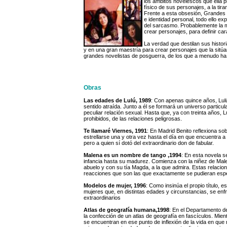
los ámbitos novelescos que ella pr
físico de sus personajes, a la tir
Frente a esta obsesión, Grandes o
e identidad personal, todo ello exp
del sarcasmo. Probablemente la m
crear personajes, para definir c
La verdad que destilan sus histo
y en una gran maestría para crear personajes que la sitúa
grandes novelistas de posguerra, de los que a menudo ha
Obras
Las edades de Lulú, 1989
: Con apenas quince años, Lul
sentido atraída. Junto a él se formará un universo particul
peculiar relación sexual. Hasta que, ya con treinta años, 
prohibidos, de las relaciones peligrosas.
Te llamaré Viernes, 1991
: En Madrid Benito reflexiona so
estrellarse una y otra vez hasta el día en que encuentra 
pero a quien sí dotó del extraordinario don de fabular.
Malena es un nombre de tango ,1994
: En esta novela s
infancia hasta su madurez. Comienza con la niñez de Mal
abuelo y con su tía Magda, a la que admira. Estas relacion
reacciones que son las que exactamente se pudieran espe
Modelos de mujer, 1996
: Como insinúa el propio título, 
mujeres que, en distintas edades y circunstancias, se enf
extraordinarios
Atlas de geografía humana,1998
: En el Departamento de
la confección de un atlas de geografía en fascículos. Mien
se encuentran en ese punto de inflexión de la vida en qu