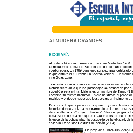
ALMUDENA GRANDES
BIOGRAFÍA
Almudena Grandes Hernández nació en Madrid en 1960. Est
Complutense de Madrid. Su contacto con el mundo editori
colaboradora. En 1989 consiguió su éxito más celebrado c
la que obtuvo el XI Premio La Sonrisa Vertical. Fue traduc
cine Bigas Luna.
Tras esta primera novela irán sucediéndose con regularida
historia triste en la que los personajes se esfuerzan por s
sucedió a esta última, Malena es un nombre de Tango (199
confirmó su talento narrativo. En ella asistimos al proces
realidad y el deseo hasta que logra alcanzar finalmente su 
Dos años después publicaría su primer -y único hasta el 
historias donde vuelve a mostrarnos los mismos temas y 
dado en llamar su "proyecto literario". Atlas de geografía 
de las vidas de cuatro mujeres la autora nos ofrece un fr
la épica de la cotidianidad, la búsqueda de la felicidad, de 
salir a la luz ha sido Castillos de cartón (2004)
A lo largo de su obra Almudena G