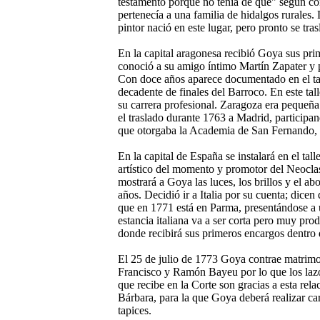
testamento porque no tenía de qué" según con
pertenecía a una familia de hidalgos rurales. 
pintor nació en este lugar, pero pronto se tra
En la capital aragonesa recibió Goya sus pri
conoció a su amigo íntimo Martín Zapater y 
Con doce años aparece documentado en el tall
decadente de finales del Barroco. En este ta
su carrera profesional. Zaragoza era pequeñ
el traslado durante 1763 a Madrid, participand
que otorgaba la Academia de San Fernando, 
En la capital de España se instalará en el tal
artístico del momento y promotor del Neocl
mostrará a Goya las luces, los brillos y el ab
años. Decidió ir a Italia por su cuenta; dicen
que en 1771 está en Parma, presentándose a 
estancia italiana va a ser corta pero muy pr
donde recibirá sus primeros encargos dentro 
El 25 de julio de 1773 Goya contrae matrim
Francisco y Ramón Bayeu por lo que los lazo
que recibe en la Corte son gracias a esta rel
Bárbara, para la que Goya deberá realizar ca
tapices.