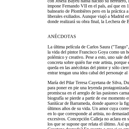
con Josefa Bayeu había nacido su heredero, F
impone Fernando VII en el país, así que en 18
balneario de Plombières pero en la práctica
liberales exiliados. Aunque viajó a Madrid e
donde realizará su obra final, la Lechera de 
ANÉCDOTAS
La última película de Carlos Saura ("Tango"
la vida del pintor Francisco Goya como un h
polémico y creativo. Pese a esto, uno sale del
concreta sobre quién fue este artista, porque 
queda en las anécdotas del pintor y sólo cier
entrar tengan una idea cabal del personaje al 
María del Pilar Teresa Cayetana de Silva, D
para poner en pie una leyenda protagonizada 
promiscua en el arreglo de las pasiones carn
biografía se pierde a partir de ese momento e
Sanlúcar de Barrameda, donde aparece la fig
últimos años de su vida. Un amor cuya corre
en lo que corresponde al artista, no demasia
excesivos. Concepción Calleja no aclara en s
los que se supone que relata el último. Así 