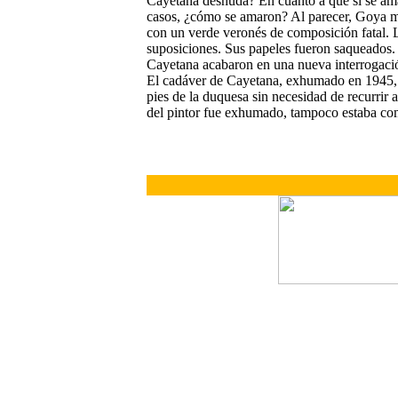
Cayetana desnuda? En cuanto a que si se amar
casos, ¿cómo se amaron? Al parecer, Goya ma
con un verde veronés de composición fatal. L
suposiciones. Sus papeles fueron saqueados.
Cayetana acabaron en una nueva interrogación,
El cadáver de Cayetana, exhumado en 1945, m
pies de la duquesa sin necesidad de recurrir
del pintor fue exhumado, tampoco estaba com