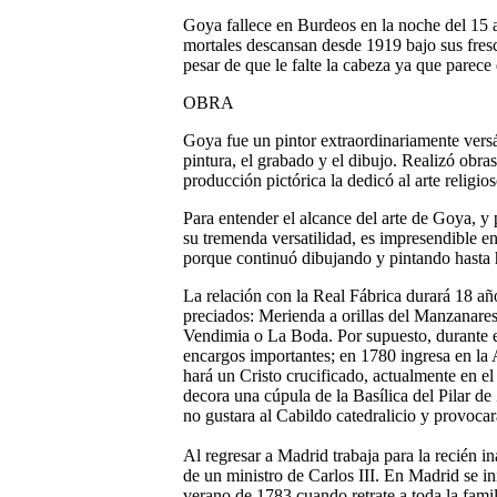
Goya fallece en Burdeos en la noche del 15 a
mortales descansan desde 1919 bajo sus fresc
pesar de que le falte la cabeza ya que parece 
OBRA
Goya fue un pintor extraordinariamente versát
pintura, el grabado y el dibujo. Realizó obra
producción pictórica la dedicó al arte religios
Para entender el alcance del arte de Goya, y 
su tremenda versatilidad, es impresendible e
porque continuó dibujando y pintando hasta 
La relación con la Real Fábrica durará 18 año
preciados: Merienda a orillas del Manzanares
Vendimia o La Boda. Por supuesto, durante es
encargos importantes; en 1780 ingresa en la
hará un Cristo crucificado, actualmente en 
decora una cúpula de la Basílica del Pilar de
no gustara al Cabildo catedralicio y provoca
Al regresar a Madrid trabaja para la recién 
de un ministro de Carlos III. En Madrid se ini
verano de 1783 cuando retrate a toda la famil