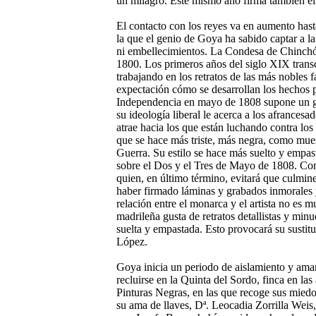
un milagro. Este mismo año firma también el 
El contacto
con los reyes va en aumento hasta
la que el genio de Goya ha sabido captar a la 
ni embellecimientos. La Condesa de Chinchón 
1800. Los primeros años del siglo XIX trans
trabajando en los retratos de las más nobles
expectación cómo se desarrollan los hechos po
Independencia en mayo de 1808 supone un gra
su ideología liberal le acerca a los afrancesa
atrae hacia los que están luchando contra los 
que se hace más triste, más negra, como mues
Guerra. Su estilo se hace más suelto y empast
sobre el Dos y el Tres de Mayo de 1808. Co
quien, en último término, evitará que culmine
haber firmado láminas y grabados inmorales y
relación entre el monarca y el artista no es
madrileña gusta de retratos detallistas y min
suelta y empastada. Esto provocará su susti
López.
Goya inicia un periodo de aislamiento y ama
recluirse en la Quinta del Sordo, finca en la
Pinturas Negras, en las que recoge sus miedo
su ama de llaves, Dª. Leocadia Zorrilla Weis