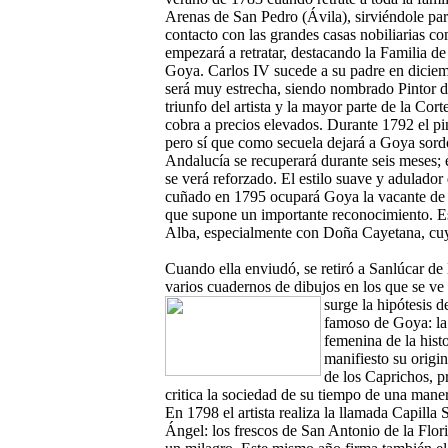
Arenas de San Pedro (Ávila), sirviéndole par
contacto con las grandes casas nobiliarias c
empezará a retratar, destacando la Familia de
Goya. Carlos IV sucede a su padre en diciem
será muy estrecha, siendo nombrado Pintor 
triunfo del artista y la mayor parte de la Cor
cobra a precios elevados. Durante 1792 el p
pero sí que como secuela dejará a Goya sordo
Andalucía se recuperará durante seis meses; 
se verá reforzado. El estilo suave y adulador
cuñado en 1795 ocupará Goya la vacante de 
que supone un importante reconocimiento. Es
Alba, especialmente con Doña Cayetana, cuya 
Cuando ella enviudó, se retiró a Sanlúcar d
varios cuadernos de dibujos en los que se v
surge la
hipótesis 
famoso de Goya: la
femenina de la hist
manifiesto su origi
de los Caprichos, 
critica la sociedad de su tiempo de una mane
En 1798 el artista realiza la llamada Capill
Ángel: los frescos de San Antonio de la Flori