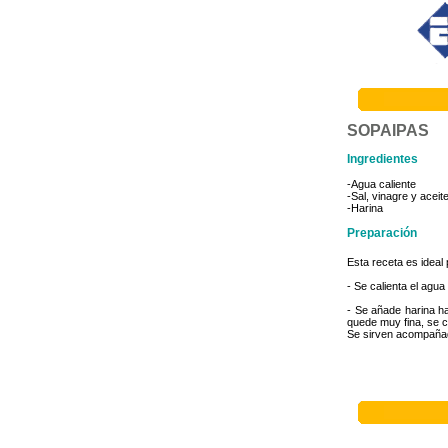
SOPAIPAS
Ingredientes
-Agua caliente
-Sal, vinagre y aceit
-Harina
Preparación
Esta receta es ideal
- Se calienta el agua
- Se añade harina h
quede muy fina, se c
Se sirven acompañad