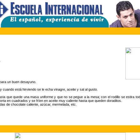
e
 para un buen desayuno.
 y cuando está hirviendo se le echa vinagre, aceite y sal al gusto.
asta que quede una masa uniforme y que no se pegue a la mesa; con el rodillo se estira to
orta en cuadrados y se fríen en aceite muy caliente hasta que queden doraditos.
as de chocolate caliente, azúcar, mermelada, etc.