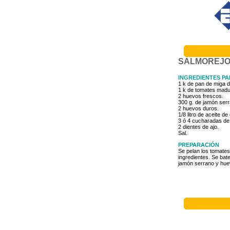
SALMOREJ
INGREDIENTES PA
1 k de pan de miga d
1 k de tomates madu
2 huevos frescos.
300 g. de jamón serr
2 huevos duros.
1/8 litro de aceite de 
3 ó 4 cucharadas de 
2 dientes de ajo.
Sal.
PREPARACIÓN
Se pelan los tomates
ingredientes. Se bat
jamón serrano y hue