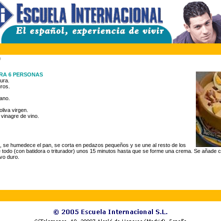
O
RA 6 PERSONAS
ura.
ros.
ano.
oliva virgen.
vinagre de vino.
, se humedece el pan, se corta en pedazos pequeños y se une al resto de los
e todo (con batidora o triturador) unos 15 minutos hasta que se forme una crema. Se añade 
vo duro.