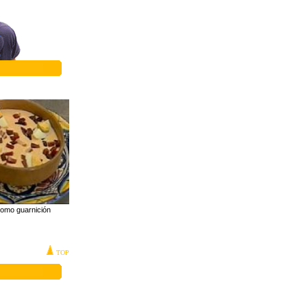
como guarnición
TOP