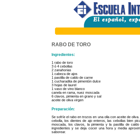
RABO DE TORO
Ingredientes:
1 rabo de toro
3 ó 4 cebollas
2 zanahorias
1 cabeza de ajos
1 pastilla de caldo de carne
1 cucharadita de pimentón dulce
3 hojas de laurel
1 vaso de vino blanco
canela en rama, nuez moscada
6 clavos, pimienta en grano y sal
aceite de oliva virgen
Preparación:
Se sofríe el rabo en trozos en una olla con aceite de oliv
cebolla, los dientes de ajo enteros, las cebollas bien pi
moscada, los clavos, la pimienta y la pastilla de ca
ingredientes y se deja cocer una hora y media aproxi
saborear.