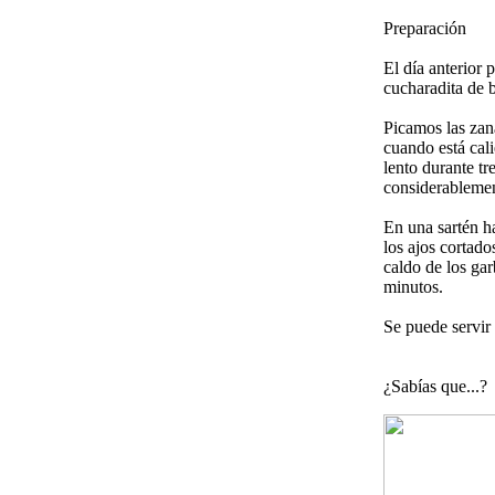
Preparación
El día anterior 
cucharadita de 
Picamos las zan
cuando está cal
lento durante tr
considerablemen
En una sartén h
los ajos cortad
caldo de los ga
minutos.
Se puede servir
¿Sabías que...?