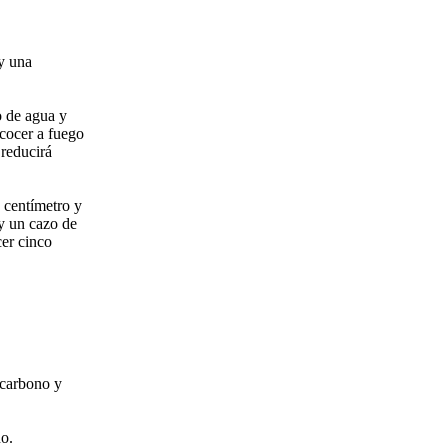
 y una
o de agua y
 cocer a fuego
 reducirá
 centímetro y
y un cazo de
cer cinco
 carbono y
ño.