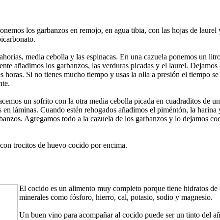
ponemos los garbanzos en remojo, en agua tibia, con las hojas de laurel
bicarbonato.
ahorias, media cebolla y las espinacas. En una cazuela ponemos un litr
iente añadimos los garbanzos, las verduras picadas y el laurel. Dejamos
es horas. Si no tienes mucho tiempo y usas la olla a presión el tiempo se
te.
acemos un sofrito con la otra media cebolla picada en cuadraditos de un
os en láminas. Cuando estén rehogados añadimos el piméntón, la harina 
rbanzos. Agregamos todo a la cazuela de los garbanzos y lo dejamos co
 con trocitos de huevo cocido por encima.
El cocido es un alimento muy completo porque tiene hidratos de
minerales como fósforo, hierro, cal, potasio, sodio y magnesio.
Un buen vino para acompañar al cocido puede ser un tinto del a